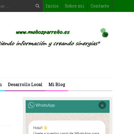
Inicio
Sobre mi
Contacto
n
Desarrollo Local
Mi Blog