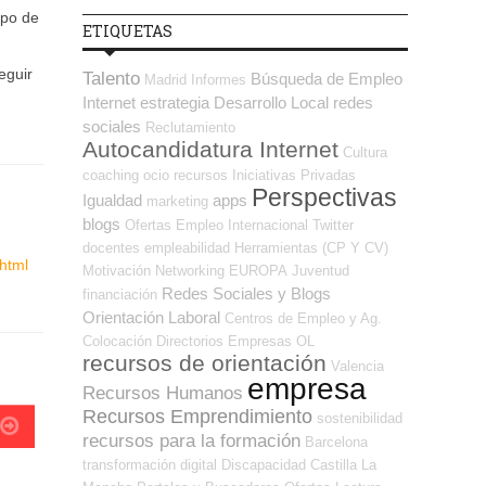
mpo de
ETIQUETAS
eguir
Talento
Búsqueda de Empleo
Madrid
Informes
Internet
estrategia
Desarrollo Local
redes
sociales
Reclutamiento
Autocandidatura Internet
Cultura
coaching
ocio
recursos
Iniciativas Privadas
Perspectivas
Igualdad
apps
marketing
blogs
Ofertas Empleo Internacional
Twitter
docentes
empleabilidad
Herramientas (CP Y CV)
html
Motivación
Networking
EUROPA
Juventud
Redes Sociales y Blogs
financiación
Orientación Laboral
Centros de Empleo y Ag.
Colocación
Directorios Empresas OL
recursos de orientación
Valencia
empresa
Recursos Humanos
Recursos Emprendimiento
sostenibilidad
recursos para la formación
Barcelona
transformación digital
Discapacidad
Castilla La