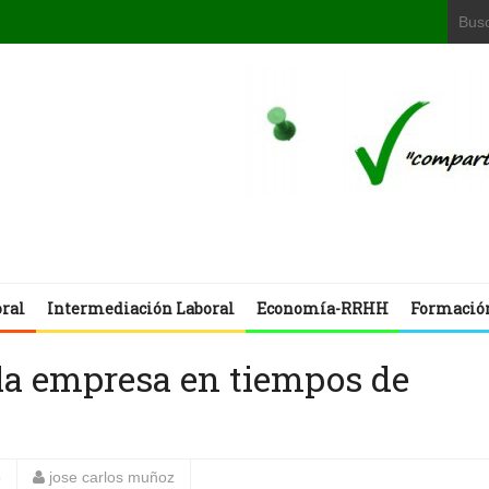
oral
Intermediación Laboral
Economía-RRHH
Formació
 la empresa en tiempos de
o
jose carlos muñoz