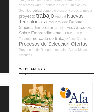
descargas
Rural
Economía Social - Iniciativas
Salud
Sociales
comercio electrónico
social media
trabajo
Nuevas
proyecto
Android
Tecnologias
Debate
Productividad
Sindical-Empresarial
Artículos
objetivos
Sobre Emprendimiento
CONSEJOS
mercado de trabajo
Turismo
José Carlos
Procesos de Selección Ofertas
Prevención de Riesgos Laborales
Guías
Malas
prácticas
WEBS AMIGAS