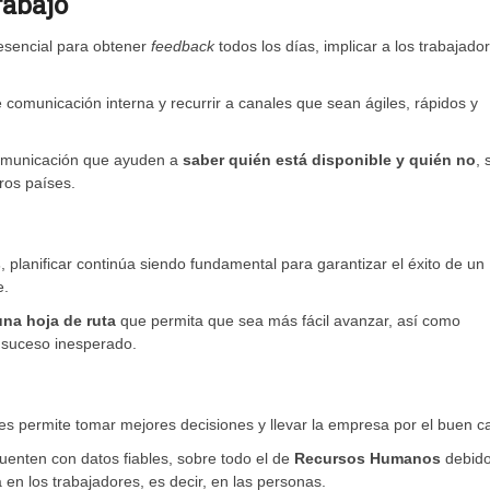
rabajo
esencial para obtener
feedback
todos los días, implicar a los trabajado
e comunicación interna y recurrir a canales que sean ágiles, rápidos y
omunicación que ayuden a
saber quién está disponible y quién no
, 
tros países.
s
, planificar continúa siendo fundamental para garantizar el éxito de un
e.
una hoja de ruta
que permita que sea más fácil avanzar, así como
e suceso inesperado.
lles permite tomar mejores decisiones y llevar la empresa por el buen c
enten con datos fiables, sobre todo el de
Recursos Humanos
debido
n los trabajadores, es decir, en las personas.