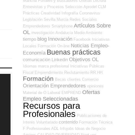
Mancha
Portales y Buscadores Ofertas
Lectura
Entrevistas y Procesos Selección
Aprodel CLM
Prácticas
Creatividad
Infografía
Coronavirus
Legislación
Sevilla
Murcia
Redes Sociales
Artículos Sobre
Emprendedores
Smartphone
OL
investigación
Andalucía
Medio Ambiente
blog
Innovación
tiempo
Facebook
Iniciativas
Noticias Empleo-
Locales
Formación On-line
Buenas prácticas
Economía
Objetivos OL
comunicación
Linkedin
Idiomas
marca profesional
Iniciativas Públicas
Fiscal
Emprendimiento
Reclutamiento RR.HH.
Formación
Becas
clientes
Comercio
Orientación Emprendedores
opiniones
Ofertas
Material de O.Laboral
EMPREND
Empleo Seleccionadas
Recursos para
Profesionales
Publicaciones de
contenido
Interés
Voluntariado
Formación Técnica
F Profesionales ADL
Infojobs
Ideas de Negocio
Amigos
CALIDAD
DIVERSIDAD
Start-ups