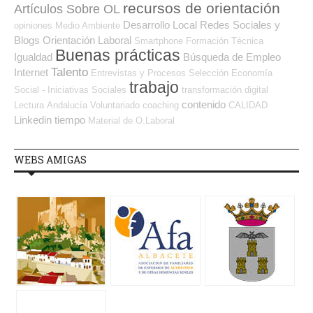
recursos de orientación
Artículos Sobre OL
Desarrollo Local
Redes Sociales y
opiniones
Medio Ambiente
Blogs Orientación Laboral
Smartphone
Formación Técnica
Buenas prácticas
Igualdad
Búsqueda de Empleo
Talento
Internet
Entrevistas y Procesos Selección
Economía
trabajo
Social - Iniciativas Sociales
transformación digital
contenido
Lectura
Andalucía
Voluntariado
coaching
CALIDAD
Linkedin
tiempo
Material de O.Laboral
WEBS AMIGAS