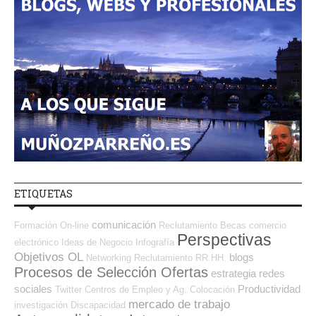
ETIQUETAS
comunicación
Formación On-line
Reclutamiento
Becas
comercio
Perspectivas
electrónico
Ideas de Negocio
Infografía
Objetivos OL
blogs
Networking
Reclutamiento RR.HH.
Procesos de Selección Ofertas
estrategia
redes
sociales
Productividad
Twitter
Centros de Empleo y Ag. Colocación
mercado de trabajo
investigación
Discapacidad