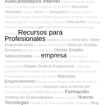
Autocandidatura Internet
Publicaciones de Interés
Recursos
Guías
Fiscal
Directorios Empresas OL
EUROPA
Humanos
proyecto
Salud
Infojobs
ocio
descargas
recursos
Iniciativas Locales
Ofertas Empleo Internacional
Informes
Prácticas
Innovación
Herramientas (CP Y CV)
Iniciativas Públicas
Iniciativas
apps
Privadas
empleabilidad
EMPREND
Emprendimiento
Amigos
Recursos para
Juventud
Profesionales
Artículos Sobre
objetivos
Android
Emprendimiento
Noticias Empleo-
Facebook
DIVERSIDAD
Ofertas Empleo
Economía
Barcelona
Legislación
empresa
Seleccionadas
Rural
Cultura
marca
profesional
financiación
Coronavirus
Malas prácticas
Valencia
Murcia
Debate Sindical-Empresarial
sostenibilidad
Creatividad
Comercio
F Profesionales ADL
Sevilla
social media
Redes Sociales
Recursos
Emprendedores
docentes
José Carlos
Emprendimiento
Prevención de Riesgos Laborales
Portales y
recursos para la formación
Buscadores Ofertas
Madrid
Formación
CONSEJOS
Turismo
marketing
Start-ups
Nuevas
Orientación Emprendedores
Idiomas
clientes
Tecnologias
blog
Aprodel CLM
Motivación
Castilla La Mancha