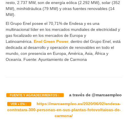
resto, 2.737 MW, son de energía eólica (2.292 MW), solar (352
MW), minihidráulica (79 MW) y otras fuentes renovables (14
MW).
El Grupo Enel posee el 70,71% de Endesa y es una
multinacional líder en los mercados mundiales de electricidad y
gas focalizado en los mercados de Europa y
Latinoamérica.
Enel Green Power
,
dentro del Grupo Enel, está
dedicada al desarrollo y operación de renovables en todo el
mundo, con presencia en Europa, América, Asia, África y
Oceanía. Fuente: Ayuntamiento de Carmona
a través de
@marcaempleo
FUENTE Y AGRADECIMIENTOS :
https://marcaempleo.es/2020/06/02/endesa-
VER + EN :
contratara-300-personas-en-sus-plantas-fotovoltaicas-de-
carmona/