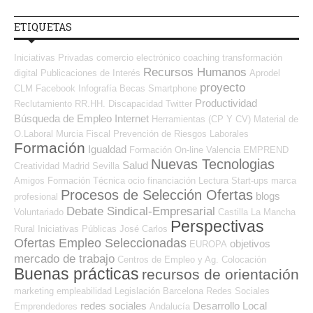
ETIQUETAS
Iniciativas Privadas
comercio electrónico
coaching
transformación
Recursos Humanos
digital
Publicaciones de Interés
Aprodel
proyecto
CLM
Facebook
Infografía
Becas
Smartphone
Productividad
Reclutamiento RR.HH.
Discapacidad
Twitter
Búsqueda de Empleo Internet
Herramientas (CP Y CV)
Material de
O.Laboral
Murcia
Fiscal
Prevención de Riesgos Laborales
Formación
Igualdad
Formación On-line
Valencia
EMPREND
Nuevas Tecnologias
Salud
Creatividad
Madrid
Sevilla
Amigos
Formación Técnica
ocio
financiación
Lectura
Start-ups
marca
Procesos de Selección Ofertas
blogs
profesional
Debate Sindical-Empresarial
Voluntariado
Castilla La Mancha
Perspectivas
Rural
Iniciativas Públicas
José Carlos
Ofertas Empleo Seleccionadas
objetivos
EUROPA
mercado de trabajo
Centros de Empleo y Ag. Colocación
Buenas prácticas
recursos de orientación
marketing
empleabilidad
Legislación
Barcelona
Redes Sociales
redes sociales
Desarrollo Local
Emprendedores
Andalucía