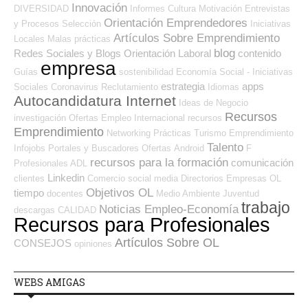
Innovación
DIVERSIDAD
Informes
Cultura
Motivación
Entrevistas
Orientación Emprendedores
y Procesos Selección
Iniciativas
Artículos Sobre Emprendimiento
Locales
Malas prácticas
blog
Redes Sociales y Blogs Orientación Laboral
contenido
empresa
Guías
sostenibilidad
Economía Social - Iniciativas
estrategia
apps
Sociales
Coronavirus
Reclutamiento
Idiomas
Autocandidatura Internet
Ideas de Negocio
Recursos
investigación
Ofertas Empleo Internacional
recursos
Emprendimiento
Networking
Prácticas
Turismo
Emprendimiento
Talento
Infojobs
Portales y Buscadores Ofertas
Android
F
recursos para la formación
comunicación
Profesionales ADL
Linkedin
clientes
Comercio
social media
Directorios Empresas OL
Objetivos OL
tiempo
docentes
Medio Ambiente
Juventud
trabajo
Noticias Empleo-Economía
descargas
CALIDAD
Recursos para Profesionales
Artículos Sobre OL
CONSEJOS
opiniones
WEBS AMIGAS