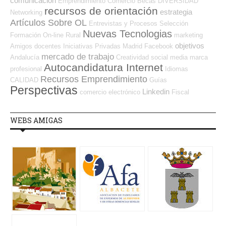
comunicación
Emprendimiento
Comercio
Becas
DIVERSIDAD
recursos de orientación
estrategia
Networking
Artículos Sobre OL
Entrevistas y Procesos Selección
Nuevas Tecnologias
Formación On-line
Rural
marketing
objetivos
Amigos
docentes
Iniciativas Privadas
Madrid
Facebook
mercado de trabajo
Andalucía
Creatividad
social media
marca
Autocandidatura Internet
profesional
Idiomas
Recursos Emprendimiento
CALIDAD
Guías
Perspectivas
Linkedin
comercio electrónico
Fiscal
WEBS AMIGAS