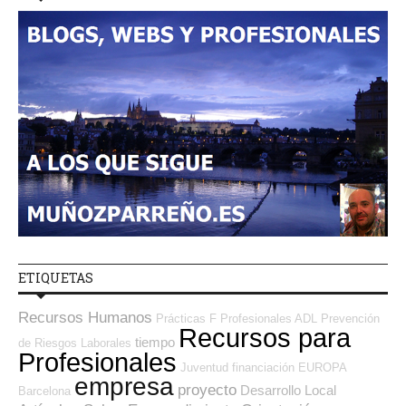
ETIQUETAS
Recursos Humanos
Prácticas
F Profesionales ADL
Prevención
Recursos para
tiempo
de Riesgos Laborales
Profesionales
Juventud
financiación
EUROPA
empresa
proyecto
Desarrollo Local
Barcelona