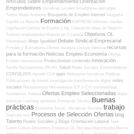
Artículos Sobre Emprendimiento
Orientación
Emprendedores
Iniciativas Locales
Smartphone
descargas
Búsqueda de Empleo Internet
Twitter
Medio Ambiente
Infografía
Formación
Castilla La Mancha
EMPREND
Informes
clientes
Legislación
Centros de Empleo y Ag. Colocación
Ideas de Negocio
Objetivos OL
Turismo
empleabilidad
Material de O.Laboral
Debate Sindical-Empresarial
blogs
Igualdad
Voluntariado
recursos
Portales y Buscadores Ofertas
recursos
Lectura
Valencia
para la formación
Noticias Empleo-Economía
Ofertas
Innovación
Productividad
contenido
Empleo Internacional
Salud
Sevilla
Reclutamiento RR.HH.
Redes Sociales Emprendedores
CONSEJOS
apps
Aprodel CLM
Motivación
Iniciativas Públicas
redes
Publicaciones de Interés
investigación
transformación digital
sociales
Reclutamiento
Herramientas (CP Y CV)
sostenibilidad
Ofertas Empleo Seleccionadas
Coronavirus
Android
Malas
Buenas
prácticas
coaching
opiniones
Formación Técnica
prácticas
trabajo
Economía Social - Iniciativas Sociales
Procesos de Selección Ofertas
blog
Start-ups
ocio
Talento
Redes Sociales y Blogs Orientación Laboral
José
Carlos
Cultura
Directorios Empresas OL
Discapacidad
Infojobs
Murcia