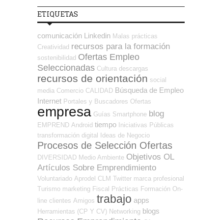
ETIQUETAS
comunicación
Linkedin
Malas prácticas
recursos para la formación
Creatividad
Ofertas Empleo
sostenibilidad
Seleccionadas
Cultura
descargas
recursos de orientación
social
Búsqueda de Empleo
media
Comercio
CALIDAD
Internet
Portales y Buscadores Ofertas
empresa
blog
Guías
Smartphone
tiempo
EMPREND
Android
Iniciativas Públicas
transformación digital
Ideas de Negocio
Procesos de Selección Ofertas
Objetivos OL
DIVERSIDAD
Medio Ambiente
Artículos Sobre Emprendimiento
Voluntariado
Aprodel CLM
Twitter
marca profesional
Turismo
marketing
Fiscal
Prácticas
Formación On-
trabajo
apps
line
clientes
Amigos
blogs
Herramientas (CP Y CV)
Networking