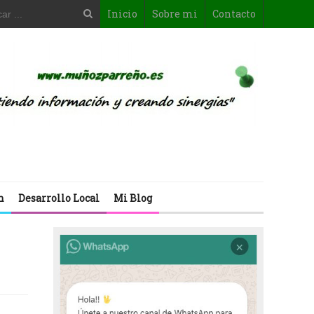
Inicio
Sobre mi
Contacto
n
Desarrollo Local
Mi Blog