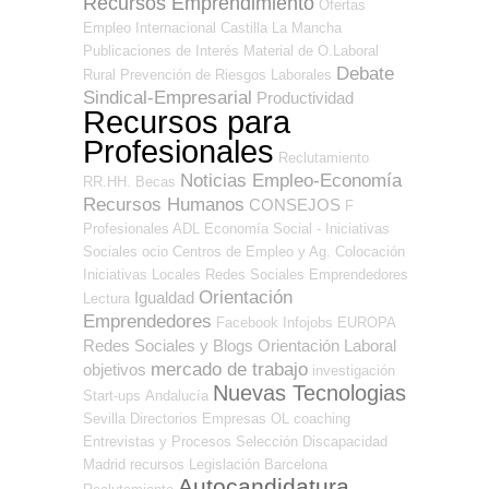
Recursos Emprendimiento
Ofertas
Empleo Internacional
Castilla La Mancha
Publicaciones de Interés
Material de O.Laboral
Debate
Rural
Prevención de Riesgos Laborales
Sindical-Empresarial
Productividad
Recursos para
Profesionales
Reclutamiento
Noticias Empleo-Economía
RR.HH.
Becas
Recursos Humanos
CONSEJOS
F
Profesionales ADL
Economía Social - Iniciativas
Sociales
ocio
Centros de Empleo y Ag. Colocación
Iniciativas Locales
Redes Sociales Emprendedores
Orientación
Igualdad
Lectura
Emprendedores
Facebook
Infojobs
EUROPA
Redes Sociales y Blogs Orientación Laboral
mercado de trabajo
objetivos
investigación
Nuevas Tecnologias
Start-ups
Andalucía
Sevilla
Directorios Empresas OL
coaching
Entrevistas y Procesos Selección
Discapacidad
Madrid
recursos
Legislación
Barcelona
Autocandidatura