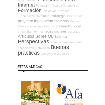
Reclutamiento
Internet
Formación Técnica
Coronavirus
Formación
Iniciativas Privadas
Salud
estrategia
Emprendimiento
José Carlos
proyecto
Innovación
contenido
Murcia
Desarrollo Local
Valencia
opiniones
Idiomas
redes sociales
Infografía
Informes
docentes
Artículos Sobre OL
Talento
Perspectivas
Juventud
empleabilidad
Buenas
financiación
Motivación
prácticas
comercio electrónico
WEBS AMIGAS