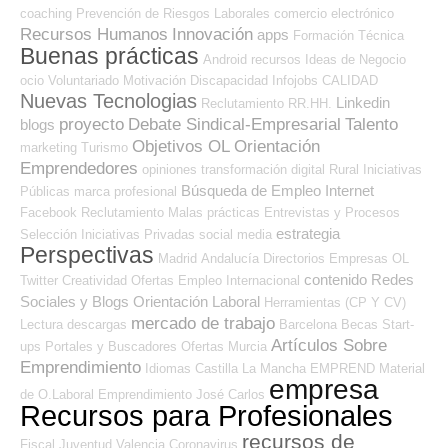
coaching
Prevención de Riesgos Laborales
comercio electrónico
Recursos Humanos
Innovación
apps
Formación Técnica
Buenas prácticas
Android
recursos
Ideas de Negocio
ocio
Voluntariado
Motivación
Discapacidad
Infojobs
CALIDAD
Nuevas Tecnologias
Linkedin
Reclutamiento RR.HH.
proyecto
Debate Sindical-Empresarial
Talento
blogs
Objetivos OL
Orientación
marketing
Turismo
Emprendedores
opiniones
transformación digital
Rural
Iniciativas
Búsqueda de Empleo Internet
Públicas
marca profesional
Facebook
Reclutamiento
Malas prácticas
Entrevistas y Procesos
estrategia
Selección
Iniciativas Privadas
social media
Perspectivas
Madrid
Andalucía
Directorios Empresas OL
contenido
Redes
Twitter
Creatividad
Ofertas Empleo Internacional
Sociales y Blogs Orientación Laboral
Herramientas (CP Y CV)
mercado de trabajo
Lectura
descargas
Barcelona
Becas
Start-
Artículos Sobre
ups
Portales y Buscadores Ofertas
Murcia
Emprendimiento
Idiomas
Castilla La Mancha
EMPREND
Material
empresa
de O.Laboral
Emprendimiento
José Carlos
Recursos para Profesionales
recursos de
Fiscal
Juventud
Valencia
Coronavirus