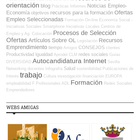
orientación
blog
Noticias Empleo-
Prácticas
Informes
Ofertas
Economía
recursos para la formación
objetivos
Empleo Seleccionadas
Formación On-line
Economía Social -
Iniciativas Sociales
Smartphone
Iniciativas Locales
Centros de
Procesos de Selección
Empleo y Ag. Colocación
Ofertas
Artículos Sobre OL
Recursos
Legislación
Emprendimiento
tiempo
CONSEJOS
Amigos
clientes
Productividad
Igualdad
redes sociales
Aprodel CLM
Guías
Autocandidatura Internet
DIVERSIDAD
Sevilla
Salud
Networking
docentes
Infografía
sostenibilidad
Publicaciones de
trabajo
Interés
Cultura
investigación
financiación
EUROPA
Formación
empleabilidad
F Profesionales ADL
Redes Sociales
Emprendedores
WEBS AMIGAS