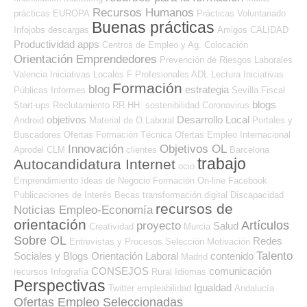
Recursos Humanos
prácticas
EUROPA
Prácticas
Voluntariado
Buenas prácticas
Infojobs
descargas
Amigos
CALIDAD
Productividad
apps
Centros de Empleo y Ag. Colocación
Orientación Emprendedores
Prevención de Riesgos Laborales
Valencia
Iniciativas Locales
F Profesionales ADL
Lectura
Iniciativas
Formación
blog
estrategia
Públicas
Informes
Sevilla
Fiscal
blogs
Start-ups
Reclutamiento RR.HH.
sostenibilidad
Coronavirus
objetivos
Desarrollo Local
Android
Material de O.Laboral
Portales y
Buscadores Ofertas
Formación Técnica
Ofertas Empleo Internacional
Innovación
Objetivos OL
Aprodel CLM
clientes
Barcelona
trabajo
Autocandidatura Internet
ocio
Emprendimiento
Ideas de Negocio
Formación On-line
Facebook
Publicaciones de Interés
Becas
transformación digital
Discapacidad
recursos de
Noticias Empleo-Economía
orientación
Artículos
proyecto
Salud
Creatividad
Murcia
Sobre OL
Redes
Entrevistas y Procesos Selección
Motivación
Talento
Sociales y Blogs Orientación Laboral
contenido
Madrid
CONSEJOS
comunicación
recursos
Infografía
Rural
Idiomas
Perspectivas
Igualdad
Twitter
empleabilidad
Andalucía
Ofertas Empleo Seleccionadas