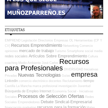
ETIQUETAS
EMPREND
Legislación
Directorios Empresas OL
Herramientas (CP Y
Recursos Emprendimiento
CV)
Networking
Comercio
mercado de trabajo
opiniones
Turismo
Smartphone
social media
Artículos Sobre Emprendimiento
redes sociales
Cultura
Recursos
coaching
Medio Ambiente
José Carlos
para Profesionales
DIVERSIDAD
Iniciativas
empresa
Nuevas Tecnologias
Privadas
Guías
Linkedin
tiempo
comercio electrónico
docentes
Reclutamiento
Castilla La Mancha
marca profesional
investigación
Juventud
Búsqueda de Empleo Internet
Economía Social - Iniciativas
Procesos de Selección Ofertas
Sociales
Redes
Debate Sindical-Empresarial
Sociales Emprendedores
recursos para la formación
financiación
marketing
Malas