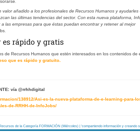
esorarse.
 valor añadido a los profesionales de Recursos Humanos y ayudarles
zcan las últimas tendencias del sector. Con esta nueva plataforma, In
a las empresas para que éstas puedan encontrar y retener al mejor
bs.
es rápido y gratis
ales de Recursos Humanos que estén interesados en los contenidos de 
eso que es rápido y gratuito.
TE: vía @rrhhdigital
ormacion/138912/Asi-es-la-nueva-plataforma-de-e-learning-para-lo
ales-de-RRHH-de-InfoJobs/
Recursos de la Categoría FORMACIÓN (Miércoles) | 'compartiendo información y creando si