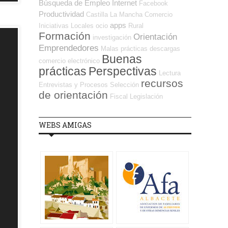
Búsqueda de Empleo Internet
Facebook
Productividad
Castilla La Mancha
Comercio
apps
Iniciativas Locales
ocio
Rural
Formación
Orientación
investigación
Emprendedores
Malas prácticas
descargas
Buenas
comercio electrónico
prácticas
Perspectivas
Lectura
recursos
Entrevistas y Procesos Selección
de orientación
Fiscal
Legislación
WEBS AMIGAS