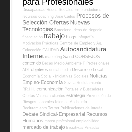
para Profesionales
Discapacidad
Redes Sociales Emprendedores
Procesos de
recursos
coaching
José Carlos
Selección Ofertas
Nuevas
Tecnologias
Barcelona
Ideas de Negocio
trabajo
blogs
financiación
Infografía
Motivación
Prácticas
Centros de Empleo y Ag.
Autocandidatura
Colocación
CALIDAD
Internet
Salud
CONSEJOS
marketing
contenido
Becas
Medio Ambiente
F Profesionales
objetivos
Desarrollo Local
ADL
social media
Noticias
Economía Social - Iniciativas Sociales
Empleo-Economía
Sevilla
Reclutamiento
comunicación
RR.HH.
Portales y Buscadores
estrategia
Ofertas
Valencia
clientes
Prevención de
Riesgos Laborales
Idiomas
Andalucía
Reclutamiento
Twitter
Publicaciones de Interés
Debate Sindical-Empresarial
Recursos
Humanos
marca profesional
empleabilidad
mercado de trabajo
Iniciativas Privadas