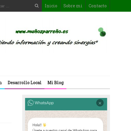
Inicio
Sobre mi
Contacto
n
Desarrollo Local
Mi Blog