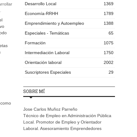
Desarrollo Local
1369
rollar
.
Economía-RRHH
1789
el
Emprendimiento y Autoempleo
1388
evo
todo
Especiales - Temáticas
65
Formación
1075
etas
s
Intermediación Laboral
1750
Orientación laboral
2002
Suscriptores Especiales
29
SOBRE MÍ
í como
Jose Carlos Muñoz Parreño
Técnico de Empleo en Administración Pública
Local. Promotor de Empleo y Orientador
Laboral. Asesoramiento Emprendedores