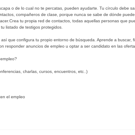
capa o de lo cual no te percatas, pueden ayudarte. Tu círculo debe s
contactos, compañeros de clase, porque nunca se sabe de dónde puede 
hacer.Crea tu propia red de contactos, todas aquellas personas que p
u listado de testigos protegidos.
sí que configura tu propio entorno de búsqueda. Aprende a buscar, fil
con responder anuncios de empleo u optar a ser candidato en las ofert
e empleo?
nferencias, charlas, cursos, encuentros, etc..)
ten el empleo