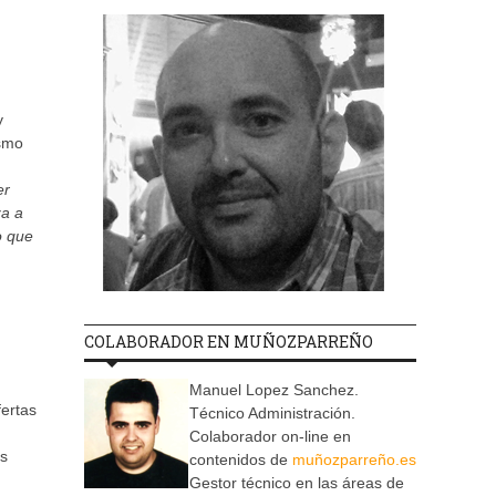
y
ismo
er
za a
o que
COLABORADOR EN MUÑOZPARREÑO
Manuel Lopez Sanchez.
fertas
Técnico Administración.
Colaborador on-line en
os
contenidos de
muñozparreño.es
Gestor técnico en las áreas de