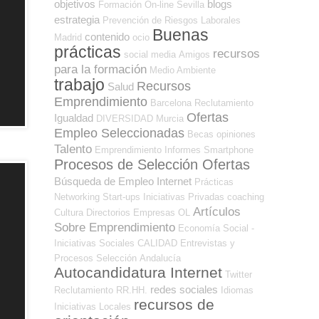
objetivos
blogs
Formación On-line
Sevilla
estrategia
Prevención de Riesgos Laborales
Buenas
contenido
Madrid
ocio
prácticas
recursos
social media
Amigos
para la formación
Medio Ambiente
trabajo
Recursos
Salud
Emprendimiento
Barcelona
Reclutamiento
Ofertas
Igualdad
DIVERSIDAD
Murcia
Empleo Seleccionadas
Becas
opiniones
Talento
Emprendimiento
Informes
Smartphone
Procesos de Selección Ofertas
Búsqueda de Empleo Internet
Prácticas
Networking
Start-ups
Iniciativas Privadas
coaching
Artículos
Cultura
Directorios Empresas OL
Sobre Emprendimiento
Economía Social -
Iniciativas Sociales
CALIDAD
Entrevistas y
Procesos Selección
Andalucía
Autocandidatura Internet
Twitter
redes sociales
Reclutamiento RR.HH.
Idiomas
recursos de
Iniciativas Locales