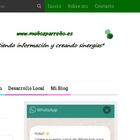
Inicio
Sobre mi
Contacto
n
Desarrollo Local
Mi Blog