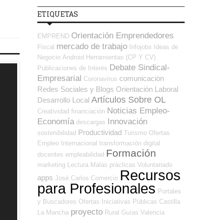
ETIQUETAS
Orientación Emprendedores
EMPREND
mercado de trabajo
Fiscal
Infojobs
Ideas de
Negocio
Android
Herramientas (CP Y CV)
Debate Sindical-
Publicaciones de Interés
Empresarial
comunicación
Coronavirus
Redes Sociales y Blogs Orientación Laboral
Artículos Sobre OL
Desarrollo Local
Noticias Empleo-
Creatividad
financiación
Economía
Innovación
descargas
Productividad
sostenibilidad
Turismo
Ofertas
Empleo Internacional
transformación digital
Formación
docentes
empleabilidad
marketing
Lectura
Malas prácticas
Voluntariado
Recursos
apps
José Carlos
Comercio
para Profesionales
Portales
y Buscadores Ofertas
Iniciativas Públicas
Castilla
proyecto
La Mancha
Rural
Guías
Valencia