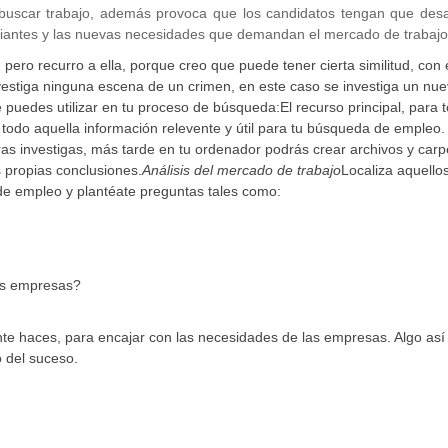
 buscar trabajo, además provoca que los candidatos tengan que desar
iantes y las nuevas necesidades que demandan el mercado de trabajo
 pero recurro a ella, porque creo que puede tener cierta similitud, con 
stiga ninguna escena de un crimen, en este caso se investiga un nu
 puedes utilizar en tu proceso de búsqueda:El recurso principal, para 
 todo aquella información relevente y útil para tu búsqueda de empleo.
as investigas, más tarde en tu ordenador podrás crear archivos y carp
s propias conclusiones.
Análisis del mercado de trabajo
Localiza aquello
de empleo y plantéate preguntas tales como:
as empresas?
ente haces, para encajar con las necesidades de las empresas. Algo as
o del suceso.