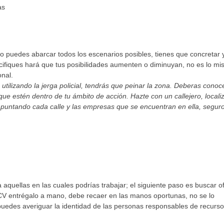
as
no puedes abarcar todos los escenarios posibles, tienes que concretar 
ecifiques hará que tus posibilidades aumenten o diminuyan, no es lo m
onal.
tilizando la jerga policial, tendrás que peinar la zona. Deberas conoc
ue estén dentro de tu ámbito de acción. Hazte con un callejero, locali
apuntando cada calle y las empresas que se encuentran en ella, segur
aquellas en las cuales podrías trabajar; el siguiente paso es buscar o
 CV entrégalo a mano, debe recaer en las manos oportunas, no se lo
uedes averiguar la identidad de las personas responsables de recurs