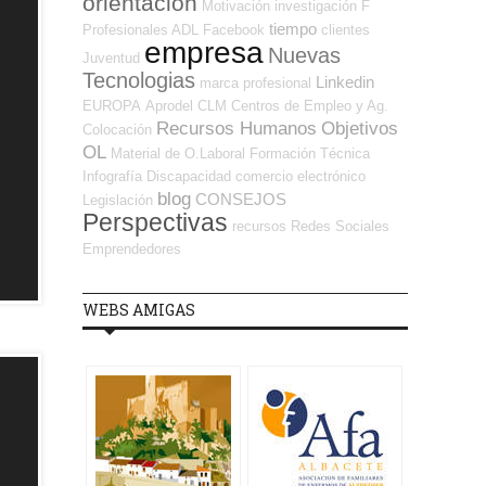
orientación
Motivación
investigación
F
tiempo
Profesionales ADL
Facebook
clientes
empresa
Nuevas
Juventud
Tecnologias
Linkedin
marca profesional
EUROPA
Aprodel CLM
Centros de Empleo y Ag.
Recursos Humanos
Objetivos
Colocación
OL
Material de O.Laboral
Formación Técnica
Infografía
Discapacidad
comercio electrónico
blog
CONSEJOS
Legislación
Perspectivas
recursos
Redes Sociales
Emprendedores
WEBS AMIGAS