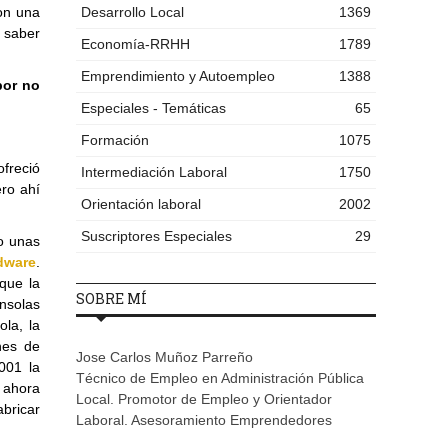
on una
Desarrollo Local
1369
o saber
Economía-RRHH
1789
Emprendimiento y Autoempleo
1388
por no
Especiales - Temáticas
65
Formación
1075
freció
Intermediación Laboral
1750
ero ahí
Orientación laboral
2002
Suscriptores Especiales
29
vo unas
dware
.
que la
SOBRE MÍ
onsolas
la, la
nes de
Jose Carlos Muñoz Parreño
001 la
Técnico de Empleo en Administración Pública
e ahora
Local. Promotor de Empleo y Orientador
bricar
Laboral. Asesoramiento Emprendedores