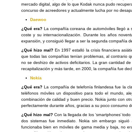
mercado digital, algo de lo que Kodak nunca pudo recupera
concurso de acreedores y actualmente lucha por no desapa
Daewoo
¿Qué era?
La compañía coreana de automóviles llegó a s
coste y su internacionalización. Durante los años nov
expansión, y consiguió llegar a ser la segunda compañía
¿Qué hizo mal?
En 1997 estalló la crisis financiera as
que todas las compañías tenían problemas, al contrario 
no se deshizo de activos deficitarios. La gran cantidad d
recapitalización y más tarde, en 2000, la compañía fue de
Nokia
¿Qué era?
La compañía de telefonía finlandesa fue la c
teléfonos móviles un dispositivo para todo el mundo, ale
combinación de calidad y buen precio. Nokia junto con ot
perfectamente durante años, gracias a su poco consumo de 
¿Qué hizo mal?
Con la llegada de los ‘smartphones’ tod
dos sistemas fue inmediato. Nokia sin embargo sigu
funcionaba bien en móviles de gama media y baja, no era s