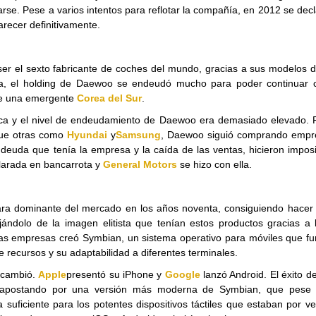
rse. Pese a varios intentos para reflotar la compañía, en 2012 se dec
recer definitivamente.
er el sexto fabricante de coches del mundo, gracias a sus modelos d
enta, el holding de Daewoo se endeudó mucho para poder continuar 
 de una emergente
Corea del Sur
.
iática y el nivel de endeudamiento de Daewoo era demasiado elevado. 
que otras como
Hyundai
y
Samsung
, Daewoo siguió comprando empr
e deuda que tenía la empresa y la caída de las ventas, hicieron impos
clarada en bancarrota y
General Motors
se hizo con ella.
lara dominante del mercado en los años noventa, consiguiendo hacer 
jándolo de la imagen elitista que tenían estos productos gracias a 
ras empresas creó Symbian, un sistema operativo para móviles que fu
recursos y su adaptabilidad a diferentes terminales.
o cambió.
Apple
presentó su iPhone y
Google
lanzó Android. El éxito d
ió apostando por una versión más moderna de Symbian, que pese
uficiente para los potentes dispositivos táctiles que estaban por ve