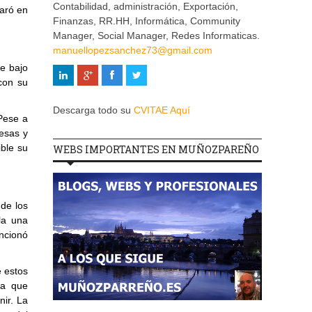
Contabilidad, administración, Exportación,
laró en
Finanzas, RR.HH, Informática, Community
Manager, Social Manager, Redes Informaticas.
manuellopezsanchez73@gmail.com
e bajo
con su
Descarga todo su
CVITAE Aquí
Pese a
esas y
ible su
WEBS IMPORTANTES EN MUÑOZPAREÑO
de los
la una
ncionó
e estos
 a que
nir. La