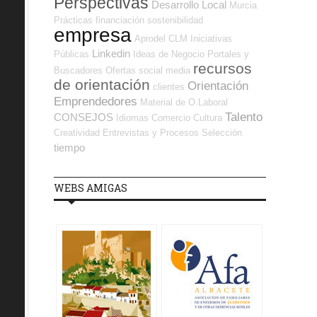
Perspectivas
Desarrollo Local
Murcia
Prácticas
financiación
sostenibilidad
empresa
Aprodel CLM
Iniciativas
Linkedin
Públicas
Ideas de Negocio
Portales y
recursos
Buscadores Ofertas
social media
de orientación
Orientación
clientes
Emprendedores
Material de O.Laboral
Talento
CONSEJOS
Idiomas
Comercio
Cultura
Creatividad
Entrevistas y Procesos Selección
tiempo
WEBS AMIGAS