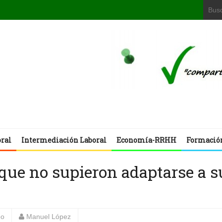
oral
Intermediación Laboral
Economía-RRHH
Formació
que no supieron adaptarse a s
eo
Manuel López