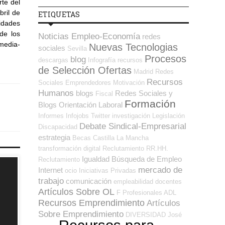
te del
ril de
ETIQUETAS
idades
de los
Noticias Empleo-Economía
redes
 media-
Nuevas Tecnologias
sociales
Sevilla
Procesos
blog
descargas
Infografía
recursos
de Selección Ofertas
Madrid
Redes
Recursos
Sociales Emprendedores
Motivación
Humanos
blogs
Redes Sociales y
Fiscal
Formación
Blogs Orientación Laboral
Informes
Infojobs
Twitter
investigación
Legislación
Debate Sindical-Empresarial
Discapacidad
estrategia
Becas
Castilla La Mancha
transformación digital
Reclutamiento RR.HH.
Igualdad
Búsqueda de Empleo
Reclutamiento
mercado de
Internet
ocio
Iniciativas Privadas
trabajo
comunicación
empleabilidad
docentes
Artículos Sobre OL
F Profesionales ADL
Recursos Emprendimiento
Artículos
Sobre Emprendimiento
DIVERSIDAD
José