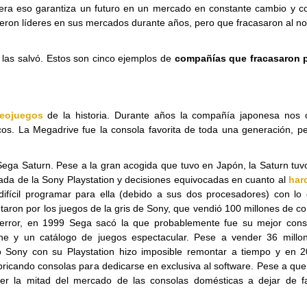
iera eso garantiza un futuro en un mercado en constante cambio y c
eron líderes en sus mercados durante años, pero que fracasaron al n
las salvó. Estos son cinco ejemplos de
compañías que fracasaron 
deojuegos
de la historia. Durante años la compañía japonesa nos o
cos. La Megadrive fue la consola favorita de toda una generación, p
Sega Saturn. Pese a la gran acogida que tuvo en Japón, la Saturn tu
ada de la Sony Playstation y decisiones equivocadas en cuanto al
har
fícil programar para ella (debido a sus dos procesadores) con lo 
ntaron por los juegos de la gris de Sony, que vendió 100 millones de c
error, en 1999 Sega sacó la que probablemente fue su mejor conso
ne y un catálogo de juegos espectacular. Pese a vender 36 millo
Sony con su Playstation hizo imposible remontar a tiempo y en 2
ricando consolas para dedicarse en exclusiva al software. Pese a qu
ner la mitad del mercado de las consolas domésticas a dejar de fa