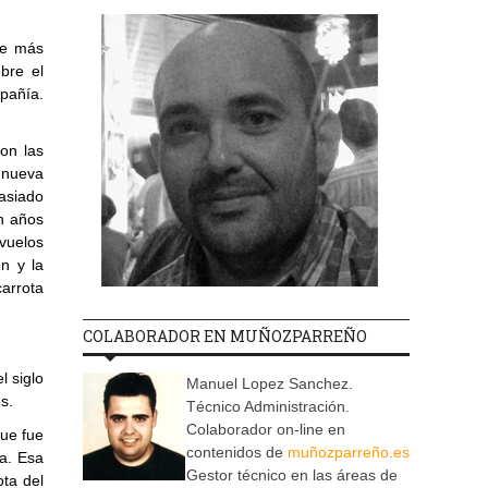
ue más
bre el
mpañía.
on las
a nueva
asiado
n años
vuelos
n y la
carrota
COLABORADOR EN MUÑOZPARREÑO
l siglo
Manuel Lopez Sanchez.
s.
Técnico Administración.
Colaborador on-line en
que fue
contenidos de
muñozparreño.es
a. Esa
Gestor técnico en las áreas de
ta del