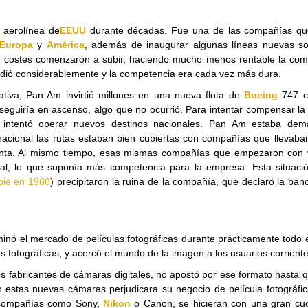
 aerolínea de
EEUU
durante décadas. Fue una de las compañías q
Europa
y
América
, además de inaugurar algunas líneas nuevas so
 los costes comenzaron a subir, haciendo mucho menos rentable la co
dió considerablemente y la competencia era cada vez más dura.
ativa, Pan Am invirtió millones en una nueva flota de
Boeing
747 c
seguiría en ascenso, algo que no ocurrió. Para intentar compensar l
a intentó operar nuevos destinos nacionales. Pan Am estaba dem
nacional las rutas estaban bien cubiertas con compañías que llevaba
 lenta. Al mismo tiempo, esas mismas compañías que empezaron con 
al, lo que suponía más competencia para la empresa. Esta situació
bie en 1988
) precipitaron la ruina de la compañía, que declaró la ban
ó el mercado de películas fotográficas durante prácticamente todo e
fotográficas, y acercó el mundo de la imagen a los usuarios corriente
 fabricantes de cámaras digitales, no apostó por ese formato hasta 
 estas nuevas cámaras perjudicara su negocio de película fotográfic
e compañías como Sony,
Nikon
o Canon, se hicieran con una gran cuo