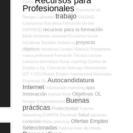
Recursos para
Carlos
Profesionales
Prevención de
trabajo
Riesgos Laborales
CALIDAD
Coronavirus
Barcelona
Formación On-line
recursos para la formación
EMPREND
Medio Ambiente
Juventud
Economía Social -
proyecto
Iniciativas Sociales
Andalucía
objetivos
Iniciativas Locales
Valencia
Smartphone
marca profesional
Formación Técnica
Lectura
comercio electrónico
Guías
coaching
Centros de
Empleo y Ag. Colocación
Start-ups
Herramientas
(CP Y CV)
Ofertas Empleo Internacional
Directorios
Autocandidatura
Empresas OL
Internet
apps
Voluntariado
marketing
Innovación
Objetivos OL
Android
Rural
Buenas
Amigos
Emprendimiento
prácticas
Productividad
Turismo
Salud
Networking
EUROPA
Facebook
opiniones
Ofertas Empleo
contenido
Malas prácticas
Seleccionadas
Publicaciones de Interés