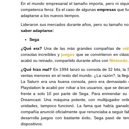
En el mundo empresarial el tamaño importa, pero ni siqu
competenca feroz. Es el caso de algunas
empresas
que fu
adaptarse a los nuevos tiempos.
Lideraron sus mercados durante años, pero su tamaño no 
saber adaptarse:
Sega
¿Qué era?
Una de las más grandes compañías de
vi
consolas increíbles y
juegos
que se convirtieron en clási
acabó su reinado, compartido durante años con
Nintendo
.
¿Qué hizo mal?
En 1994 lanzó su consola de 32 bits, la 
ventas menores en el resto del mundo. ¿La razón?, la lleg
La Saturn era una buena consola, pero era demasiado di
Playstation le acabó por robar a los usuarios, que se deca
frente a solo 10 por parte de Sega. Para enmendar su 
Dreamcast. Una máquina potente, con multijugador onli
unidades, tampoco funcionó. La fama que había ganado 
compañía anunció oficialmente que renunciaba a seguir fab
desarrolla juegos con bastante éxito, Sega pasó de te
dispositivos.