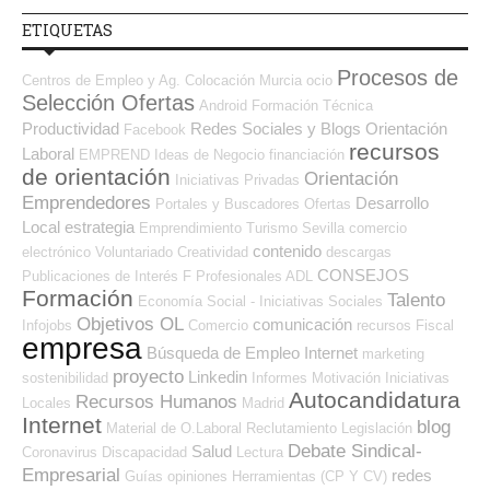
ETIQUETAS
Procesos de
Centros de Empleo y Ag. Colocación
Murcia
ocio
Selección Ofertas
Android
Formación Técnica
Productividad
Redes Sociales y Blogs Orientación
Facebook
recursos
Laboral
EMPREND
Ideas de Negocio
financiación
de orientación
Orientación
Iniciativas Privadas
Emprendedores
Desarrollo
Portales y Buscadores Ofertas
Local
estrategia
Emprendimiento
Turismo
Sevilla
comercio
contenido
electrónico
Voluntariado
Creatividad
descargas
CONSEJOS
Publicaciones de Interés
F Profesionales ADL
Formación
Talento
Economía Social - Iniciativas Sociales
Objetivos OL
comunicación
Infojobs
Comercio
recursos
Fiscal
empresa
Búsqueda de Empleo Internet
marketing
proyecto
Linkedin
sostenibilidad
Informes
Motivación
Iniciativas
Autocandidatura
Recursos Humanos
Locales
Madrid
Internet
blog
Material de O.Laboral
Reclutamiento
Legislación
Debate Sindical-
Salud
Coronavirus
Discapacidad
Lectura
Empresarial
redes
Guías
opiniones
Herramientas (CP Y CV)