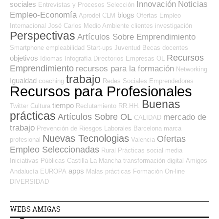
Innovación
Noticias
sociales
Entrevistas y Procesos Selección
Empleo-Economía
blogs
Aprodel CLM
Ofertas Empleo
Internacional
José Carlos
Medio Ambiente
clientes
investigación
Perspectivas
Artículos Sobre Emprendimiento
Smartphone
empleabilidad
Start-ups
Juventud
Becas
docentes
Recursos
objetivos
Idiomas
Infografía
Directorios Empresas OL
Emprendimiento
recursos para la formación
Networking
trabajo
Igualdad
coaching
Redes Sociales Emprendedores
Recursos para Profesionales
Buenas
tiempo
Twitter
Cultura
Reclutamiento RR.HH.
prácticas
Artículos Sobre OL
mercado de
CALIDAD
trabajo
Prevención de Riesgos Laborales
Barcelona
marca
Nuevas Tecnologias
Ofertas
profesional
Valencia
Empleo Seleccionadas
Rural
Prácticas
social media
Iniciativas Públicas
Castilla La Mancha
transformación digital
Amigos
apps
Andalucía
EUROPA
Malas prácticas
Formación On-line
DIVERSIDAD
WEBS AMIGAS