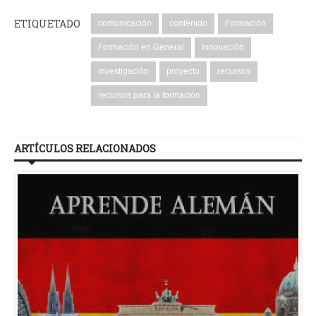
ETIQUETADO
comunicación
contenido
Formación
Formación en General
Innovación
investigación
proyecto
recursos
recursos para la formación
ARTÍCULOS RELACIONADOS