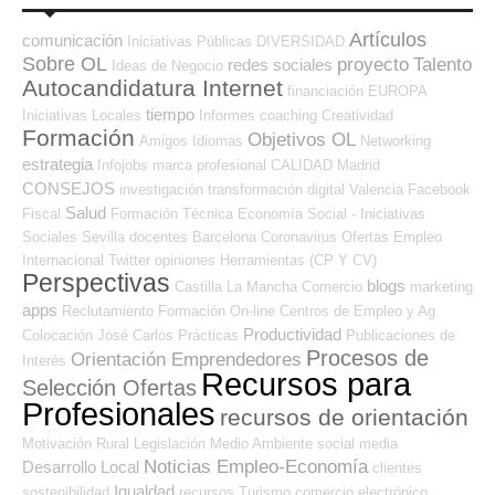
Artículos
comunicación
Iniciativas Públicas
DIVERSIDAD
Sobre OL
proyecto
Talento
redes sociales
Ideas de Negocio
Autocandidatura Internet
financiación
EUROPA
tiempo
Iniciativas Locales
Informes
coaching
Creatividad
Formación
Objetivos OL
Amigos
Idiomas
Networking
estrategia
Infojobs
marca profesional
CALIDAD
Madrid
CONSEJOS
investigación
transformación digital
Valencia
Facebook
Salud
Fiscal
Formación Técnica
Economía Social - Iniciativas
Sociales
Sevilla
docentes
Barcelona
Coronavirus
Ofertas Empleo
Internacional
Twitter
opiniones
Herramientas (CP Y CV)
Perspectivas
blogs
Castilla La Mancha
Comercio
marketing
apps
Reclutamiento
Formación On-line
Centros de Empleo y Ag.
Productividad
Colocación
José Carlos
Prácticas
Publicaciones de
Procesos de
Orientación Emprendedores
Interés
Recursos para
Selección Ofertas
Profesionales
recursos de orientación
Motivación
Rural
Legislación
Medio Ambiente
social media
Noticias Empleo-Economía
Desarrollo Local
clientes
Igualdad
sostenibilidad
recursos
Turismo
comercio electrónico