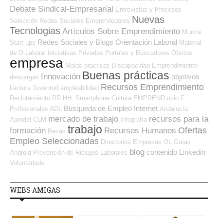
Debate Sindical-Empresarial
Entrevistas y Procesos
Nuevas
Selección
Redes Sociales Emprendedores
Tecnologias
Artículos Sobre Emprendimiento
Murcia
Redes Sociales y Blogs Orientación Laboral
Start-ups
Material
de O.Laboral
Iniciativas Privadas
Portales y Buscadores Ofertas
empresa
Malas prácticas
Discapacidad
Emprendimiento
Buenas prácticas
Innovación
objetivos
descargas
Recursos Emprendimiento
Lectura
Juventud
empleabilidad
Reclutamiento RR.HH.
Smartphone
Cultura
EMPREND
ocio
F
Búsqueda de Empleo Internet
Profesionales ADL
Andalucía
mercado de trabajo
recursos para la
Aprodel CLM
Infografía
trabajo
Ofertas
formación
Recursos Humanos
Becas
Empleo Seleccionadas
Directorios Empresas OL
Guías
blog
contenido
Linkedin
Android
Prevención de Riesgos Laborales
Voluntariado
WEBS AMIGAS