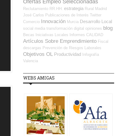
Ofertas Empleo Seleccionadas
estrategia
Reclutamiento RR.HH.
Rural
Madrid
José Carlos
Publicaciones de Interés
Twitter
Innovación
Desarrollo Local
Comercio
Murcia
blog
social media
transformación digital
opiniones
Becas
Iniciativas Locales
Informes
CALIDAD
Artículos Sobre Emprendimiento
Fiscal
descargas
Prevención de Riesgos Laborales
Objetivos OL
Productividad
Infografía
Valencia
WEBS AMIGAS