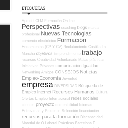
ETIQUETAS
Aprodel CLM
Formación On-line
Perspectivas
blogs
coaching
marca
Nuevas Tecnologias
profesional
Formación
comercio electrónico
Herramientas (CP Y CV)
Reclutamiento
Castilla La
trabajo
objetivos
Mancha
Emprendimiento
recursos
Creatividad
Voluntariado
Malas prácticas
comunicación
Igualdad
Iniciativas Privadas
Noticias
CONSEJOS
Networking
Amigos
Empleo-Economía
Juventud
empresa
Búsqueda de
DIVERSIDAD
Recursos Humanos
Empleo Internet
Cultura
redes sociales
Ofertas Empleo Internacional
proyecto
clientes
sostenibilidad
Idiomas
Entrevistas y Procesos Selección
financiación
recursos para la formación
Discapacidad
Material de O.Laboral
Prácticas
Barcelona
F