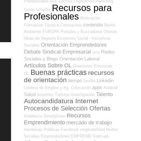
Profesionales ADL
Lectura
Legislación
marketing
Recursos para
Guías
Infojobs
Profesionales
Motivación
contenido
Formación Técnica
Coronavirus
Medio
Ambiente
EUROPA
Portales y Buscadores Ofertas
Ideas de Negocio
Economía Social - Iniciativas
Orientación Emprendedores
Sociales
Debate Sindical-Empresarial
Redes
ocio
Sociales y Blogs Orientación Laboral
Artículos Sobre OL
Directorios Empresas
Buenas prácticas
recursos
OL
de orientación
tiempo
Linkedin
Sevilla
apps
Centros de Empleo y Ag. Colocación
Android
Talento
Salud
docentes
Turismo
investigación
Autocandidatura Internet
Procesos de Selección Ofertas
Recursos
Andalucía
Smartphone
Emprendimiento
mercado de trabajo
Iniciativas Públicas
Facebook
empleabilidad
Redes
Sociales Emprendedores
EMPREND
Start-ups