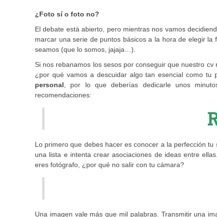
¿Foto sí o foto no?
El debate está abierto, p
ero mientras nos vamos decidiend
marcar una serie de puntos básicos a la hora de elegir la 
seamos (que lo somos, jajaja…).
Si nos rebanamos los sesos por conseguir que nuestro cv ma
¿por qué vamos a descuidar algo tan esencial como tu 
personal
, por lo que deberías dedicarle unos minut
o
recomendaciones:
R
Lo primero que debes hacer es conocer a la perfección tu se
una lista e intenta crear asociaciones de ideas entre ella
eres fotógrafo, ¿por qué no salir con tu cámara?
Una imagen vale más que mil palabras. Transmitir una imag