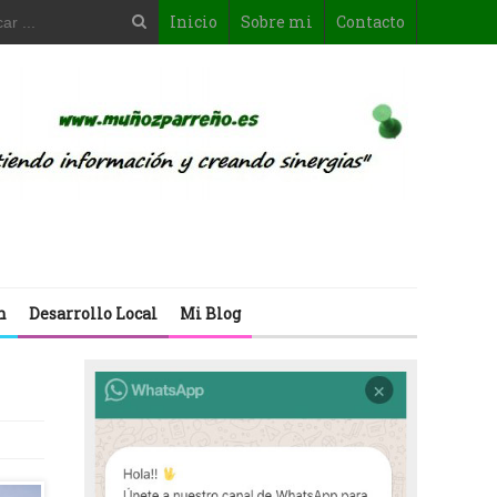
Inicio
Sobre mi
Contacto
n
Desarrollo Local
Mi Blog