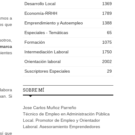
Desarrollo Local
1369
Economía-RRHH
1789
vamos a
Emprendimiento y Autoempleo
1388
pos que
Especiales - Temáticas
65
sotros,
Formación
1075
 marca
Intermediación Laboral
1750
ientes
Orientación laboral
2002
Suscriptores Especiales
29
SOBRE MÍ
Elabora
nan. Si
Jose Carlos Muñoz Parreño
Técnico de Empleo en Administración Pública
Local. Promotor de Empleo y Orientador
Laboral. Asesoramiento Emprendedores
Así que