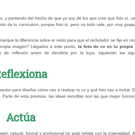
o, y pa
rtiendo del hecho de que yo soy de los que cree que foto sí, 
foto de tu curriculum, porque foto sí, pero no todo vale, por muy gua
rque la diferencia sobre el resto para que el reclutador se fije en no
propia imagen? Llegados a este punto,
la foto de cv es tu propia
s de reflexión antes de decidirte por la tuya, siguiendo las sigu
eflexiona
ctor para diseñar cómo vas a realizar tu cv y qué foto vas a incluir. 
s. Parte de esta premisa: las ideas sencillas son las que mejor funcio
Actúa
en natural, formal y profesional no está reñida con la originalidad. 