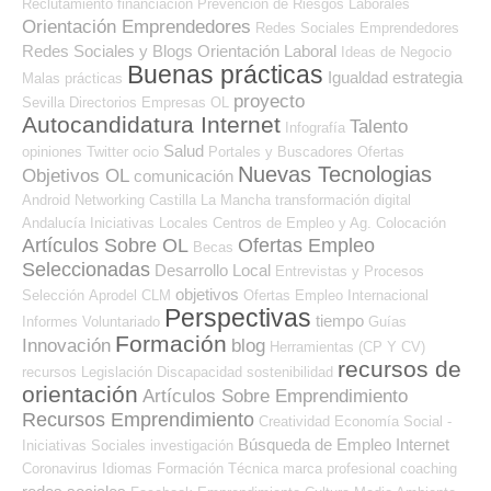
Reclutamiento
financiación
Prevención de Riesgos Laborales
Orientación Emprendedores
Redes Sociales Emprendedores
Redes Sociales y Blogs Orientación Laboral
Ideas de Negocio
Buenas prácticas
Igualdad
estrategia
Malas prácticas
proyecto
Sevilla
Directorios Empresas OL
Autocandidatura Internet
Talento
Infografía
Salud
opiniones
Twitter
ocio
Portales y Buscadores Ofertas
Nuevas Tecnologias
Objetivos OL
comunicación
Android
Networking
Castilla La Mancha
transformación digital
Andalucía
Iniciativas Locales
Centros de Empleo y Ag. Colocación
Artículos Sobre OL
Ofertas Empleo
Becas
Seleccionadas
Desarrollo Local
Entrevistas y Procesos
objetivos
Selección
Aprodel CLM
Ofertas Empleo Internacional
Perspectivas
tiempo
Informes
Voluntariado
Guías
Formación
Innovación
blog
Herramientas (CP Y CV)
recursos de
recursos
Legislación
Discapacidad
sostenibilidad
orientación
Artículos Sobre Emprendimiento
Recursos Emprendimiento
Creatividad
Economía Social -
Búsqueda de Empleo Internet
Iniciativas Sociales
investigación
Coronavirus
Idiomas
Formación Técnica
marca profesional
coaching