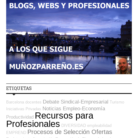
ETIQUETAS
Debate Sindical-Empresarial
Barcelona
docentes
Turismo
Noticias Empleo-Economía
Iniciativas Privadas
Recursos para
Productividad
Profesionales
DIVERSIDAD
empleabilidad
Procesos de Selección Ofertas
EMPREND