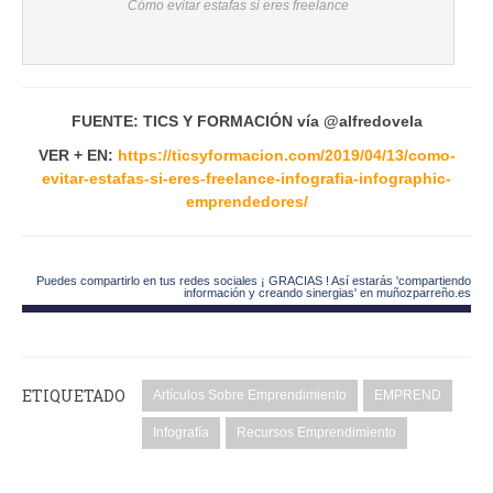
Cómo evitar estafas si eres freelance
FUENTE: TICS Y FORMACIÓN vía @alfredovela
VER + EN:
https://ticsyformacion.com/2019/04/13/como-
evitar-estafas-si-eres-freelance-infografia-infographic-
emprendedores/
Puedes compartirlo en tus redes sociales ¡ GRACIAS ! Así estarás 'compartiendo
información y creando sinergias' en muñozparreño.es
ETIQUETADO
Artículos Sobre Emprendimiento
EMPREND
Infografía
Recursos Emprendimiento