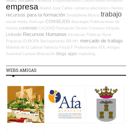
redes sociales
Facebook
Emprendimiento
Cultura
Medio Ambiente
empresa
Madrid
José Carlos
comercio electrónico
clientes
trabajo
recursos para la formación
Smartphone
Murcia
CONSEJOS
social media
Start-ups
descargas
Publicaciones de
contenido
Interés
CALIDAD
Formación On-line
Comercio
Infojobs
Recursos Humanos
Linkedin
Iniciativas Públicas
Rural
mercado de trabajo
Prácticas
EUROPA
Reclutamiento RR.HH.
Material de O.Laboral
Valencia
Fiscal
F Profesionales ADL
Amigos
blogs
apps
Juventud
Lectura
Motivación
marketing
WEBS AMIGAS