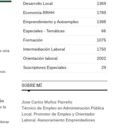
Desarrollo Local
1369
Economía-RRHH
1789
Emprendimiento y Autoempleo
1388
Especiales - Temáticas
66
Formación
1075
Intermediación Laboral
1750
es una
Orientación laboral
2002
Suscriptores Especiales
29
eos
SOBRE MÍ
tón
Jose Carlos Muñoz Parreño
e la
Técnico de Empleo en Administración Pública
Local. Promotor de Empleo y Orientador
Laboral. Asesoramiento Emprendedores
plorar