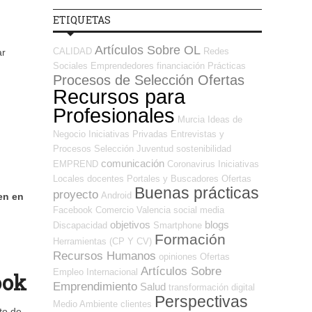
ETIQUETAS
Artículos Sobre OL
CALIDAD
Redes
ar
Sociales Emprendedores
financiación
Prácticas
Procesos de Selección Ofertas
Recursos para
Profesionales
Murcia
Ideas de
Negocio
Iniciativas Privadas
Entrevistas y
Procesos Selección
Juventud
sostenibilidad
comunicación
EMPREND
Coronavirus
Iniciativas
Locales
docentes
Portales y Buscadores Ofertas
Buenas prácticas
proyecto
Android
en en
Facebook
Comercio
Valencia
social media
objetivos
blogs
Discapacidad
Smartphone
Formación
Herramientas (CP Y CV)
Recursos Humanos
opiniones
Ofertas
Artículos Sobre
Empleo Internacional
ook
Emprendimiento
Salud
transformación digital
Perspectivas
Medio Ambiente
clientes
to de