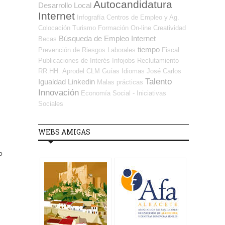
Autocandidatura
Desarrollo Local
Internet
Infografía
Centros de Empleo y Ag.
Colocación
Turismo
Formación On-line
Creatividad
Búsqueda de Empleo Internet
Becas
tiempo
Prevención de Riesgos Laborales
Fiscal
Publicaciones de Interés
Infojobs
Reclutamiento
RR.HH.
Aprodel CLM
Guías
Idiomas
José Carlos
Talento
Igualdad
Linkedin
Malas prácticas
Innovación
Economía Social - Iniciativas
Sociales
WEBS AMIGAS
o