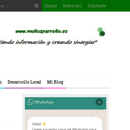
Inicio
Sobre mi
Contacto
n
Desarrollo Local
Mi Blog