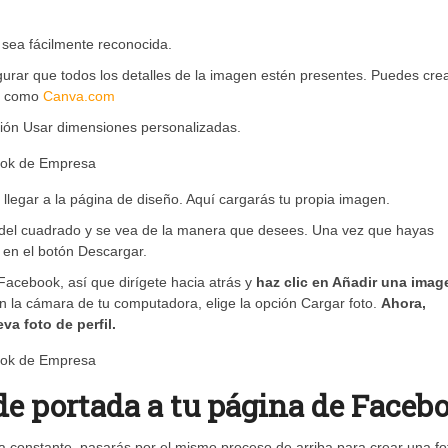
sea fácilmente reconocida.
egurar que todos los detalles de la imagen estén presentes. Puedes cre
ta como
Canva.com
pción Usar dimensiones personalizadas.
 llegar a la página de diseño. Aquí cargarás tu propia imagen.
 del cuadrado y se vea de la manera que desees. Una vez que hayas
k en el botón Descargar.
 Facebook, así que dirígete hacia atrás y
haz clic en Añadir una imag
n la cámara de tu computadora, elige la opción Cargar foto.
Ahora,
a foto de perfil.
 de portada a tu página de Faceb
 constante, pasarás por el mismo proceso de arriba para crear una fo