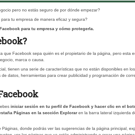
egocio pero no estás seguro de por dónde empezar?
a para tu empresa de manera eficaz y segura?
Facebook para tu empresa y cómo protegerla.
ebook?
ra que Facebook sepa quién es el propietario de la página, pero esta 
negocio, marca o causa.
l, tienen una serie de características que no están disponibles en los
s de datos, herramientas para crear publicidad y programación de corr
 Facebook
 debes
iniciar sesión en tu perfil de Facebook y hacer clic en el bo
pestaña Páginas en la sección Explorar
en la barra lateral izquierda d
de Páginas, donde podrás ver las sugerencias de la página principal, ex
te gusten, ver las páginas que ya estás administrando o crear una página