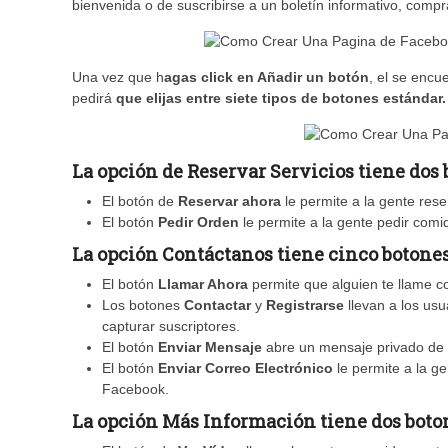
bienvenida o de suscribirse a un boletín informativo, comp
Una vez que h
agas click en Añadir un botón
, el se encu
pedirá
que elijas entre siete tipos de botones estándar.
La opción de Reservar Servicios tiene dos 
El botón de
Reservar ahora
le permite a la gente reser
El botón
Pedir Orden
le permite a la gente pedir comi
La opción Contáctanos tiene cinco botones
El botón
Llamar Ahora
permite que alguien te llame c
Los botones
Contactar
y
Registrarse
llevan a los usu
capturar suscriptores.
El botón
Enviar Mensaje
abre un mensaje privado de F
El botón
Enviar Correo Electrónico
le permite a la g
Facebook.
La opción Más Información tiene dos boto