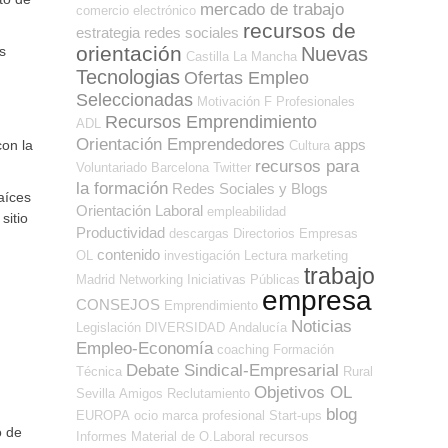
mercado de trabajo
comercio electrónico
recursos de
estrategia
redes sociales
orientación
Nuevas
s
Castilla La Mancha
Tecnologias
Ofertas Empleo
Seleccionadas
Motivación
F Profesionales
Recursos Emprendimiento
ADL
Orientación Emprendedores
apps
on la
Cultura
recursos para
Voluntariado
Barcelona
Twitter
la formación
Redes Sociales y Blogs
aíces
Orientación Laboral
empleabilidad
sitio
Productividad
descargas
Directorios Empresas
contenido
OL
investigación
Lectura
marketing
trabajo
Madrid
Networking
Iniciativas Públicas
empresa
CONSEJOS
Emprendimiento
Noticias
Legislación
DIVERSIDAD
Andalucía
Empleo-Economía
coaching
Formación
Debate Sindical-Empresarial
Técnica
Rural
Objetivos OL
Sevilla
Amigos
Reclutamiento
blog
EUROPA
ocio
marca profesional
Start-ups
o de
Informes
Material de O.Laboral
recursos