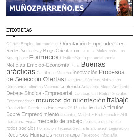
ETIQUETAS
Orientación Emprendedores
Ofertas Empleo Internacional
Redes Sociales y Blogs Orientación Laboral
Malas prácticas
Formación
Smartphone
Twitter
Start-ups
social media
Buenas
Noticias Empleo-Economía
Rural
prácticas
Procesos
Innovación
Castilla La Mancha
de Selección Ofertas
Iniciativas Públicas
Motivación
contenido
Coronavirus
clientes
Valencia
Andalucía
Medio Ambiente
Debate Sindical-Empresarial
Discapacidad
Redes Sociales
trabajo
recursos de orientación
Emprendedores
Artículos
Productividad
Creatividad
Directorios Empresas OL
Sobre Emprendimiento
docentes
Madrid
F Profesionales ADL
mercado de trabajo
Barcelona
Fiscal
comercio electrónico
redes sociales
Formación Técnica
Sevilla
financiación
Legislación
Recursos Humanos
apps
recursos
Facebook
Infografía