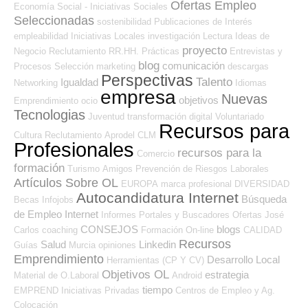
Ofertas Empleo
Economía Social - Iniciativas Sociales
Seleccionadas
sostenibilidad
Publicaciones de Interés
empleabilidad
Iniciativas Locales
investigación
Lectura
Ideas de
proyecto
Negocio
Reclutamiento RR.HH.
Prácticas
Entrevistas y
blog
comunicación
Procesos Selección
marketing
descargas
Perspectivas
Talento
Igualdad
Networking
Idiomas
empresa
Nuevas
objetivos
Emprendimiento
ocio
Tecnologias
Juventud
transformación digital
Voluntariado
Recursos para
Cultura
Reclutamiento
Aprodel CLM
Profesionales
recursos para la
Comercio
formación
Turismo
Amigos
Prevención de Riesgos Laborales
Artículos Sobre OL
EUROPA
marca profesional
DIVERSIDAD
Autocandidatura Internet
Búsqueda
Becas
Infojobs
de Empleo Internet
Informes
Portales y Buscadores Ofertas
José
CONSEJOS
blogs
Carlos
coaching
Formación On-line
CALIDAD
Recursos
Salud
Linkedin
Guías
Murcia
opiniones
Emprendimiento
Desarrollo Local
Herramientas (CP Y CV)
Objetivos OL
estrategia
Material de O.Laboral
Android
tiempo
EMPREND
Iniciativas Privadas
Centros de Empleo y Ag.
Colocación