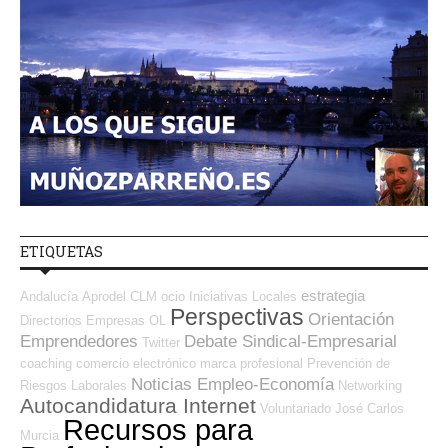
ETIQUETAS
estrategia
Andalucía
Aprodel CLM
ocio
Iniciativas Locales
Perspectivas
Orientación
Directorios Empresas OL
Emprendedores
Debate Sindical-Empresarial
Twitter
coaching
comercio electrónico
marca profesional
Prevención de
Noticias Empleo-Economía
Riesgos Laborales
Networking
Autocandidatura Internet
Voluntariado
José Carlos
Recursos para
Murcia