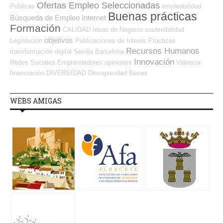
Ofertas Empleo Seleccionadas
Públicas
empleabilidad
Buenas prácticas
Búsqueda de Empleo Internet
Formación
CALIDAD
Ideas de Negocio
sostenibilidad
objetivos
Legislación
Publicaciones de Interés
Prácticas
Recursos Humanos
transformación digital
Sevilla
Barcelona
Innovación
Redes Sociales Emprendedores
opiniones
Valencia
financiación
DIVERSIDAD
Discapacidad
Becas
WEBS AMIGAS