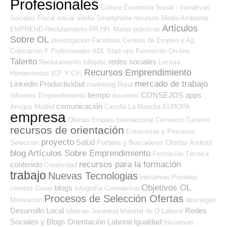
Profesionales
Cultura
Economía Social - Iniciativas
Sociales
Fiscal
social media
Smartphone
recursos
Medio Ambiente
Artículos
EMPREND
Reclutamiento RR.HH.
Malas prácticas
Sobre OL
investigación
Facebook
Centros de Empleo y Ag.
Colocación
F Profesionales ADL
Start-ups
Formación On-line
Talento
redes sociales
Reclutamiento
Infojobs
Lectura
Recursos Emprendimiento
Herramientas (CP Y CV)
mercado de trabajo
Linkedin
Productividad
marketing
Rural
tiempo
CONSEJOS
apps
Informes
Emprendimiento
docentes
comunicación
Amigos
Madrid
Castilla La Mancha
EUROPA
empresa
Ofertas Empleo Internacional
Comercio
Turismo
recursos de orientación
Entrevistas y Procesos
proyecto
Salud
Selección
Portales y Buscadores Ofertas
Android
blog
Artículos Sobre Emprendimiento
Formación Técnica
recursos para la formación
contenido
Creatividad
trabajo
Nuevas Tecnologias
Iniciativas Privadas
Objetivos OL
blogs
clientes
Guías
Infografía
Coronavirus
Procesos de Selección Ofertas
Motivación
descargas
Desarrollo Local
Redes
Idiomas
Juventud
Material de O.Laboral
Sociales y Blogs Orientación Laboral
Igualdad
Iniciativas