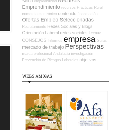
Recursos
Salud
empleabilidad
Emprendimiento
recursos
Prácticas
Rural
contenido
comercio electrónico
financiación
Ofertas Empleo Seleccionadas
Redes Sociales y Blogs
Reclutamiento
Orientación Laboral
redes sociales
Lectura
empresa
CONSEJOS
Informes
Guías
Perspectivas
mercado de trabajo
marca profesional
Andalucía
investigación
objetivos
Prevención de Riesgos Laborales
WEBS AMIGAS