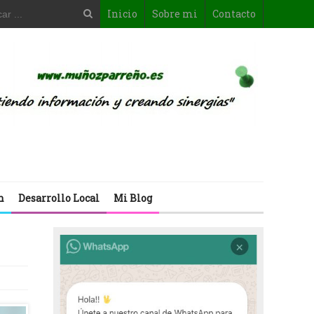
Inicio
Sobre mi
Contacto
n
Desarrollo Local
Mi Blog