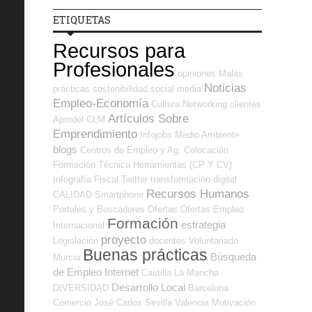
ETIQUETAS
Recursos para
Profesionales
opiniones
Malas
Noticias
prácticas
sostenibilidad
social media
Empleo-Economía
Cultura
Networking
clientes
Artículos Sobre
Aprodel CLM
Emprendimiento
Infojobs
Medio Ambiente
blogs
Centros de Empleo y Ag. Colocación
Formación Técnica
Herramientas (CP Y CV)
Infografía
Fiscal
Twitter
transformación digital
Recursos Humanos
CALIDAD
Smartphone
Portales y Buscadores Ofertas
Ofertas Empleo
Formación
estrategia
Internacional
proyecto
Legislación
docentes
Voluntariado
Buenas prácticas
Búsqueda
Murcia
de Empleo Internet
Castilla La Mancha
Desarrollo Local
DIVERSIDAD
Barcelona
Comercio
José Carlos
Sevilla
Valencia
Motivación