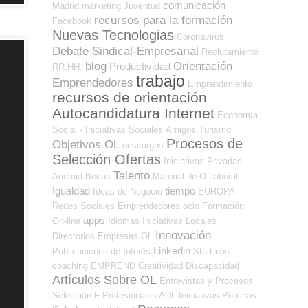
comunicación
Madrid
marketing
Juventud
recursos para la formación
Facebook
Nuevas Tecnologias
Coronavirus
Debate Sindical-Empresarial
Reclutamiento
blog
Orientación
Productividad
RR.HH.
trabajo
Emprendedores
Emprendimiento
recursos de orientación
Autocandidatura Internet
Economía
Social - Iniciativas Sociales
Amigos
Turismo
Procesos de
Objetivos OL
descargas
Selección Ofertas
Iniciativas Privadas
Talento
Android
Becas
Material de O.Laboral
Igualdad
tiempo
Ideas de Negocio
EUROPA
Redes Sociales Emprendedores
ocio
Formación
apps
On-line
Idiomas
Iniciativas Locales
Innovación
Directorios Empresas OL
Linkedin
Publicaciones de Interés
Start-ups
coaching
EMPREND
Creatividad
Discapacidad
Artículos Sobre OL
Entrevistas y Procesos
Selección
F Profesionales ADL
Iniciativas Públicas