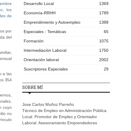
tiembre
Desarrollo Local
1369
o, los
Economía-RRHH
1789
ades de
Emprendimiento y Autoempleo
1388
dos por
Especiales - Temáticas
65
ada del
Formación
1075
Intermediación Laboral
1750
miliar,
ensual
Orientación laboral
2002
Suscriptores Especiales
29
o a las
los 354
SOBRE MÍ
ernos,
nales,
Jose Carlos Muñoz Parreño
n cuyo
Técnico de Empleo en Administración Pública
lio no
Local. Promotor de Empleo y Orientador
vínculo
Laboral. Asesoramiento Emprendedores