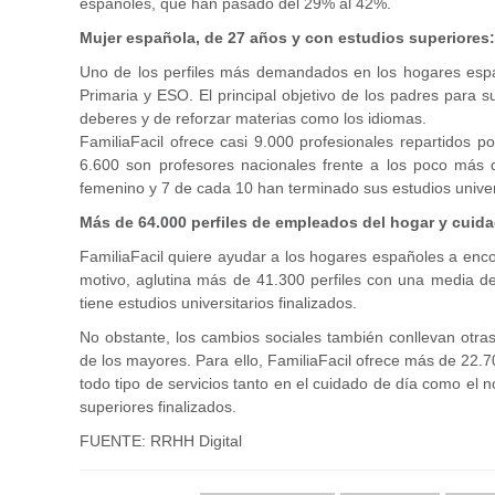
españoles, que han pasado del 29% al 42%.
Mujer española, de 27 años y con estudios superiores: r
Uno de los perfiles más demandados en los hogares españ
Primaria y ESO. El principal objetivo de los padres para 
deberes y de reforzar materias como los idiomas.
FamiliaFacil ofrece casi 9.000 profesionales repartidos p
6.600 son profesores nacionales frente a los poco más d
femenino y 7 de cada 10 han terminado sus estudios univer
Más de 64.000 perfiles de empleados del hogar y cuid
FamiliaFacil quiere ayudar a los hogares españoles a enc
motivo, aglutina más de 41.300 perfiles con una media d
tiene estudios universitarios finalizados.
No obstante, los cambios sociales también conllevan otr
de los mayores. Para ello, FamiliaFacil ofrece más de 22.
todo tipo de servicios tanto en el cuidado de día como el
superiores finalizados.
FUENTE: RRHH Digital