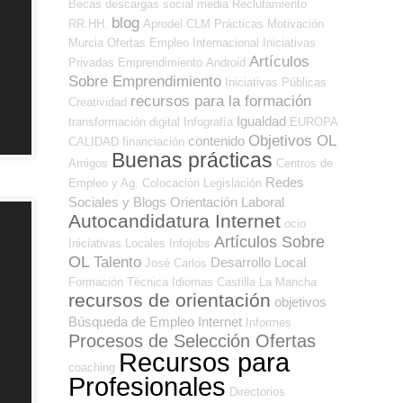
Becas
descargas
social media
Reclutamiento
blog
RR.HH.
Aprodel CLM
Prácticas
Motivación
Murcia
Ofertas Empleo Internacional
Iniciativas
Artículos
Privadas
Emprendimiento
Android
Sobre Emprendimiento
Iniciativas Públicas
recursos para la formación
Creatividad
Igualdad
transformación digital
Infografía
EUROPA
Objetivos OL
contenido
CALIDAD
financiación
Buenas prácticas
Amigos
Centros de
Redes
Empleo y Ag. Colocación
Legislación
Sociales y Blogs Orientación Laboral
Autocandidatura Internet
ocio
Artículos Sobre
Iniciativas Locales
Infojobs
OL
Talento
Desarrollo Local
José Carlos
Formación Técnica
Idiomas
Castilla La Mancha
recursos de orientación
objetivos
Búsqueda de Empleo Internet
Informes
Procesos de Selección Ofertas
Recursos para
coaching
Profesionales
Directorios