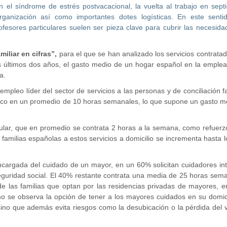
n el síndrome de estrés postvacacional, la vuelta al trabajo en sep
rganización así como importantes dotes logísticas. En este sentid
fesores particulares suelen ser pieza clave para cubrir las necesid
miliar en cifras”,
para el que se han analizado los servicios contrata
os últimos dos años, el gasto medio de un hogar español en la emple
a.
empleo líder del sector de servicios a las personas y de conciliación fa
tico en un promedio de 10 horas semanales, lo que supone un gasto m
cular, que en promedio se contrata 2 horas a la semana, como refuerz
familias españolas a estos servicios a domicilio se incrementa hasta 
cargada del cuidado de un mayor, en un 60% solicitan cuidadores int
guridad social. El 40% restante contrata una media de 25 horas sema
e las familias que optan por las residencias privadas de mayores, e
o se observa la opción de tener a los mayores cuidados en su domici
sino que además evita riesgos como la desubicación o la pérdida del 