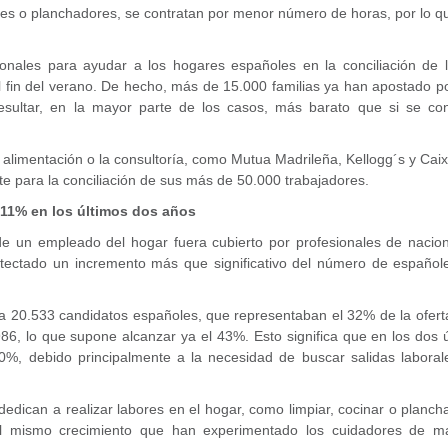
ares o planchadores, se contratan por menor número de horas, por lo q
onales para ayudar a los hogares españoles en la conciliación de l
 del fin del verano. De hecho, más de 15.000 familias ya han apostado p
resultar, en la mayor parte de los casos, más barato que si se con
 alimentación o la consultoría, como Mutua Madrileña, Kellogg´s y Ca
te para la conciliación de sus más de 50.000 trabajadores.
11% en los últimos dos años
 de un empleado del hogar fuera cubierto por profesionales de nacio
etectado un incremento más que significativo del número de español
a 20.533 candidatos españoles, que representaban el 32% de la oferta
986, lo que supone alcanzar ya el 43%. Esto significa que en los dos 
0%, debido principalmente a la necesidad de buscar salidas laboral
dedican a realizar labores en el hogar, como limpiar, cocinar o planch
l mismo crecimiento que han experimentado los cuidadores de m