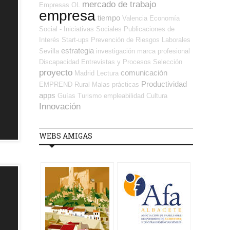
mercado de trabajo
Empresas OL
empresa
tiempo
Valencia
Economía
Social - Iniciativas Sociales
Publicaciones de
Interés
Start-ups
Prevención de Riesgos Laborales
estrategia
Sevilla
investigación
marca profesional
Discapacidad
Entrevistas y Procesos Selección
proyecto
comunicación
Madrid
Lectura
Productividad
EMPREND
Rural
Malas prácticas
apps
Guías
Turismo
empleabilidad
Cultura
Innovación
WEBS AMIGAS