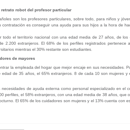
etrato robot del profesor particular
oles son los profesores particulares, sobre todo, para niños y jóve
su contratación es conseguir una ayuda para sus hijos a la hora de ha
or todo el territorio nacional con una edad media de 27 años, de los
e 2.200 extranjeros. El 68% de los perfiles registrados pertenece a
sitarios mientras el 30% restante son estudiantes.
adores de mayores
ontrar la empleada del hogar que mejor encaje en sus necesidades. P
e edad de 35 años, el 65% extranjeros. 8 de cada 10 son mujeres y 
as necesidades de ayuda externa como personal especializado en el c
700 perfiles, el 58% extranjeros, con una edad media de 38 años, que 
 nocturno. El 65% de los cuidadores son mujeres y el 13% cuenta con e