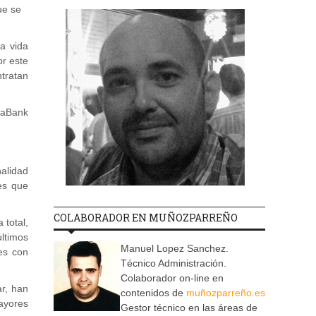
ue se
a vida
or este
tratan
ixaBank
nalidad
es que
COLABORADOR EN MUÑOZPARREÑO
 total,
últimos
Manuel Lopez Sanchez.
es con
Técnico Administración.
Colaborador on-line en
ar, han
contenidos de
muñozparreño.es
ayores
Gestor técnico en las áreas de