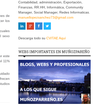
Contabilidad, administración, Exportación,
Finanzas, RR.HH, Informática, Community
Manager, Social Manager, Redes Informaticas.
nes de
manuellopezsanchez73@gmail.com
cer los
 cuales
l sexo
Descarga todo su
CVITAE Aquí
WEBS IMPORTANTES EN MUÑOZPAREÑO
or este
el 11%
uidado
ofrecen
studios