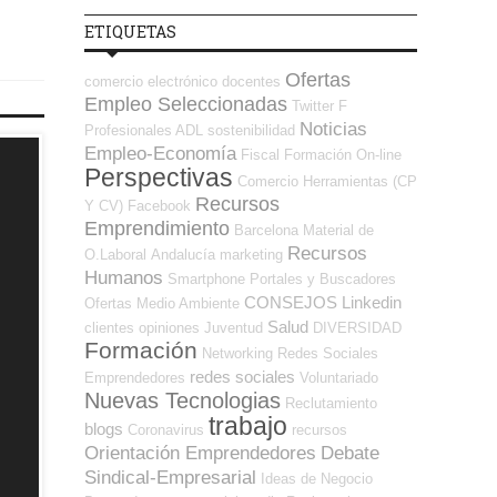
ETIQUETAS
Ofertas
comercio electrónico
docentes
Empleo Seleccionadas
Twitter
F
Noticias
Profesionales ADL
sostenibilidad
Empleo-Economía
Fiscal
Formación On-line
Perspectivas
Comercio
Herramientas (CP
Recursos
Y CV)
Facebook
Emprendimiento
Barcelona
Material de
Recursos
O.Laboral
Andalucía
marketing
Humanos
Smartphone
Portales y Buscadores
CONSEJOS
Linkedin
Ofertas
Medio Ambiente
Salud
clientes
opiniones
Juventud
DIVERSIDAD
Formación
Networking
Redes Sociales
redes sociales
Emprendedores
Voluntariado
Nuevas Tecnologias
Reclutamiento
trabajo
blogs
Coronavirus
recursos
Orientación Emprendedores
Debate
Sindical-Empresarial
Ideas de Negocio