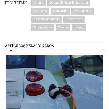
ETIQUETADO
Cultura
Debate Sindical-Empresarial
estrategia
Innovación
investigación
mercado de trabajo
Perspectivas
Productividad
Talento
trabajo
ARTÍCULOS RELACIONADOS