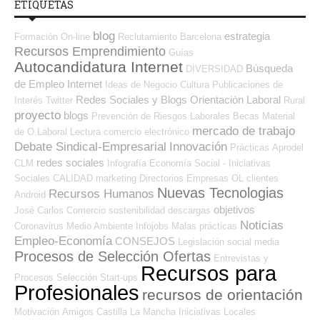
ETIQUETAS
blog
estrategia
Formación On-line
Reclutamiento
Barcelona
Recursos Emprendimiento
Guías
Autocandidatura Internet
Búsqueda
DIVERSIDAD
de Empleo Internet
Ideas de Negocio
Cultura
Publicaciones de
Redes Sociales y Blogs Orientación Laboral
Interés
Twitter
Rural
proyecto
blogs
Prevención de Riesgos Laborales
Becas
Material
mercado de trabajo
de O.Laboral
Lectura
comercio electrónico
Debate Sindical-Empresarial
Innovación
Prácticas
Aprodel
redes sociales
CLM
Infografía
Economía Social - Iniciativas
Sociales
CALIDAD
marketing
Directorios Empresas OL
clientes
Nuevas Tecnologias
Recursos Humanos
Android
objetivos
José Carlos
Comercio
sostenibilidad
descargas
Noticias
Coronavirus
Medio Ambiente
Infojobs
Malas prácticas
Empleo-Economía
CONSEJOS
Legislación
social media
Procesos de Selección Ofertas
Entrevistas y
Recursos para
Procesos Selección
Start-ups
Profesionales
recursos de orientación
Motivación
Amigos
Castilla La Mancha
Iniciativas Locales