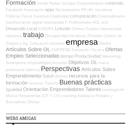
Formación
contenido
Sevilla
Redes Sociales Emprendedores
apps
Facebook
financiación
Reclutamiento RR.HH.
Iniciativas
comunicación
Públicas
Fiscal
Juventud
Creatividad
Emprendimiento
transformación digital
Voluntariado
F Profesionales ADL
ocio
Desarrollo Local
Linkedin
EUROPA
Ofertas Empleo Internacional
trabajo
opiniones
Discapacidad
Iniciativas Privadas
Centros de
empresa
Empleo y Ag. Colocación
Informes
Madrid
Artículos Sobre OL
Ofertas
EMPREND
Formación Técnica
Empleo Seleccionadas
tiempo
Productividad
Networking
Objetivos OL
Smartphone
empleabilidad
docentes
marca
Perspectivas
Artículos Sobre
profesional
Valencia
Emprendimiento
recursos para la
Salud
Idiomas
Buenas prácticas
formación
recursos
Turismo
Orientación Emprendedores
Talento
Igualdad
investigación
Murcia
Herramientas (CP Y CV)
coaching
Andalucía
Portales y
Buscadores Ofertas
WEBS AMIGAS