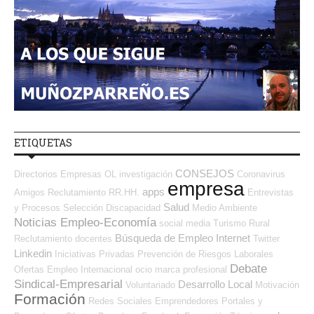
ETIQUETAS
CONSEJOS
Directorios Empresas OL
investigación
Coronavirus
empresa
apps
Amigos
Reclutamiento RR.HH.
Entrevistas
Salud
y Procesos Selección
Discapacidad
Medio Ambiente
Noticias Empleo-Economía
social media
Turismo
Rural
Búsqueda de Empleo Internet
Reclutamiento
docentes
Twitter
Linkedin
Iniciativas Privadas
Prevención de Riesgos Laborales
Debate
Ofertas Empleo Internacional
ocio
marca profesional
Sindical-Empresarial
Desarrollo Local
Voluntariado
Motivación
Formación
Redes Sociales Emprendedores
Portales y