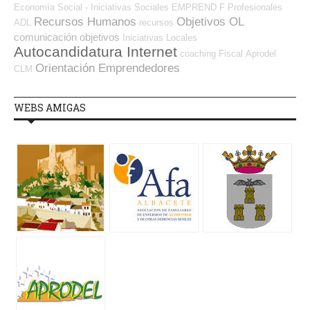
Economía Social - Iniciativas Sociales
EMPREND
F Profesionales
Recursos Humanos
Objetivos OL
ADL
recursos
comunicación
objetivos
Iniciativas Locales
Autocandidatura Internet
coaching
Fiscal
Aprodel
Orientación Emprendedores
CLM
WEBS AMIGAS