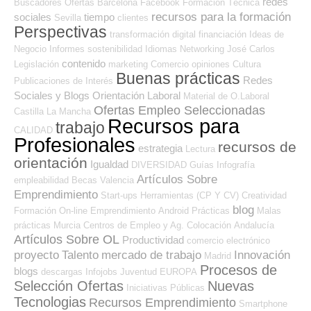
redes
Buscadores Ofertas
Barcelona
Facebook
Formación Técnica
recursos para la formación
sociales
tiempo
Sevilla
clientes
Perspectivas
transformación digital
financiación
Ideas de
Negocio
Informes
sostenibilidad
Idiomas
Networking
José Carlos
contenido
Legislación
marketing
Comercio
opiniones
Cultura
Buenas prácticas
Redes
Publicaciones de Interés
Sociales y Blogs Orientación Laboral
Material de O.Laboral
Ofertas Empleo Seleccionadas
Castilla La Mancha
Recursos para
trabajo
CALIDAD
Profesionales
recursos de
estrategia
Lectura
orientación
Igualdad
DIVERSIDAD
Guías
Infografía
Artículos Sobre
empleabilidad
Becas
Valencia
Emprendimiento
Start-ups
Herramientas (CP Y CV)
Creatividad
blog
Formación On-line
Emprendimiento
Android
Prácticas
Malas
prácticas
Murcia
Centros de Empleo y Ag. Colocación
Andalucía
Artículos Sobre OL
Productividad
comercio electrónico
proyecto
Talento
mercado de trabajo
Innovación
Madrid
Procesos de
blogs
descargas
Infojobs
Juventud
EUROPA
Selección Ofertas
Nuevas
Iniciativas Públicas
Tecnologias
Recursos Emprendimiento
Smartphone