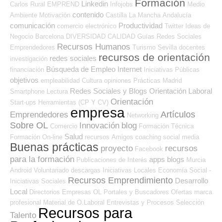
Formación
Linkedin
Carlos
Rural
EMPREND
Infojobs
Medio
contenido
Ambiente
Motivación
Castilla La Mancha
Andalucía
comunicación
Productividad
comercio electrónico
Twitter
Ideas de
Negocio
Barcelona
DIVERSIDAD
CALIDAD
Guías
Redes Sociales
Recursos Humanos
Emprendedores
Turismo
Sevilla
docentes
recursos de orientación
redes sociales
investigación
Búsqueda de Empleo Internet
financiación
Iniciativas Públicas
objetivos
empleabilidad
Cultura
opiniones
Prácticas
Madrid
Redes Sociales y Blogs Orientación Laboral
Smartphone
Lectura
Orientación
Start-ups
Herramientas (CP Y CV)
empresa
Artículos
Emprendedores
Networking
Sobre OL
Innovación
blog
Comercio
Formación Técnica
Salud
Formación On-line
recursos
Amigos
coaching
social media
Buenas prácticas
proyecto
recursos
Facebook
para la formación
apps
blogs
Publicaciones de Interés
Murcia
Android
Voluntariado
descargas
Iniciativas Locales
Economía Social -
Recursos Emprendimiento
Desarrollo
Iniciativas Sociales
Local
Directorios Empresas OL
Portales y Buscadores Ofertas
marca
profesional
Material de O.Laboral
Entrevistas y Procesos Selección
Recursos para
Talento