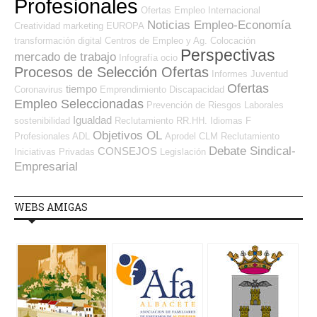
Profesionales
Ofertas Empleo Internacional
Noticias Empleo-Economía
Creatividad
marketing
EUROPA
transformación digital
Centros de Empleo y Ag. Colocación
Perspectivas
mercado de trabajo
Infografía
ocio
Procesos de Selección Ofertas
Informes
Juventud
Ofertas
tiempo
Coronavirus
Emprendimiento
Discapacidad
Empleo Seleccionadas
Prevención de Riesgos Laborales
Igualdad
sostenibilidad
Reclutamiento RR.HH.
Idiomas
F
Objetivos OL
Profesionales ADL
Aprodel CLM
Reclutamiento
Debate Sindical-
CONSEJOS
Iniciativas Privadas
Legislación
Empresarial
WEBS AMIGAS