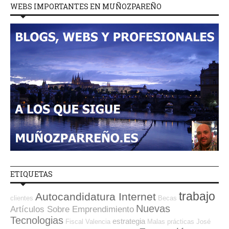
WEBS IMPORTANTES EN MUÑOZPAREÑO
ETIQUETAS
trabajo
Autocandidatura Internet
clientes
Becas
Nuevas
Artículos Sobre Emprendimiento
Tecnologias
estrategia
Fiscal
Valencia
Malas prácticas
José