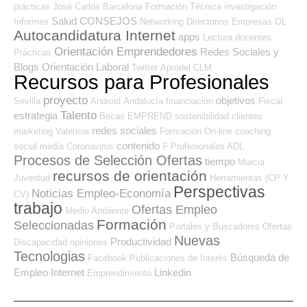
prácticas
José Carlos
Barcelona
Formación Técnica
investigación
Salud
CONSEJOS
Informes
Networking
Directorios Empresas OL
Autocandidatura Internet
apps
Lectura
docentes
Orientación Emprendedores
Redes Sociales y
Prácticas
Blogs Orientación Laboral
Twitter
Aprodel CLM
Recursos para Profesionales
proyecto
objetivos
Sevilla
Android
Andalucía
financiación
Fiscal
Talento
estrategia
Becas
EMPREND
sostenibilidad
clientes
redes sociales
marketing
Valencia
Formación On-line
coaching
contenido
social media
Coronavirus
F Profesionales ADL
Procesos de Selección Ofertas
tiempo
Murcia
recursos de orientación
Juventud
Herramientas (CP Y
Perspectivas
Noticias Empleo-Economía
CV)
trabajo
Ofertas Empleo
Medio Ambiente
Formación
Seleccionadas
Portales y Buscadores Ofertas
Nuevas
Productividad
Discapacidad
opiniones
Tecnologias
Búsqueda de
Facebook
Publicaciones de Interés
Empleo Internet
Linkedin
Emprendimiento