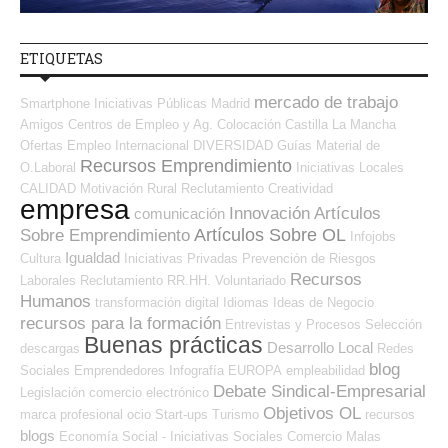
ETIQUETAS
mercado de trabajo
Smartphone
Iniciativas Públicas
Madrid
Amigos
Centros de Empleo y Ag. Colocación
Castilla La Mancha
Ofertas Empleo Internacional
DIVERSIDAD
Guías
Material de
Recursos Emprendimiento
O.Laboral
Iniciativas Locales
CALIDAD
Motivación
Rural
Reclutamiento
Creatividad
empresa
Innovación
Artículos
comunicación
Artículos Sobre OL
Sobre Emprendimiento
Infojobs
Igualdad
Cultura
Iniciativas Privadas
Prevención de Riesgos
Recursos
Laborales
Reclutamiento RR.HH.
Voluntariado
Humanos
transformación digital
Idiomas
Ideas de Negocio
recursos para la formación
Entrevistas y Procesos Selección
Buenas prácticas
Desarrollo Local
descargas
Redes
blog
Sociales Emprendedores
Infografía
EUROPA
empleabilidad
Debate Sindical-Empresarial
Legislación
comercio electrónico
Objetivos OL
marca profesional
ocio
Start-ups
Turismo
recursos
blogs
Economía Social - Iniciativas Sociales
Comercio
Malas