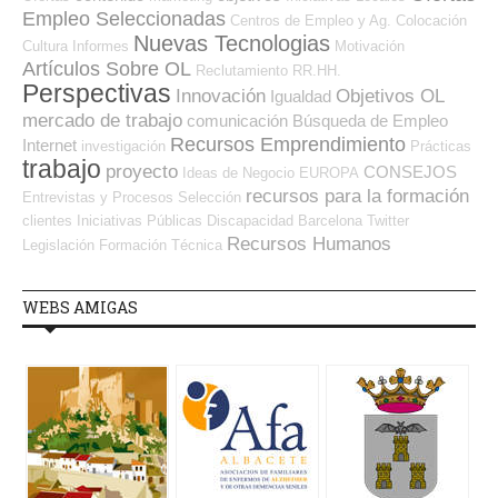
Empleo Seleccionadas
Centros de Empleo y Ag. Colocación
Nuevas Tecnologias
Cultura
Informes
Motivación
Artículos Sobre OL
Reclutamiento RR.HH.
Perspectivas
Innovación
Objetivos OL
Igualdad
mercado de trabajo
comunicación
Búsqueda de Empleo
Recursos Emprendimiento
Internet
investigación
Prácticas
trabajo
proyecto
CONSEJOS
Ideas de Negocio
EUROPA
recursos para la formación
Entrevistas y Procesos Selección
clientes
Iniciativas Públicas
Discapacidad
Barcelona
Twitter
Recursos Humanos
Legislación
Formación Técnica
WEBS AMIGAS