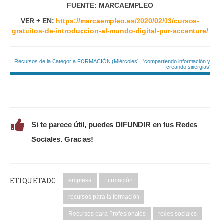
FUENTE: MARCAEMPLEO
VER + EN:
https://marcaempleo.es/2020/02/03/cursos-
gratuitos-de-introduccion-al-mundo-digital-por-accenture/
Recursos de la Categoría FORMACIÓN (Miércoles) | 'compartiendo información y
creando sinergias'
Si te parece útil, puedes DIFUNDIR en tus Redes
Sociales. Gracias!
ETIQUETADO
empresa
Formación
recursos para la formación
Recursos para Profesionales
redes sociales