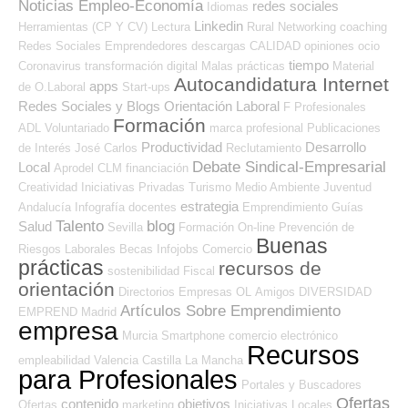
Noticias Empleo-Economía
redes sociales
Idiomas
Linkedin
Herramientas (CP Y CV)
Lectura
Rural
Networking
coaching
Redes Sociales Emprendedores
descargas
CALIDAD
opiniones
ocio
tiempo
Coronavirus
transformación digital
Malas prácticas
Material
Autocandidatura Internet
apps
de O.Laboral
Start-ups
Redes Sociales y Blogs Orientación Laboral
F Profesionales
Formación
ADL
Voluntariado
marca profesional
Publicaciones
Productividad
Desarrollo
de Interés
José Carlos
Reclutamiento
Debate Sindical-Empresarial
Local
Aprodel CLM
financiación
Creatividad
Iniciativas Privadas
Turismo
Medio Ambiente
Juventud
estrategia
Andalucía
Infografía
docentes
Emprendimiento
Guías
Talento
blog
Salud
Sevilla
Formación On-line
Prevención de
Buenas
Riesgos Laborales
Becas
Infojobs
Comercio
prácticas
recursos de
sostenibilidad
Fiscal
orientación
Directorios Empresas OL
Amigos
DIVERSIDAD
Artículos Sobre Emprendimiento
EMPREND
Madrid
empresa
Murcia
Smartphone
comercio electrónico
Recursos
empleabilidad
Valencia
Castilla La Mancha
para Profesionales
Portales y Buscadores
Ofertas
contenido
objetivos
Ofertas
marketing
Iniciativas Locales