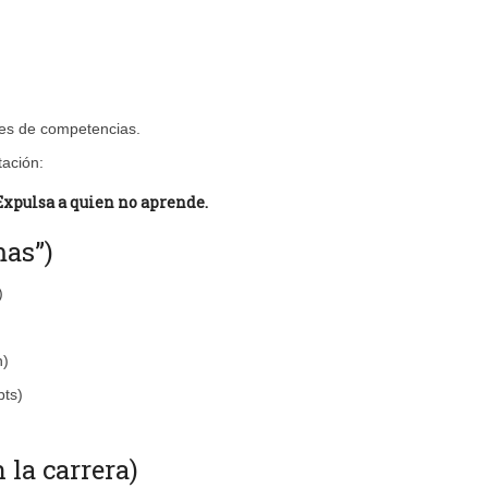
les de competencias.
ación:
Expulsa a quien no aprende.
mas”)
)
n)
pts)
 la carrera)