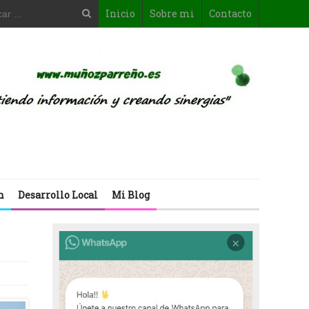
Inicio
Sobre mi
Contacto
n
Desarrollo Local
Mi Blog