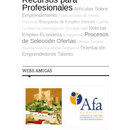
Profesionales
Artículos Sobre
Emprendimiento
Publicaciones de Interés
Búsqueda de Empleo Internet
Prácticas
Castilla
Noticias
La Mancha
investigación
Discapacidad
Procesos
Empleo-Economía
Smartphone
de Selección Ofertas
Ofertas Empleo
Orientación
Internacional
Facebook
Andalucía
Emprendedores
Talento
WEBS AMIGAS