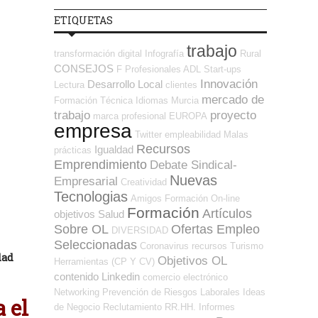
ETIQUETAS
trabajo
transformación digital
Infografía
Rural
CONSEJOS
F Profesionales ADL
Start-ups
Innovación
Desarrollo Local
Lectura
clientes
mercado de
Formación Técnica
Idiomas
Murcia
trabajo
proyecto
marca profesional
EUROPA
empresa
Twitter
empleabilidad
Malas
Recursos
Igualdad
prácticas
Emprendimiento
Debate Sindical-
Nuevas
Empresarial
Creatividad
Tecnologias
Amigos
Formación On-line
Formación
Artículos
objetivos
Salud
Sobre OL
Ofertas Empleo
DIVERSIDAD
Seleccionadas
Coronavirus
recursos
Turismo
dad
Objetivos OL
Herramientas (CP Y CV)
contenido
Linkedin
comercio electrónico
Networking
Prevención de Riesgos Laborales
Ideas
 el
de Negocio
Reclutamiento RR.HH.
Informes