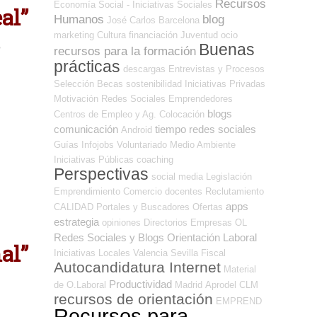
Recursos
Economía Social - Iniciativas Sociales
al”
Humanos
blog
José Carlos
Barcelona
marketing
Cultura
financiación
Juventud
ocio
Buenas
o
recursos para la formación
prácticas
descargas
Entrevistas y Procesos
Selección
Becas
sostenibilidad
Iniciativas Privadas
Motivación
Redes Sociales Emprendedores
blogs
Centros de Empleo y Ag. Colocación
comunicación
tiempo
redes sociales
Android
Guías
Infojobs
Voluntariado
Medio Ambiente
Iniciativas Públicas
coaching
Perspectivas
social media
Legislación
Emprendimiento
Comercio
docentes
Reclutamiento
apps
CALIDAD
Portales y Buscadores Ofertas
estrategia
opiniones
Directorios Empresas OL
.
Redes Sociales y Blogs Orientación Laboral
al”
Iniciativas Locales
Valencia
Sevilla
Fiscal
Autocandidatura Internet
Material
Productividad
de O.Laboral
Madrid
Aprodel CLM
recursos de orientación
EMPREND
Recursos para