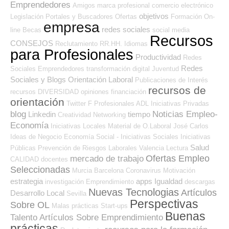
Emprendedores
Amigos
marca profesional
comercio electrónico
objetivos
Legislación
Portales y Buscadores Ofertas
Formación On-
empresa
redes sociales
line
Becas
social media
Recursos
CONSEJOS
Reclutamiento RR.HH.
Idiomas
para Profesionales
Productividad
Redes
Redes
Sociales Emprendedores
transformación digital
Juventud
Sociales y Blogs Orientación Laboral
Publicaciones de Interés
recursos de
recursos
DIVERSIDAD
opiniones
financiación
orientación
Twitter
F Profesionales ADL
Iniciativas Privadas
blog
Noticias Empleo-
Linkedin
tiempo
Creatividad
Networking
Economía
Iniciativas Locales
Material de O.Laboral
José Carlos
Ideas de Negocio
Economía Social - Iniciativas Sociales
Iniciativas
Salud
Públicas
Prevención de Riesgos Laborales
Valencia
Lectura
Ofertas Empleo
mercado de trabajo
CALIDAD
docentes
Seleccionadas
Murcia
Barcelona
Coronavirus
Motivación
estrategia
apps
Igualdad
investigación
Emprendimiento
descargas
Nuevas Tecnologias
Artículos
Desarrollo Local
Sevilla
Perspectivas
Sobre OL
Malas prácticas
Start-ups
Buenas
Talento
Artículos Sobre Emprendimiento
prácticas