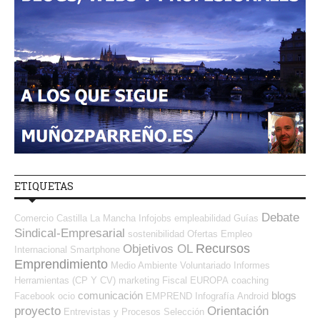
ETIQUETAS
Debate
Comercio
Castilla La Mancha
Infojobs
empleabilidad
Guías
Sindical-Empresarial
sostenibilidad
Ofertas Empleo
Recursos
Objetivos OL
Internacional
Smartphone
Emprendimiento
Medio Ambiente
Voluntariado
Informes
Herramientas (CP Y CV)
marketing
Fiscal
EUROPA
coaching
comunicación
blogs
Facebook
ocio
EMPREND
Infografía
Android
proyecto
Orientación
Entrevistas y Procesos Selección