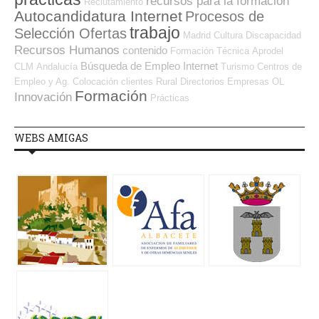
recursos para la formación
Reclutamiento
Autocandidatura Internet
Procesos de
trabajo
Selección Ofertas
Madrid
Cultura
Discapacidad
Recursos Humanos
contenido
Formación Técnica
Aprodel
Búsqueda de Empleo Internet
CLM
Andalucía
Turismo
Centros de
Empleo y Ag. Colocación
clientes
Rural
Directorios Empresas OL
Formación
Innovación
Prácticas
WEBS AMIGAS