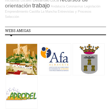
Desarrollo Local
Iniciativas Locales
trabajo
orientación
Andalucía
Coronavirus
Legislación
Emprendimiento
Castilla La Mancha
Entrevistas y Procesos
Selección
WEBS AMIGAS