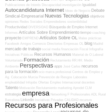
Igualdad
Publicaciones de Interés
Discapacidad
investigación
Autocandidatura Internet
Debate
Ideas de Negocio
Nuevas Tecnologias
Sindical-Empresarial
objetivos
opiniones
Redes Sociales Emprendedores
sostenibilidad
Productividad
Búsqueda de Empleo Internet
DIVERSIDAD
Artículos Sobre Emprendimiento
tiempo
Informes
coaching
Artículos Sobre OL
proyecto
EMPREND
Malas prácticas
blog
Facebook
Amigos
Comercio
Directorios Empresas OL
Madrid
mercado de trabajo
social media
financiación
Fiscal
Infografía
Recursos Humanos
Iniciativas Públicas
Material de O.Laboral
Formación
Voluntariado
Reclutamiento RR.HH.
Medio
Perspectivas
recursos
apps
Ambiente
José Carlos
para la formación
ocio
marca profesional
Centros de Empleo y
Ag. Colocación
Murcia
Prevención de Riesgos Laborales
empleabilidad
Infojobs
Ofertas Empleo Internacional
docentes
Talento
Motivación
Reclutamiento
marketing
Aprodel CLM
empresa
estrategia
Networking
F Profesionales ADL
Rural
Linkedin
Barcelona
Iniciativas Privadas
CALIDAD
recursos
Recursos para Profesionales
recursos de