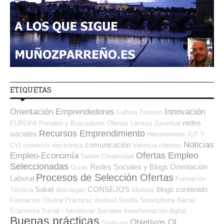
ETIQUETAS
Orientación Emprendedores
Innovación
Cultura
Turismo
redes
EUROPA
Portales y Buscadores Ofertas
Lectura
Juventud
Recursos Emprendimiento
sociales
Herramientas (CP Y
Noticias
comunicación
CV)
comercio electrónico
Valencia
clientes
Ofertas Empleo
Empleo-Economía
Twitter
Creatividad
Seleccionadas
Redes Sociales y Blogs Orientación
Guías
Procesos de Selección Ofertas
Laboral
Formación
Salud
CONSEJOS
blogs
contenido
Técnica
descargas
Idiomas
Formación On-line
Prácticas
Android
Sevilla
Smartphone
Becas
Economía Social - Iniciativas Sociales
transformación digital
Buenas prácticas
Objetivos OL
Start-ups