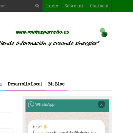
Inicio
Sobre mi
Contacto
n
Desarrollo Local
Mi Blog