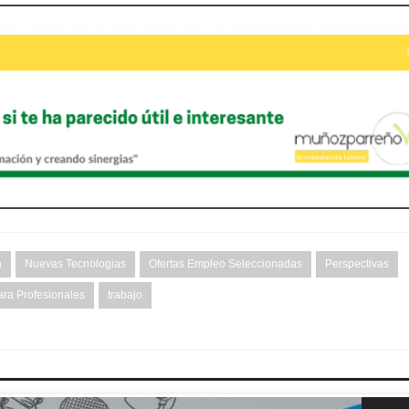
n
Nuevas Tecnologias
Ofertas Empleo Seleccionadas
Perspectivas
ra Profesionales
trabajo