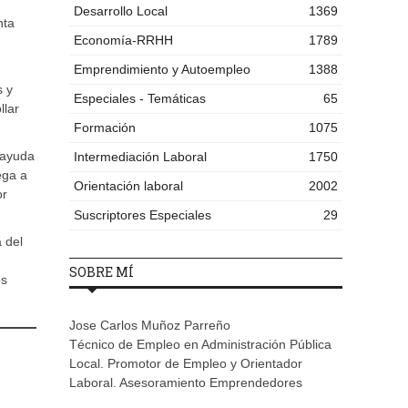
Desarrollo Local
1369
nta
Economía-RRHH
1789
Emprendimiento y Autoempleo
1388
s y
Especiales - Temáticas
65
llar
Formación
1075
 ayuda
Intermediación Laboral
1750
ega a
Orientación laboral
2002
or
Suscriptores Especiales
29
 del
SOBRE MÍ
os
Jose Carlos Muñoz Parreño
Técnico de Empleo en Administración Pública
Local. Promotor de Empleo y Orientador
Laboral. Asesoramiento Emprendedores