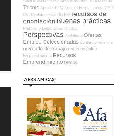
Sevilla
Twitter
Medio Ambiente
Castilla La Mancha
Talento
Aprodel CLM
Android
Herramientas (CP Y
recursos de
CV)
Reclutamiento RR.HH.
Buenas prácticas
orientación
Portales y Buscadores Ofertas
Perspectivas
Ofertas
Andalucía
Empleo Seleccionadas
Comercio
Valencia
mercado de trabajo
redes sociales
Recursos
Emprendimiento
Emprendimiento
tiempo
WEBS AMIGAS