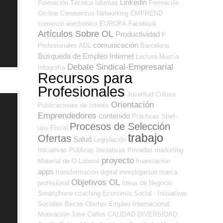
Linkedin
Formación Técnica
Idiomas
Formación
On-line
Coronavirus
Networking
EMPREND
comercio electrónico
EUROPA
Facebook
Artículos Sobre OL
Productividad
F
comunicación
Profesionales ADL
Barcelona
Búsqueda de Empleo Internet
Lectura
Murcia
Debate Sindical-Empresarial
Infografía
Recursos para
Profesionales
Juventud
Cultura
Orientación
Publicaciones de Interés
Emprendedores
contenido
Prácticas
Start-
Procesos de Selección
ups
Fiscal
trabajo
Ofertas
Salud
Legislación
Iniciativas Públicas
Iniciativas Privadas
marketing
proyecto
Material de O.Laboral
financiación
apps
transformación digital
investigación
marca
Objetivos OL
profesional
Ideas de Negocio
Smartphone
coaching
Economía Social - Iniciativas
Sociales
Becas
Ofertas Empleo Internacional
Motivación
José Carlos
CALIDAD
DIVERSIDAD