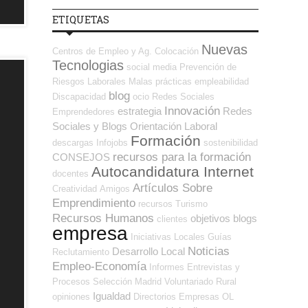
ETIQUETAS
Nuevas
Centros de Empleo y Ag. Colocación
Tecnologias
social media
Prevención de
Riesgos Laborales
Malas prácticas
empleabilidad
blog
Discapacidad
ocio
Redes Sociales
Innovación
estrategia
Redes
Emprendedores
Sociales y Blogs Orientación Laboral
Formación
descargas
Infojobs
sostenibilidad
recursos para la formación
CONSEJOS
Autocandidatura Internet
docentes
Artículos Sobre
Creatividad
Amigos
Emprendimiento
recursos
Turismo
Recursos Humanos
objetivos
blogs
clientes
empresa
Iniciativas Locales
Guías
Noticias
Desarrollo Local
Reclutamiento
Empleo-Economía
Informes
Entrevistas y
Procesos Selección
Madrid
Voluntariado
Rural
Igualdad
opiniones
Directorios Empresas OL