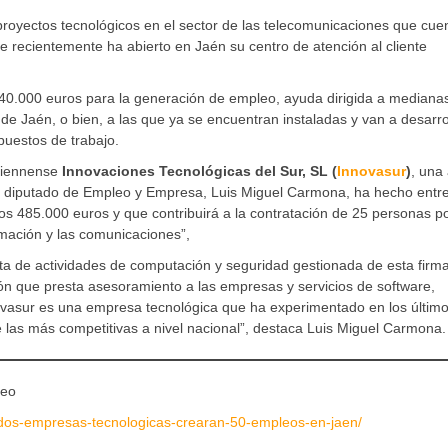
 proyectos tecnológicos en el sector de las telecomunicaciones que cue
recientemente ha abierto en Jaén su centro de atención al cliente
40.000 euros para la generación de empleo, ayuda dirigida a mediana
e Jaén, o bien, a las que ya se encuentran instaladas y van a desarro
uestos de trabajo.
jiennense
Innovaciones Tecnológicas del Sur, SL (
Innovasur
)
, una
 diputado de Empleo y Empresa, Luis Miguel Carmona, ha hecho entr
los 485.000 euros y que contribuirá a la contratación de 25 personas p
ormación y las comunicaciones”,
rta de actividades de computación y seguridad gestionada de esta firma
ión que presta asesoramiento a las empresas y servicios de software,
nnovasur es una empresa tecnológica que ha experimentado en los últim
las más competitivas a nivel nacional”, destaca Luis Miguel Carmona.
leo
dos-empresas-tecnologicas-crearan-50-empleos-en-jaen/