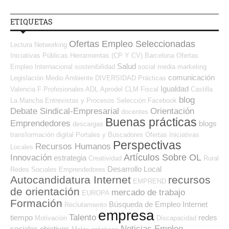
ETIQUETAS
Ofertas Empleo Seleccionadas
Lectura
Networking
Iniciativas Públicas
Herramientas (CP Y CV)
Barcelona
Ofertas
Salud
Empleo Internacional
sostenibilidad
social media
marketing
comunicación
Legislación
Medio Ambiente
DIVERSIDAD
Prácticas
Igualdad
Valencia
F Profesionales ADL
Aprodel CLM
Fiscal
Castilla
blog
La Mancha
Entrevistas y Procesos Selección
Facebook
Debate Sindical-Empresarial
Orientación
docentes
Buenas prácticas
Emprendedores
blogs
descargas
transformación digital
Portales y Buscadores Ofertas
Iniciativas
Perspectivas
Recursos Humanos
Locales
Artículos Sobre OL
Innovación
estrategia
Creatividad
Rural
Desarrollo Local
Redes Sociales Emprendedores
Autocandidatura Internet
recursos
EMPREND
de orientación
mercado de trabajo
EUROPA
Formación
Búsqueda de Empleo Internet
Reclutamiento
empresa
Talento
tiempo
redes
Motivación
Discapacidad
Noticias Empleo-
sociales
objetivos