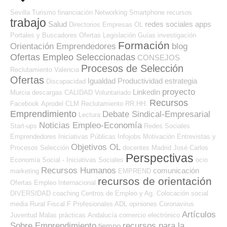
Sevilla
Turismo
financiación
Networking
Smartphone
recursos
trabajo
Salud
redes sociales
apps
Directorios Empresas OL
Portales y Buscadores Ofertas
Legislación
Guías
investigación
Formación
Orientación Emprendedores
blog
Ofertas Empleo Seleccionadas
CONSEJOS
Procesos de Selección
Reclutamiento
Valencia
Ofertas
Igualdad
Productividad
estrategia
Discapacidad
proyecto
Linkedin
Murcia
descargas
CALIDAD
Voluntariado
Recursos
Facebook
Aprodel CLM
Reclutamiento RR.HH.
Emprendimiento
Debate Sindical-Empresarial
Lectura
Noticias Empleo-Economía
Start-ups
Redes Sociales
Emprendedores
Iniciativas Públicas
Infojobs
Motivación
Entrevistas y
Objetivos OL
Procesos Selección
docentes
Madrid
José Carlos
Perspectivas
Economía Social - Iniciativas Sociales
ocio
Recursos Humanos
comunicación
marketing
EMPREND
recursos de orientación
Ofertas Empleo Internacional
DIVERSIDAD
coaching
Centros de Empleo y Ag. Colocación
social
media
Rural
Fiscal
F Profesionales ADL
opiniones
Coronavirus
Artículos
Juventud
Malas prácticas
Andalucía
comercio electrónico
Sobre Emprendimiento
recursos para la
tiempo