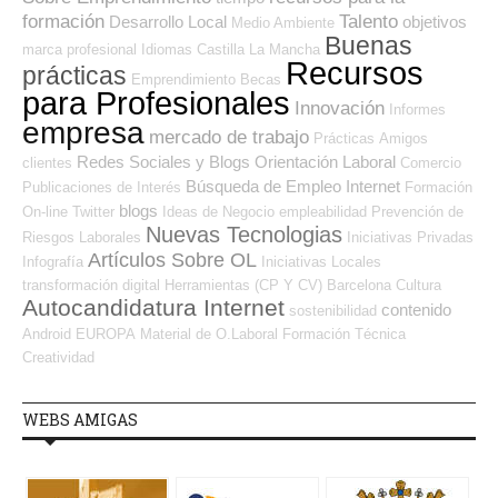
formación
Talento
Desarrollo Local
objetivos
Medio Ambiente
Buenas
marca profesional
Idiomas
Castilla La Mancha
Recursos
prácticas
Emprendimiento
Becas
para Profesionales
Innovación
Informes
empresa
mercado de trabajo
Prácticas
Amigos
Redes Sociales y Blogs Orientación Laboral
clientes
Comercio
Búsqueda de Empleo Internet
Publicaciones de Interés
Formación
blogs
On-line
Twitter
Ideas de Negocio
empleabilidad
Prevención de
Nuevas Tecnologias
Riesgos Laborales
Iniciativas Privadas
Artículos Sobre OL
Infografía
Iniciativas Locales
transformación digital
Herramientas (CP Y CV)
Barcelona
Cultura
Autocandidatura Internet
contenido
sostenibilidad
Android
EUROPA
Material de O.Laboral
Formación Técnica
Creatividad
WEBS AMIGAS