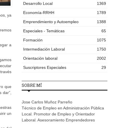
Desarrollo Local
1369
Economía-RRHH
1789
mos, ya
Emprendimiento y Autoempleo
1388
ueremos
Especiales - Temáticas
65
Formación
1075
legar a
Intermediación Laboral
1750
Orientación laboral
2002
agamos
jecutar
Suscriptores Especiales
29
 través
SOBRE MÍ
ro que
s dar”,
Jose Carlos Muñoz Parreño
aestras
Técnico de Empleo en Administración Pública
irir un
Local. Promotor de Empleo y Orientador
Laboral. Asesoramiento Emprendedores