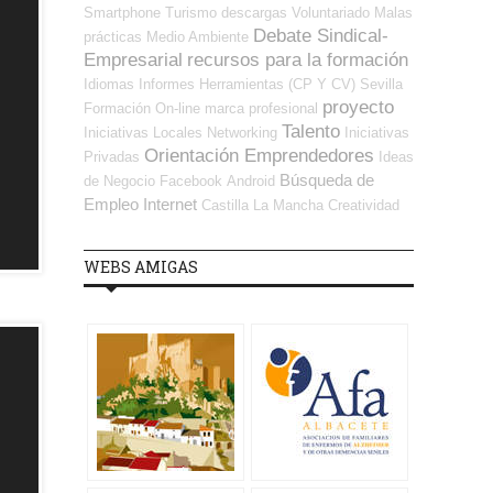
Smartphone
Turismo
descargas
Voluntariado
Malas
Debate Sindical-
prácticas
Medio Ambiente
Empresarial
recursos para la formación
Idiomas
Informes
Herramientas (CP Y CV)
Sevilla
proyecto
Formación On-line
marca profesional
Talento
Iniciativas Locales
Networking
Iniciativas
Orientación Emprendedores
Privadas
Ideas
Búsqueda de
de Negocio
Facebook
Android
Empleo Internet
Castilla La Mancha
Creatividad
WEBS AMIGAS