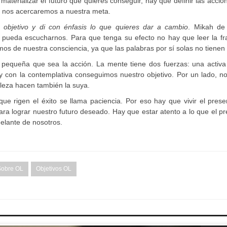
 materializar el futuro que quieres conseguir, hay que definir las accio
s nos acercaremos a nuestra meta.
 objetivo y di con énfasis lo que quieres dar a cambio
. Mikah de
e pueda escucharnos. Para que tenga su efecto no hay que leer la fr
os de nuestra consciencia, ya que las palabras por sí solas no tienen 
o pequeña que sea la acción. La mente tiene dos fuerzas: una activa
y con la contemplativa conseguimos nuestro objetivo. Por un lado, n
raleza hacen también la suya.
 que rigen el éxito se llama paciencia. Por eso hay que vivir el pres
ra lograr nuestro futuro deseado. Hay que estar atento a lo que el p
elante de nosotros.
 Sobre OL
Objetivos OL