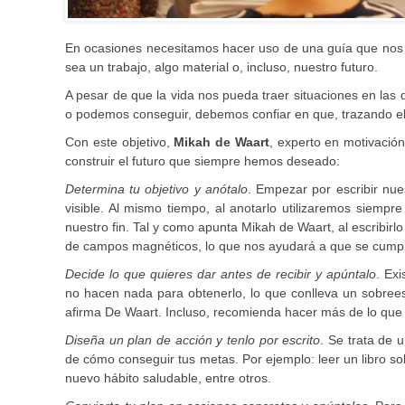
En ocasiones necesitamos hacer uso de una guía que nos o
sea un trabajo, algo material o, incluso, nuestro futuro.
A pesar de que la vida nos pueda traer situaciones en la
o podemos conseguir, debemos confiar en que, trazando el
Con este objetivo,
Mikah de Waart
, experto en motivación
construir el futuro que siempre hemos deseado:
Determina tu objetivo y anótalo
. Empezar por escribir nu
visible. Al mismo tiempo, al anotarlo utilizaremos siempr
nuestro fin. Tal y como apunta Mikah de Waart, al escribir
de campos magnéticos, lo que nos ayudará a que se cumpl
Decide lo que quieres dar antes de recibir y apúntalo
. Ex
no hacen nada para obtenerlo, lo que conlleva un sobreesf
afirma De Waart. Incluso, recomienda hacer más de lo que u
Diseña un plan de acción y tenlo por escrito
. Se trata de 
de cómo conseguir tus metas. Por ejemplo: leer un libro so
nuevo hábito saludable, entre otros.