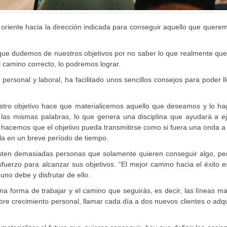
riente hacia la dirección indicada para conseguir aquello que quere
s que dudemos de nuestros objetivos por no saber lo que realmente q
 camino correcto, lo podremos lograr.
 personal y laboral, ha facilitado unos sencillos consejos para poder l
estro objetivo hace que materialicemos aquello que deseamos y lo h
e las mismas palabras, lo que genera una disciplina que ayudará a e
lo hacemos que el objetivo pueda transmitirse como si fuera una onda a
a en un breve período de tiempo.
isten demasiadas personas que solamente quieren conseguir algo, pe
uerzo para alcanzar sus objetivos. “El mejor camino hacia el éxito e
no debe y disfrutar de ello.
una forma de trabajar y el camino que seguirás, es decir, las líneas m
bre crecimiento personal, llamar cada día a dos nuevos clientes o adqu