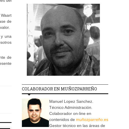
nes del
 Waart
ase de
valor.
 y una
osotros
ente de
resente
COLABORADOR EN MUÑOZPARREÑO
Manuel Lopez Sanchez.
Técnico Administración.
Colaborador on-line en
contenidos de
muñozparreño.es
Gestor técnico en las áreas de