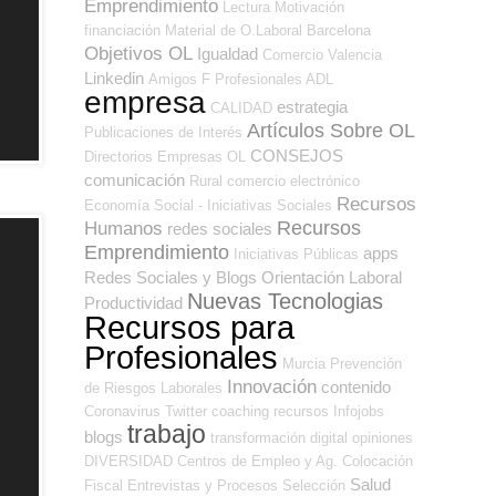
Emprendimiento
Lectura
Motivación
financiación
Material de O.Laboral
Barcelona
Objetivos OL
Igualdad
Comercio
Valencia
Linkedin
Amigos
F Profesionales ADL
empresa
estrategia
CALIDAD
Artículos Sobre OL
Publicaciones de Interés
CONSEJOS
Directorios Empresas OL
comunicación
Rural
comercio electrónico
Recursos
Economía Social - Iniciativas Sociales
Recursos
Humanos
redes sociales
Emprendimiento
apps
Iniciativas Públicas
Redes Sociales y Blogs Orientación Laboral
Nuevas Tecnologias
Productividad
Recursos para
Profesionales
Murcia
Prevención
Innovación
contenido
de Riesgos Laborales
Coronavirus
Twitter
coaching
recursos
Infojobs
trabajo
blogs
transformación digital
opiniones
DIVERSIDAD
Centros de Empleo y Ag. Colocación
Salud
Fiscal
Entrevistas y Procesos Selección