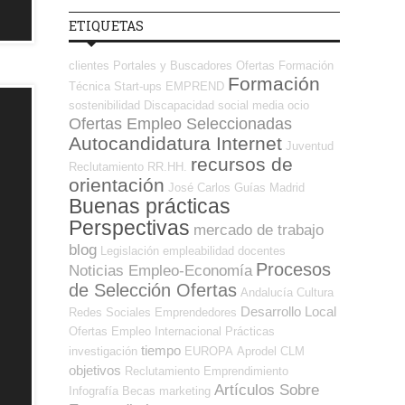
ETIQUETAS
clientes
Portales y Buscadores Ofertas
Formación
Formación
Técnica
Start-ups
EMPREND
sostenibilidad
Discapacidad
social media
ocio
Ofertas Empleo Seleccionadas
Autocandidatura Internet
Juventud
recursos de
Reclutamiento RR.HH.
orientación
José Carlos
Guías
Madrid
Buenas prácticas
Perspectivas
mercado de trabajo
blog
Legislación
empleabilidad
docentes
Procesos
Noticias Empleo-Economía
de Selección Ofertas
Andalucía
Cultura
Desarrollo Local
Redes Sociales Emprendedores
Ofertas Empleo Internacional
Prácticas
tiempo
investigación
EUROPA
Aprodel CLM
objetivos
Reclutamiento
Emprendimiento
Artículos Sobre
Infografía
Becas
marketing