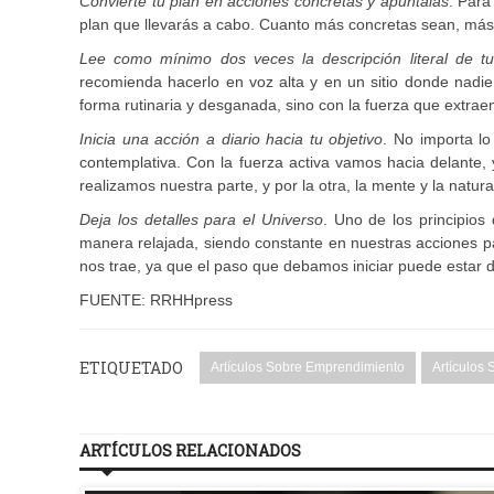
Convierte tu plan en acciones concretas y apúntalas
. Para
plan que llevarás a cabo. Cuanto más concretas sean, má
Lee como mínimo dos veces la descripción literal de tu
recomienda hacerlo en voz alta y en un sitio donde nadi
forma rutinaria y desganada, sino con la fuerza que extraem
Inicia una acción a diario hacia tu objetivo
. No importa l
contemplativa. Con la fuerza activa vamos hacia delante, 
realizamos nuestra parte, y por la otra, la mente y la natu
Deja los detalles para el Universo
. Uno de los principios
manera relajada, siendo constante en nuestras acciones pa
nos trae, ya que el paso que debamos iniciar puede estar d
FUENTE: RRHHpress
ETIQUETADO
Artículos Sobre Emprendimiento
Artículos
ARTÍCULOS RELACIONADOS