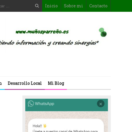
Inicio
Sobre mi
Contacto
n
Desarrollo Local
Mi Blog