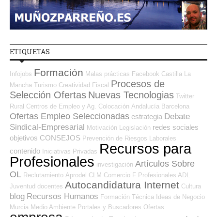
ETIQUETAS
Formación
Infojobs
Malas prácticas
Facebook
Castilla La
Procesos de
Mancha
Turismo
Creatividad
Fiscal
Selección Ofertas
Nuevas Tecnologias
Twitter
Rural
Centros de Empleo y Ag. Colocación
Andalucía
Barcelona
Ofertas Empleo Seleccionadas
Debate
estrategia
Sindical-Empresarial
redes sociales
Motivación
Legislación
objetivos
CONSEJOS
Prevención de Riesgos Laborales
Recursos para
contenido
Iniciativas Privadas
Profesionales
Artículos Sobre
investigación
OL
Reclutamiento
Aprodel CLM
Comercio
F Profesionales ADL
Autocandidatura Internet
Juventud
docentes
Cultura
blog
Recursos Humanos
Formación Técnica
Ideas de Negocio
Murcia
Medio Ambiente
Portales y Buscadores Ofertas