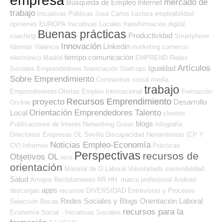
empresa
mercado de
Búsqueda de Empleo Internet
trabajo
Iniciativas Públicas
José Carlos
Lectura
empleabilidad
opiniones
EUROPA
Iniciativas Locales
transformación digital
Buenas prácticas
Productividad
coaching
Smartphone
Innovación
Linkedin
Idiomas
Valencia
marketing
comercio
tiempo
comunicación
electrónico
Madrid
EMPREND
Redes
Artículos
Igualdad
Sociales Emprendedores
financiación
Start-ups
Sobre Emprendimiento
Coronavirus
social media
trabajo
Emprendimiento
Ofertas Empleo Internacional
Formación
Recursos Emprendimiento
proyecto
Desarrollo
On-line
Orientación Emprendedores
Talento
Local
clientes
blogs
Publicaciones de Interés
Networking
Guías
Infografía
Directorios Empresas OL
Sevilla
Discapacidad
Herramientas (CP Y
Noticias Empleo-Economía
CV)
Informes
Prácticas
Perspectivas
recursos de
Objetivos OL
ocio
orientación
Material de O.Laboral
Voluntariado
sostenibilidad
Salud
Amigos
Reclutamiento RR.HH.
marca profesional
Android
apps
descargas
recursos
DIVERSIDAD
Entrevistas y Procesos
Redes Sociales y Blogs Orientación Laboral
Selección
Becas
recursos para la
Economía Social - Iniciativas Sociales