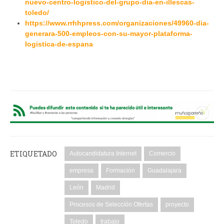
nuevo-centro-logistico-del-grupo-dia-en-illescas-
toledo/
https://www.rrhhpress.com/organizaciones/49960-dia-
generara-500-empleos-con-su-mayor-plataforma-
logistica-de-espana
ETIQUETADO
Autocandidatura Internet
Comercio
empresa
Formación
Guadalajara
León
Madrid
Procesos de Selección Ofertas
proyecto
Toledo
trabajo