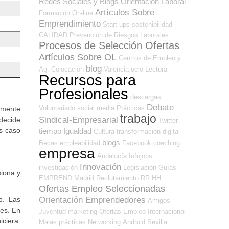
Redes Sociales y Blogs Orientación Laboral
Artículos Sobre
Formación On-line
Emprendimiento
Start-ups
sostenibilidad
CALIDAD
Prevención de Riesgos Laborales
Procesos de Selección Ofertas
Artículos Sobre OL
Centros de Empleo y
blog
Ag. Colocación
Valencia
ocio
Lectura
Recursos para
Profesionales
descargas
Debate
Voluntariado
social media
Prácticas
amente
trabajo
Sindical-Empresarial
 decide
Twitter
os caso
tiempo
Igualdad
Cultura
transformación digital
blogs
Becas
empleabilidad
Facebook
coaching
empresa
Andalucía
Infojobs
Innovación
investigación
Legislación
Guías
siona y
EMPREND
Madrid
Reclutamiento RR.HH.
Ofertas Empleo Seleccionadas
Orientación Emprendedores
o. Las
Amigos
des. En
Juventud
marketing
Ofertas Empleo Internacional
iciera.
Malas prácticas
Networking
Android
Sevilla