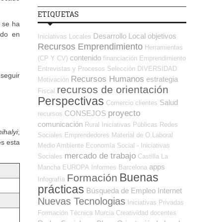
ETIQUETAS
a
se ha
ido en
Desarrollo Local
objetivos
Iniciativas Locales
Recursos Emprendimiento
Herramientas
contenido
(CP Y CV)
financiación
Emprendimiento
Entrevistas y Procesos Selección
DIVERSIDAD
nseguir
Recursos Humanos
estrategia
Motivación
recursos de orientación
Fiscal
Perspectivas
Salud
Comercio
clientes
proyecto
CONSEJOS
recursos
comunicación
Rural
Iniciativas Públicas
Redes
ihalyi
;
Sociales Emprendedores
Material de O.Laboral
es esta
Medio Ambiente
Economía Social - Iniciativas
mercado de trabajo
Sociales
Castilla La
apps
Mancha
EUROPA
Informes
Barcelona
Buenas
Formación
Infografía
prácticas
Búsqueda de Empleo Internet
Nuevas Tecnologias
Iniciativas Privadas
Formación Técnica
Murcia
Creatividad
docentes