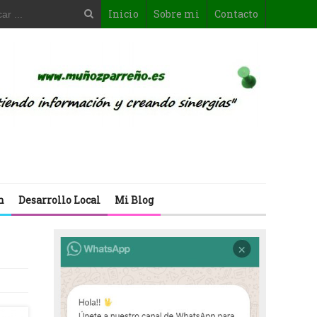
Inicio
Sobre mi
Contacto
n
Desarrollo Local
Mi Blog