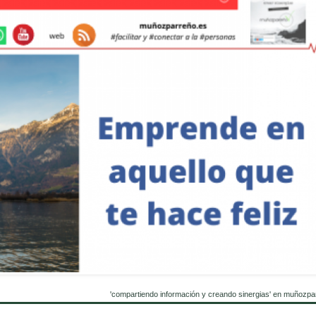
'compartiendo información y creando sinergias' en muñozpa