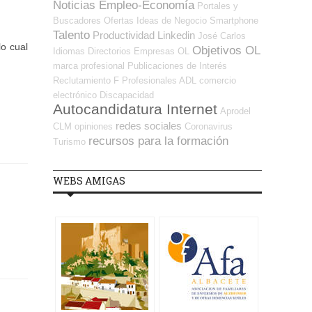
Noticias Empleo-Economía
Portales y
Buscadores Ofertas
Ideas de Negocio
Smartphone
Talento
Productividad
Linkedin
José Carlos
lo cual
Objetivos OL
Idiomas
Directorios Empresas OL
marca profesional
Publicaciones de Interés
Reclutamiento
F Profesionales ADL
comercio
electrónico
Discapacidad
Autocandidatura Internet
Aprodel
redes sociales
CLM
opiniones
Coronavirus
recursos para la formación
Turismo
WEBS AMIGAS