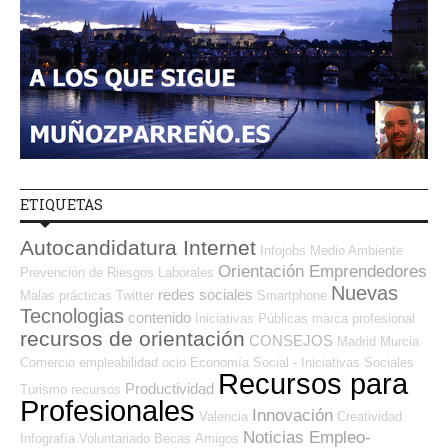
ETIQUETAS
Autocandidatura Internet
Infojobs
Medio Ambiente
Orientación Emprendedores
Prevención de Riesgos Laborales
Nuevas
redes sociales
Malas prácticas
Twitter
Smartphone
Tecnologias
contenido
Iniciativas Públicas
marca profesional
recursos de orientación
CONSEJOS
Madrid
Murcia
Comercio
empleabilidad
ocio
Economía Social - Iniciativas Sociales
Recursos para
Productividad
Turismo
recursos
Profesionales
Innovación
Valencia
Creatividad
Noticias Empleo-
Infografía
Voluntariado
Becas
Amigos