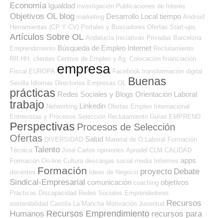
Economía
Igualdad
investigación
Publicaciones de Interés
Objetivos OL
blog
Desarrollo Local
tiempo
marketing
Android
Herramientas (CP Y CV)
Portales y Buscadores Ofertas
Start-ups
Artículos Sobre OL
Andalucía
Iniciativas Privadas
Barcelona
Búsqueda de Empleo Internet
Emprendimiento
Reclutamiento
RR.HH.
clientes
Centros de Empleo y Ag. Colocación
financiación
empresa
Fiscal
EUROPA
Facebook
transformación digital
Buenas
Sevilla
Idiomas
Directorios Empresas OL
prácticas
Redes Sociales y Blogs Orientación Laboral
trabajo
Linkedin
Networking
Ofertas Empleo Internacional
Entrevistas y Procesos Selección
Reclutamiento
Guías
EMPREND
Perspectivas
Procesos de Selección
Ofertas
Salud
DIVERSIDAD
Material de O.Laboral
Formación
Talento
Técnica
José Carlos
opiniones
Aprodel CLM
CALIDAD
apps
Formación On-line
Cultura
descargas
social media
Informes
Formación
proyecto
Debate
docentes
Ideas de Negocio
Sindical-Empresarial
comunicación
objetivos
coaching
Prácticas
Discapacidad
Redes Sociales Emprendedores
Recursos
sostenibilidad
Castilla La Mancha
Motivación
Juventud
Recursos Emprendimiento
Humanos
recursos para