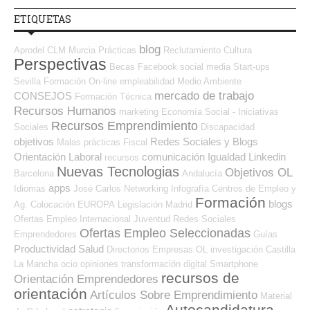
ETIQUETAS
blog
Aprodel CLM
Murcia
Prácticas
Reclutamiento
Cultura
Perspectivas
Becas
Facebook
social media
Start-ups
Sevilla
Formación On-line
empleabilidad
Medio Ambiente
mercado de trabajo
CONSEJOS
Formación Técnica
Recursos Humanos
marketing
Economía Social - Iniciativas
Recursos Emprendimiento
Sociales
Discapacidad
objetivos
Redes Sociales y Blogs
Malas prácticas
Fiscal
Orientación Laboral
comunicación
Igualdad
Linkedin
recursos
Nuevas Tecnologias
Objetivos OL
Barcelona
Andalucía
apps
Idiomas
José Carlos
Networking
Infografía
Centros de Empleo y
Formación
blogs
Ag. Colocación
EUROPA
Legislación
Madrid
Ofertas Empleo Internacional
Juventud
Redes Sociales
Ofertas Empleo Seleccionadas
Emprendedores
Guías
Productividad
Salud
Directorios Empresas OL
investigación
Castilla
La Mancha
ocio
opiniones
transformación digital
Smartphone
recursos de
Orientación Emprendedores
orientación
Artículos Sobre Emprendimiento
Material