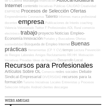
Autocandidatura
estrategia
de O.Laboral
financiación
Internet
contenido
Iniciativas Públicas
CALIDAD
Creatividad
Procesos de Selección Ofertas
EMPREND
Talento
Emprendimiento
Coronavirus
Informes
marca profesional
empresa
docentes
Publicaciones de Interés
coaching
Valencia
Voluntariado
Twitter
F Profesionales ADL
Rural
comercio
trabajo
proyecto
Noticias Empleo-
electrónico
Economía
Innovación
Portales y Buscadores Ofertas
Buenas
Búsqueda de Empleo Internet
sostenibilidad
prácticas
tiempo
Herramientas (CP Y CV)
Lectura
Prevención
de Riesgos Laborales
Amigos
Reclutamiento RR.HH.
Motivación
Desarrollo Local
Iniciativas Privadas
Ideas de Negocio
Recursos para Profesionales
Artículos Sobre OL
Debate
redes sociales
Comercio
Sindical-Empresarial
recursos para la
DIVERSIDAD
formación
Turismo
Iniciativas Locales
Entrevistas y Procesos
Selección
Infojobs
Android
clientes
descargas
WEBS AMIGAS