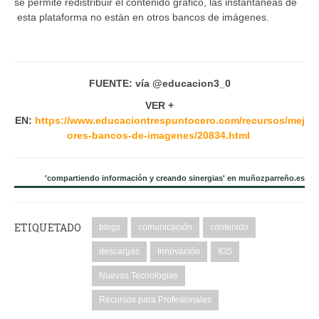
se permite redistribuir el contenido gráfico, las instantáneas de
esta plataforma no están en otros bancos de imágenes.
FUENTE: vía @educacion3_0
VER +
EN:
https://www.educaciontrespuntocero.com/recursos/mej
ores-bancos-de-imagenes/20834.html
'compartiendo información y creando sinergias' en muñozparreño.es
ETIQUETADO
blogs
comunicación
contenido
descargas
Innovación
IOS
Nuevas Tecnologias
Recursos para Profesionales