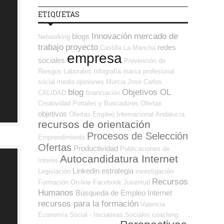
ETIQUETAS
Innovación
mercado de
blogs
Networking
trabajo
proyecto
redes
Castilla La Mancha
empresa
sociales
Prevención de
Riesgos Laborales
Infografía
marca profesional
social media
opiniones
Murcia
José Carlos
blog
Objetivos OL
CALIDAD
financiación
Creatividad
Portales y Buscadores Ofertas
objetivos
Ofertas Empleo Internacional
Andalucía
recursos de orientación
Procesos de Selección
Emprendimiento
Ofertas
Productividad
Publicaciones de
Autocandidatura Internet
Interés
Linkedin
estrategia
Legislación
investigación
Recursos
Formación On-line
Facebook
Juventud
Humanos
Búsqueda de Empleo Internet
recursos para la formación
Valencia
Economía Social - Iniciativas Sociales
coaching