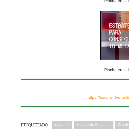
Pincha en la 
Pincha en la 
https://secure.rtve.e
ETIQUETADO
coaching
Material de O.Laboral
Objeti