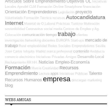
Artículos Sobre Emprendimiento
Objetivos OL
Iniciativas
Locales
Aprodel CLM
Formación On-line
Smartphone
financiación
Orientación Emprendedores
proyecto
Legislación
Autocandidatura
Voluntariado
Formación Técnica
recursos
Internet
Material de O.Laboral
Prácticas
Turismo
Motivación
sostenibilidad
Coronavirus
social media
Centros de Empleo y Ag.
trabajo
comunicación
tiempo
Colocación
clientes
mercado de
investigación
Networking
docentes
EUROPA
Start-ups
trabajo
Rural
empleabilidad
Redes Sociales Emprendedores
Sevilla
contenido
José Carlos
Infojobs
Madrid
marca profesional
Andalucía
Desarrollo Local
comercio electrónico
Iniciativas Privadas
Amigos
Noticias Empleo-Economía
Reclutamiento RR.HH.
Formación
Recursos
Murcia
Creatividad
Emprendimiento
Talento
apps
Lectura
Iniciativas Públicas
empresa
Recursos Humanos
descargas
marketing
blog
WEBS AMIGAS