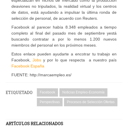
especializan
en nichos de mercado
como la producción
de
aviones no tripulados
,
la realidad virtual y
los centros
de datos
,
está ayudando a
impulsar
la última ronda de
selección de personal,
de acuerdo con Reuters
.
Facebook
al parecer había
8.348
empleados a tiempo
completo
al final del
pasado mes de septiembre
y
está
buscando contratar a
por lo menos
1.200
nuevos
miembros del personal
en los próximos meses
.
Estos enlace pueden ayudarte a encotrar tu trabajo en
Facebook,
Jobs
y por lo que respecta a nuestro país
Facebook España
FUENTE: http://marcaempleo.es/
ETIQUETADO
Facebook
Noticias Empleo-Economía
Perspectivas
Procesos de Selección Ofertas
ARTÍCULOS RELACIONADOS