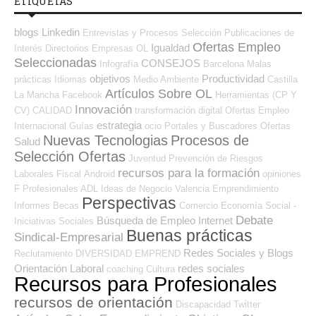
ETIQUETAS
blogs
Linkedin
Entrevistas y Procesos Selección
Publicaciones de
Ofertas Empleo
Igualdad
Interés
Directorios Empresas OL
Seleccionadas
CONSEJOS
Infografía
Barcelona
Malas
objetivos
Productividad
prácticas
Idiomas
Medio Ambiente
Castilla
Artículos Sobre OL
La Mancha
Facebook
Herramientas (CP Y
Innovación
CV)
CALIDAD
transformación digital
Ofertas Empleo
estrategia
Internacional
Guías
ocio
Portales y Buscadores Ofertas
Nuevas Tecnologias
Procesos de
Salud
Selección Ofertas
Juventud
Prevención de Riesgos
recursos para la formación
Laborales
Fiscal
Android
opiniones
F Profesionales ADL
Ideas de Negocio
Valencia
Emprendimiento
Perspectivas
Informes
Becas
Comercio
Economía Social -
Debate
Búsqueda de Empleo Internet
Iniciativas Sociales
Buenas prácticas
Sindical-Empresarial
Redes Sociales y Blogs
Reclutamiento
DIVERSIDAD
EMPREND
Orientación Laboral
redes sociales
coaching
Cultura
Recursos para Profesionales
recursos de orientación
Discapacidad
Twitter