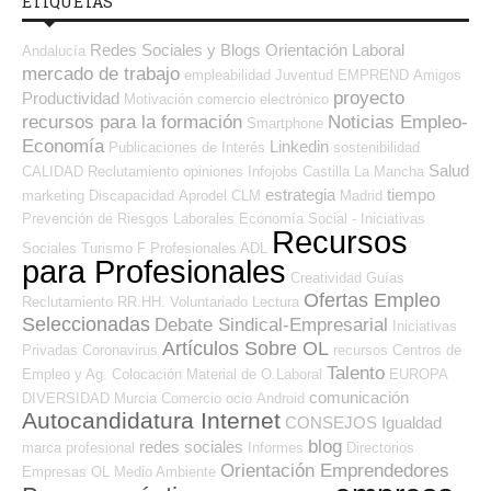
ETIQUETAS
Redes Sociales y Blogs Orientación Laboral
Andalucía
mercado de trabajo
empleabilidad
Juventud
EMPREND
Amigos
proyecto
Productividad
Motivación
comercio electrónico
recursos para la formación
Noticias Empleo-
Smartphone
Economía
Linkedin
Publicaciones de Interés
sostenibilidad
Salud
CALIDAD
Reclutamiento
opiniones
Infojobs
Castilla La Mancha
estrategia
tiempo
marketing
Discapacidad
Aprodel CLM
Madrid
Prevención de Riesgos Laborales
Economía Social - Iniciativas
Recursos
Sociales
Turismo
F Profesionales ADL
para Profesionales
Creatividad
Guías
Ofertas Empleo
Reclutamiento RR.HH.
Voluntariado
Lectura
Seleccionadas
Debate Sindical-Empresarial
Iniciativas
Artículos Sobre OL
Privadas
Coronavirus
recursos
Centros de
Talento
Empleo y Ag. Colocación
Material de O.Laboral
EUROPA
comunicación
DIVERSIDAD
Murcia
Comercio
ocio
Android
Autocandidatura Internet
CONSEJOS
Igualdad
blog
redes sociales
marca profesional
Informes
Directorios
Orientación Emprendedores
Empresas OL
Medio Ambiente