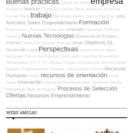
empresa
Buenas prácticas
Cultura
docentes
objetivos
Infografía
Formación On-line
Malas prácticas
Iniciativas
trabajo
apps
Locales
Rural
Barcelona
clientes
Sevilla
Prácticas
Formación
Artículos Sobre Emprendimiento
contenido
Entrevistas y Procesos Selección
Iniciativas Públicas
Nuevas Tecnologias
Búsqueda de Empleo
Valencia
Objetivos OL
Internet
blogs
Formación Técnica
Start-ups
Perspectivas
Desarrollo Local
transformación digital
descargas
Fiscal
investigación
José Carlos
coaching
financiación
Herramientas (CP Y CV)
Ofertas Empleo Internacional
Idiomas
Redes
Recursos
Sociales Emprendedores
Portales y Buscadores Ofertas
recursos de orientación
Humanos
Twitter
social
Innovación
media
Legislación
Emprendimiento
Facebook
Becas
Procesos de Selección
Networking
Ideas de Negocio
Ofertas
Recursos Emprendimiento
WEBS AMIGAS