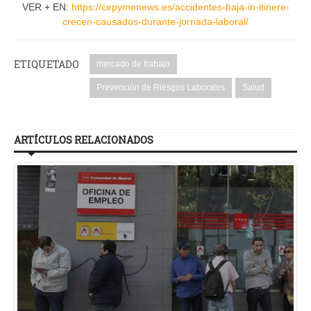
VER + EN:
https://cepymenews.es/accidentes-baja-in-itinere-
crecen-causados-durante-jornada-laboral/
ETIQUETADO
mercado de trabajo
Prevención de Riesgos Laborales
Salud
ARTÍCULOS RELACIONADOS