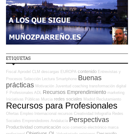
ETIQUETAS
contenido
Fiscal
Aprodel CLM
descargas
EUROPA
Entrevistas y
Buenas
Procesos Selección
Lectura
Smartphone
prácticas
Motivación
Juventud
coaching
transformación digital
Recursos Emprendimiento
F Profesionales ADL
marketing
redes sociales
Iniciativas Públicas
Murcia
Madrid
Reclutamiento
Recursos para Profesionales
Ofertas Empleo Internacional
recursos
Creatividad
Infografía
Redes
Perspectivas
Sociales Emprendedores
Andalucía
Productividad
comunicación
ocio
comercio electrónico
marca
Objetivos OL
Desarrollo
profesional
Voluntariado
opiniones