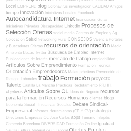
blog
Local
EMPREND
Coronavirus
investigación
CALIDAD
Amigos
Innovación
tiempo
Iniciativas Locales
Facebook
Autocandidatura Internet
financiación
Guías
Procesos de
Linkedin
Iniciativas Privadas
Discapacidad
Selección Ofertas
social media
Centros de Empleo y Ag.
Salud
CONSEJOS
Colocación
Networking
Rural
Valencia
Portales
recursos de orientación
y Buscadores Ofertas
Medio
Búsqueda de Empleo Internet
Ambiente
Becas
Twitter
mercado de trabajo
Publicaciones de Interés
empleabilidad
Artículos Sobre Emprendimiento
Formación Técnica
Orientación Emprendedores
Malas prácticas
Prevención de
trabajo
Formación
proyecto
Riesgos Laborales
Talento
Castilla La Mancha
Prácticas
Reclutamiento RR.HH.
Artículos Sobre OL
recursos
objetivos
Ideas de Negocio
para la formación
Recursos Humanos
blogs
clientes
Debate Sindical-
Economía Social - Iniciativas Sociales
Empresarial
estrategia
Informes
Herramientas (CP Y CV)
apps
Directorios Empresas OL
José Carlos
Turismo
Infojobs
Igualdad
Comercio
Barcelona
DIVERSIDAD
Formación On-line
Ofertas Empleo
Sevilla
Cultura
Material de O.Laboral