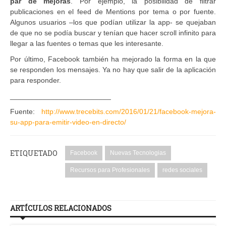
par de mejoras
. Por ejemplo, la posibilidad de filtrar
publicaciones en el feed de Mentions por tema o por fuente.
Algunos usuarios –los que podían utilizar la app- se quejaban
de que no se podía buscar y tenían que hacer scroll infinito para
llegar a las fuentes o temas que les interesante.
Por último, Facebook también ha mejorado la forma en la que
se responden los mensajes. Ya no hay que salir de la aplicación
para responder.
_________________________
Fuente:
http://www.trecebits.com/2016/01/21/facebook-mejora-
su-app-para-emitir-video-en-directo/
ETIQUETADO
Facebook
Nuevas Tecnologias
Recursos para Profesionales
redes sociales
ARTÍCULOS RELACIONADOS