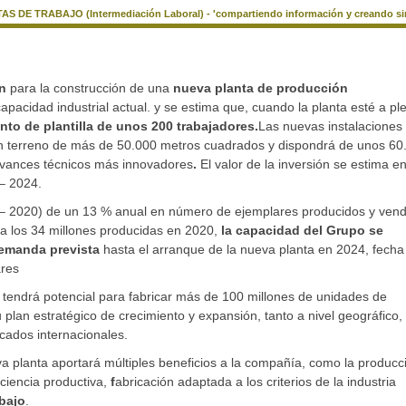
AS DE TRABAJO (Intermediación Laboral) - 'compartiendo información y creando si
n
para la construcción de una
nueva planta de producción
pacidad industrial actual. y se estima que, cuando la planta esté a pl
nto de plantilla de unos 200 trabajadores.
Las nuevas instalaciones
 un terreno de más de 50.000 metros cuadrados y dispondrá de unos 60
 avances técnicos más innovadores
.
El valor de la inversión se estima e
 – 2024.
 – 2020) de un 13 % anual en número de ejemplares producidos y vend
a los 34 millones producidas en 2020,
la capacidad del Grupo se
demanda prevista
hasta el arranque de la nueva planta en 2024, fecha
ares
 tendrá potencial para fabricar más de 100 millones de unidades de
lan estratégico de crecimiento y expansión, tanto a nivel geográfico,
cados internacionales.
a planta aportará múltiples beneficios a la compañía, como la producc
ciencia productiva,
f
abricación adaptada a los criterios de la industria
bajo
.