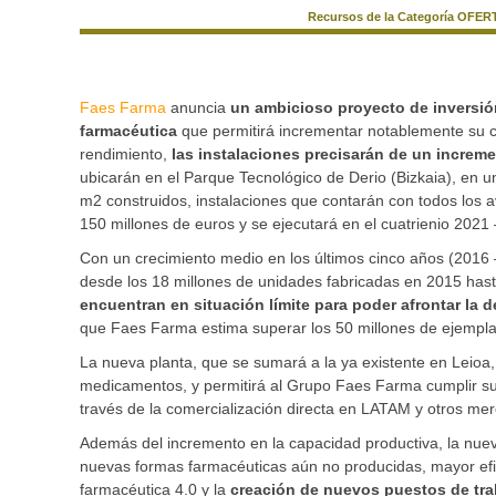
Recursos de la Categoría OFERT
Faes Farma
anuncia
un ambicioso proyecto de inversió
farmacéutica
que permitirá incrementar notablemente su ca
rendimiento,
las instalaciones precisarán de un increme
ubicarán en el Parque Tecnológico de Derio (Bizkaia), en
m2 construidos, instalaciones que contarán con todos los
150 millones de euros y se ejecutará en el cuatrienio 2021
Con un crecimiento medio en los últimos cinco años (2016
desde los 18 millones de unidades fabricadas en 2015 hast
encuentran en situación límite para poder afrontar la 
que Faes Farma estima superar los 50 millones de ejempl
La nueva planta, que se sumará a la ya existente en Leioa,
medicamentos, y permitirá al Grupo Faes Farma cumplir su p
través de la comercialización directa en LATAM y otros mer
Además del incremento en la capacidad productiva, la nuev
nuevas formas farmacéuticas aún no producidas, mayor efi
farmacéutica 4.0 y la
creación de nuevos puestos de tra