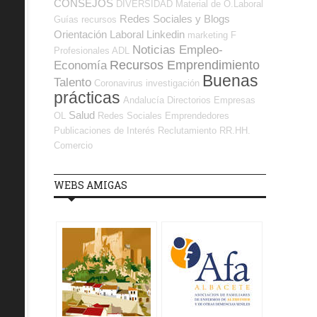
CONSEJOS
DIVERSIDAD
Material de O.Laboral
Redes Sociales y Blogs
Guías
recursos
Orientación Laboral
Linkedin
marketing
F
Noticias Empleo-
Profesionales ADL
Recursos Emprendimiento
Economía
Buenas
Talento
Coronavirus
investigación
prácticas
Andalucía
Directorios Empresas
Salud
OL
Redes Sociales Emprendedores
Publicaciones de Interés
Reclutamiento RR.HH.
Comercio
WEBS AMIGAS