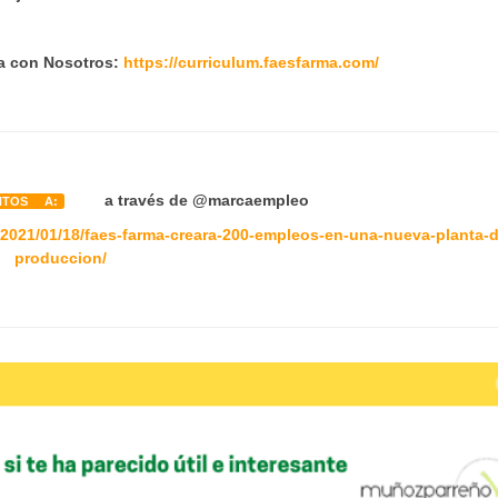
ja con Nosotros:
https://curriculum.faesfarma.com/
a través de
@marcaempleo
NTOS A:
/2021/01/18/faes-farma-creara-200-empleos-en-una-nueva-planta-d
produccion/