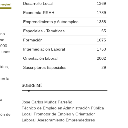
Desarrollo Local
1369
nergias'
Economía-RRHH
1789
Emprendimiento y Autoempleo
1388
Especiales - Temáticas
65
eno
 se
Formación
1075
.000
Intermediación Laboral
1750
n unos
Orientación laboral
2002
idos,
Suscriptores Especiales
29
 en la
SOBRE MÍ
 a
Jose Carlos Muñoz Parreño
Técnico de Empleo en Administración Pública
Local. Promotor de Empleo y Orientador
ión de
Laboral. Asesoramiento Emprendedores