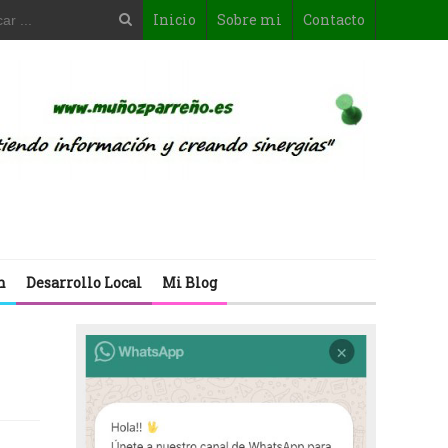
Inicio
Sobre mi
Contacto
n
Desarrollo Local
Mi Blog