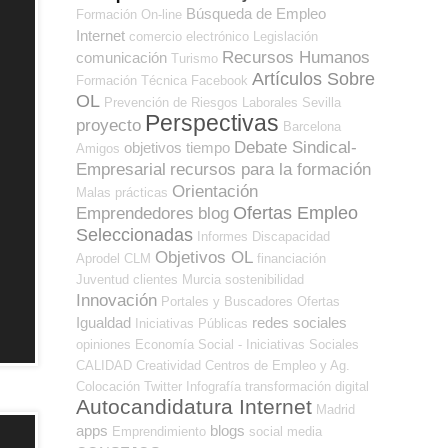
Búsqueda de Empleo
Formación On-line
Internet
comercio electrónico
Legislación
Recursos Humanos
comunicación
Turismo
Artículos Sobre
Formación Técnica
Facebook
OL
Prevención de Riesgos Laborales
Sevilla
Perspectivas
proyecto
Barcelona
Debate Sindical-
objetivos
tiempo
Amigos
Empresarial
recursos para la formación
Orientación
Malas prácticas
Ofertas Empleo
Emprendedores
blog
Seleccionadas
Informes
Discapacidad
Objetivos OL
Aprodel CLM
financiación
Juventud
clientes
Murcia
sostenibilidad
Innovación
Portales y Buscadores Ofertas
Igualdad
redes sociales
Iniciativas Públicas
opiniones
Economía Social - Iniciativas Sociales
CALIDAD
Creatividad
Centros de Empleo y Ag.
Colocación
Twitter
Infografía
transformación digital
Autocandidatura Internet
Madrid
apps
blogs
Emprendimiento
social media