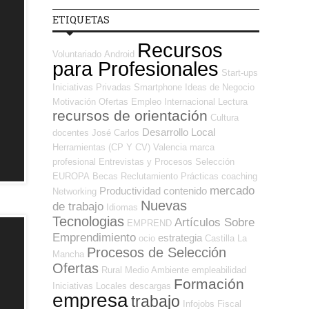
ETIQUETAS
Recursos
Voluntariado
Android
para Profesionales
Start-ups
Iniciativas Privadas
Smartphone
Ideas de Negocio
Motivación
Ofertas Empleo Internacional
Lectura
recursos de orientación
Cultura
Desarrollo Local
docentes
José Carlos
Herramientas (CP Y CV)
Valencia
marca
profesional
Entrevistas y Procesos Selección
EUROPA
Becas
Reclutamiento
Prácticas
coaching
mercado
Productividad
contenido
Networking
Nuevas
de trabajo
Idiomas
Tecnologias
Artículos Sobre
EMPREND
Emprendimiento
estrategia
ocio
Castilla La
Procesos de Selección
Mancha
Ofertas
Rural
Medio Ambiente
empleabilidad
Formación
Iniciativas Locales
descargas
empresa
trabajo
Infojobs
Fiscal