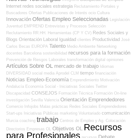
Internet
redes sociales
estrategia
Reclutamiento
Portales y
Buscadores Ofertas
Publicaciones de Interés
ocio
Cultura
Ofertas Empleo Seleccionadas
Innovación
Legislación
Juventud
EMPREND
Entrevistas y Procesos Selección
Redes Sociales y
Reclutamiento RR.HH.
Herramientas (CP Y CV)
Blogs Orientación Laboral
Igualdad
Productividad
clientes
José
Talento
Carlos
Becas
EUROPA
Medio Ambiente
Networking
recursos para la formación
docentes
Barcelona
sostenibilidad
Prevención de Riesgos Laborales
transformación digital
opiniones
Artículos Sobre OL
mercado de trabajo
Idiomas
tiempo
DIVERSIDAD
social media
Aprodel CLM
financiación
Noticias Empleo-Economía
Emprendimiento
Motivación
Andalucía
Economía Social - Iniciativas Sociales
Twitter
CONSEJOS
Discapacidad
Formación Técnica
Formación On-line
Orientación Emprendedores
investigación
Sevilla
Valencia
Comercio
Infojobs
Malas prácticas
Redes Sociales Emprendedores
comunicación
Start-ups
Iniciativas Públicas
marketing
Voluntariado
trabajo
Murcia
coaching
Centros de Empleo y Ag. Colocación
Recursos
Objetivos OL
Directorios Empresas OL
para Profesionales
Debate
recursos