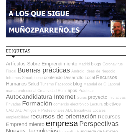
ETIQUETAS
Artículos Sobre Emprendimiento
blogs
Madrid
Coronavirus
Buenas prácticas
Fiscal
Android
Ideas de Negocio
Recursos
contenido
Desarrollo Local
Informes
Smartphone
Humanos
blog
Salud
Turismo
Facebook
Material de O.Laboral
apps
marca profesional
Creatividad
Rural
Prácticas
Autocandidatura Internet
proyecto
Guías
Iniciativas
Formación
objetivos
Privadas
comercio electrónico
Lectura
CALIDAD
Amigos
F Profesionales ADL
Iniciativas Locales
recursos de orientación
Recursos
empleabilidad
empresa
Perspectivas
Emprendimiento
Nuevas Tecnologias
Búsqueda de Empleo
Infografía