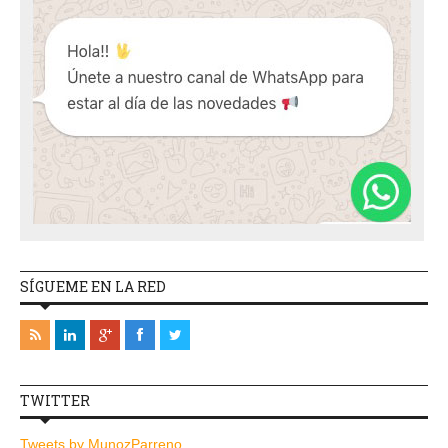
SÍGUEME EN LA RED
TWITTER
Tweets by MunozParreno