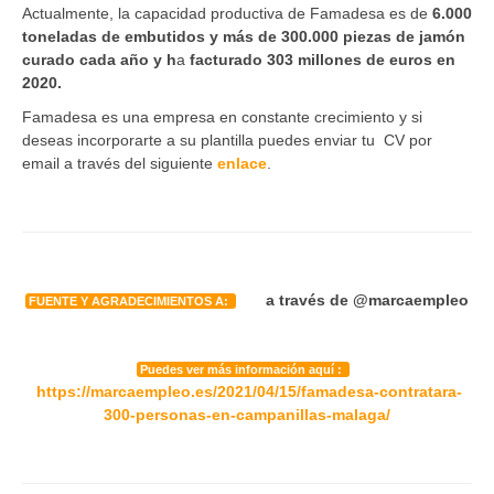
Actualmente, la capacidad productiva de Famadesa es de
6.000
toneladas de embutidos y más de 300.000 piezas de jamón
curado cada año y h
a
facturado 303 millones de euros en
2020.
Famadesa es una empresa en constante crecimiento y si
deseas incorporarte a su plantilla puedes enviar tu CV por
email a través del siguiente
enlace
.
a través de @marcaempleo
FUENTE Y AGRADECIMIENTOS A:
Puedes ver más información aquí :
https://marcaempleo.es/2021/04/15/famadesa-contratara-
300-personas-en-campanillas-malaga/