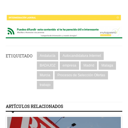
ETIQUETADO
Andalucía
Autocandidatura Internet
BADAJOZ
empresa
Madrid
Malaga
Murcia
Procesos de Selección Ofertas
trabajo
ARTÍCULOS RELACIONADOS