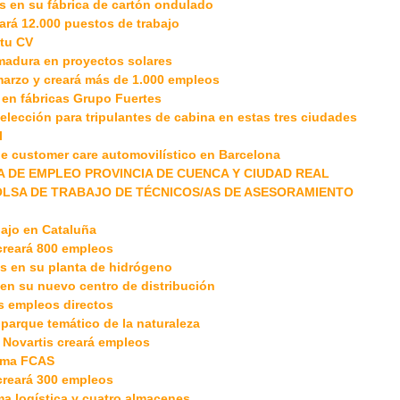
s en su fábrica de cartón ondulado
eará 12.000 puestos de trabajo
 tu CV
emadura en proyectos solares
marzo y creará más de 1.000 empleos
 en fábricas Grupo Fuertes
lección para tripulantes de cabina en estas tres ciudades
l
de customer care automovilístico en Barcelona
A DE EMPLEO PROVINCIA DE CUENCA Y CIUDAD REAL
OLSA DE TRABAJO DE TÉCNICOS/AS DE ASESORAMIENTO
ajo en Cataluña
 creará 800 empleos
s en su planta de hidrógeno
 en su nuevo centro de distribución
s empleos directos
parque temático de la naturaleza
 Novartis creará empleos
rama FCAS
creará 300 empleos
ma logística y cuatro almacenes