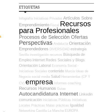
ETIQUETAS
Artículos Sobre
Infografía
Iniciativas Privadas
Recursos
Emprendimiento
Fiscal
para Profesionales
Procesos de Selección Ofertas
s
Perspectivas
Orientación
Andalucía
Emprendedores
estrategia
DIVERSIDAD
Búsqueda de
Sevilla
investigación
recursos
Empleo Internet
Redes Sociales y Blogs
Orientación Laboral
Economía Social -
contenido
Iniciativas Sociales
Murcia
Ideas de
Salud
Negocio
social media
Herramientas (CP Y
empresa
CV)
Informes
coaching
Recursos Humanos
Guías
Autocandidatura Internet
Linkedin
comunicación
Iniciativas Públicas
Iniciativas
Igualdad
Locales
Prácticas
Malas prácticas
Networking
Castilla La Mancha
EUROPA