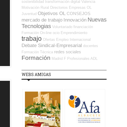
sostenibilidad
transformación digital
Valencia
Motivación
Rural
Directorios Empresas OL
Objetivos OL
CONSEJOS
Juventud
Nuevas
mercado de trabajo
Innovación
Tecnologias
Voluntariado
financiación
Formación On-line
ocio
Emprendimiento
trabajo
Ofertas Empleo Internacional
Debate Sindical-Empresarial
docentes
redes sociales
Formación Técnica
Formación
Madrid
F Profesionales ADL
WEBS AMIGAS