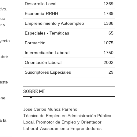
Desarrollo Local
1369
ivo.
Economía-RRHH
1789
que
Emprendimiento y Autoempleo
1388
r y
Especiales - Temáticas
65
yecto
Formación
1075
Intermediación Laboral
1750
abrir
Orientación laboral
2002
Suscriptores Especiales
29
 este
SOBRE MÍ
one
Jose Carlos Muñoz Parreño
Técnico de Empleo en Administración Pública
a la
Local. Promotor de Empleo y Orientador
Laboral. Asesoramiento Emprendedores