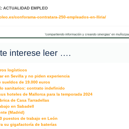
: ACTUALIDAD EMPLEO
leo.es/conforama-contratara-250-empleados-en-lliria/
'compartiendo información y creando sinergias' en muñozpa
te interese leer ….
ros logísticos
r en Sevilla y no piden experiencia
ce sueldos de 19.000 euros
lo sanitarios: contrato indefinido
 sus hoteles de Mallorca para la temporada 2024
ábrica de Casa Tarradellas
abajo en Sabadell
nte (Madrid)
0 puestos de trabajo en León
 su gigafactoría de baterías