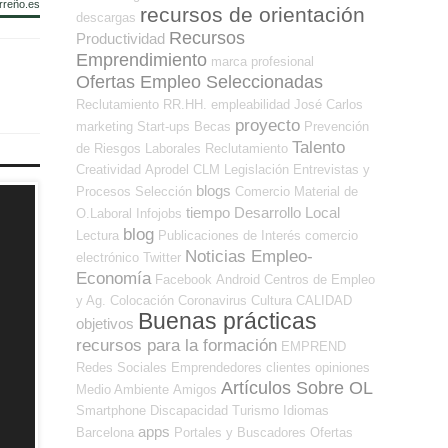
rreño.es
recursos de orientación
descargas
Recursos
Productividad
Emprendimiento
marca profesional
Ofertas Empleo Seleccionadas
Reclutamiento RR.HH.
empleabilidad
José Carlos
proyecto
marketing
Start-ups
Becas
Prevención
Talento
de Riesgos Laborales
Reclutamiento
Creatividad
Aprodel CLM
Legislación
Entrevistas y
blogs
Procesos Selección
Comercio
Material de
tiempo
Desarrollo Local
O.Laboral
Infojobs
blog
Lectura
Publicaciones de Interés
comercio
Noticias Empleo-
electrónico
Twitter
Economía
Facebook
Android
Centros de Empleo
y Ag. Colocación
Coronavirus
Cultura
CALIDAD
Buenas prácticas
objetivos
recursos para la formación
EMPREND
Redes Sociales Emprendedores
clientes
opiniones
Artículos Sobre OL
Medio Ambiente
Amigos
Smartphone
Discapacidad
Turismo
Idiomas
apps
Barcelona
Portales y Buscadores Ofertas