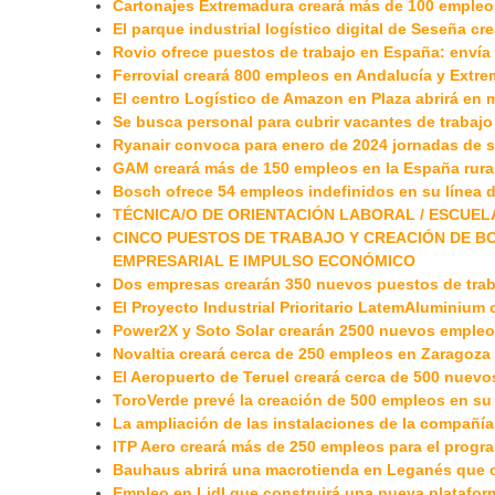
Cartonajes Extremadura creará más de 100 empleo
El parque industrial logístico digital de Seseña cr
Rovio ofrece puestos de trabajo en España: envía
Ferrovial creará 800 empleos en Andalucía y Extr
El centro Logístico de Amazon en Plaza abrirá en 
Se busca personal para cubrir vacantes de trabajo
Ryanair convoca para enero de 2024 jornadas de se
GAM creará más de 150 empleos en la España rura
Bosch ofrece 54 empleos indefinidos en su línea 
TÉCNICA/O DE ORIENTACIÓN LABORAL / ESCUEL
CINCO PUESTOS DE TRABAJO Y CREACIÓN DE B
EMPRESARIAL E IMPULSO ECONÓMICO
Dos empresas crearán 350 nuevos puestos de trab
El Proyecto Industrial Prioritario LatemAluminium
Power2X y Soto Solar crearán 2500 nuevos empleo
Novaltia creará cerca de 250 empleos en Zaragoza
El Aeropuerto de Teruel creará cerca de 500 nuevo
ToroVerde prevé la creación de 500 empleos en su 
La ampliación de las instalaciones de la compañía
ITP Aero creará más de 250 empleos para el prog
Bauhaus abrirá una macrotienda en Leganés que 
Empleo en Lidl que construirá una nueva platafor