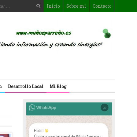
Inicio
Sobre mi
Contacto
n
Desarrollo Local
Mi Blog