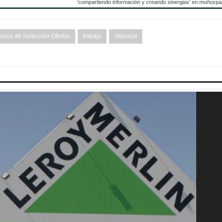
'compartiendo información y creando sinergias' en muñozpa
esos de Selección Ofertas
trabajo
Valencia