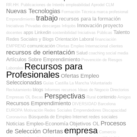
RR.HH.
Publicaciones de Interés
empleabilidad
Aprodel CLM
Nuevas Tecnologias
Formación Técnica
marca profesional
trabajo
recursos para la formación
Emprendimiento
Innovación
proyecto
Iniciativas Privadas
descargas
Infojobs
Talento
apps
Linkedin
docentes
sostenibilidad
Iniciativas Públicas
Redes Sociales y Blogs Orientación Laboral
financiación
comunicación
EMPREND
Ofertas Empleo Internacional
clientes
recursos de orientación
Salud
coaching
social media
Artículos Sobre Emprendimiento
Prevención de Riesgos
Recursos para
Laborales
Profesionales
Ofertas Empleo
Seleccionadas
Guías
Castilla La Mancha
Voluntariado
blogs
Reclutamiento
Informes
recursos
Ideas de Negocio
Directorios
Perspectivas
contenido
Empresas OL
Becas
Rural
Amigos
Recursos Emprendimiento
DIVERSIDAD
Barcelona
EUROPA
Motivación
Redes Sociales Emprendedores
Discapacidad
Búsqueda de Empleo Internet
redes sociales
Coronavirus
Procesos
Noticias Empleo-Economía
Objetivos OL
empresa
de Selección Ofertas
Comercio