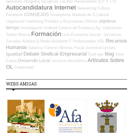
opiniones
Infografía
Iniciativas Locales
Herramientas (CP Y CV)
Autocandidatura Internet
Networking
Cultura
CONSEJOS
Facebook
Smartphone
Material de O.Laboral
objetivos
Legislación
marketing
Portales y Buscadores Ofertas
tiempo
investigación
Android
Centros de Empleo y Ag. Colocación
Formación
Twitter
Murcia
ocio
Economía Social - Iniciativas
Recursos
Sociales
Andalucía
Medio Ambiente
F Profesionales ADL
Humanos
Valencia
Turismo
Idiomas
Fiscal
Juventud
Lectura
Debate Sindical-Empresarial
blog
Igualdad
Start-ups
José
Artículos Sobre
Desarrollo Local
Carlos
comercio electrónico
OL
Creatividad
WEBS AMIGAS