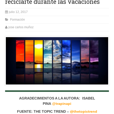
reciclarte durante las vacaciones
julio 12, 2017
Formación
jose carlos muñoz
AGRADECIMIENTOS A LA AUTORA: ISABEL
PINA
@trapinapi
FUENTE: THE TOPIC TREND –
@
thetopictrend