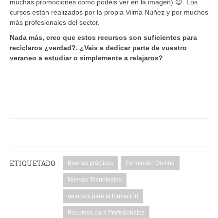
muchas promociones como podéis ver en la imagen) 😉 Los
cursos están realizados por la propia Vilma Núñez y por muchos
más profesionales del sector.
Nada
más, c
reo que estos recursos son suficientes para
reciclaros ¿verdad?
. ¿
Vais
a dedicar parte de vuestro
veraneo a estudiar o simplemente a relajaros?
ETIQUETADO
Buenas prácticas
Formación On-line
Nuevas Tecnologias
recursos para la formación
Recursos para Profesionales