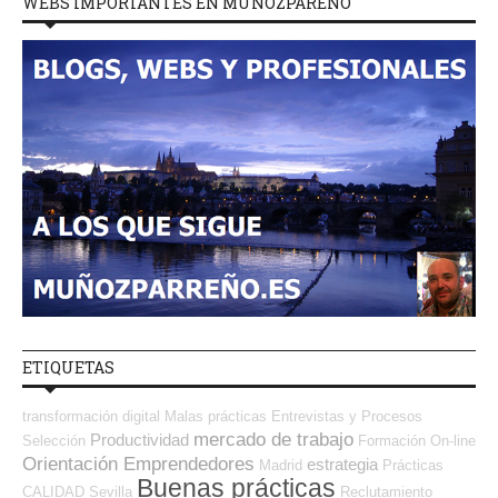
WEBS IMPORTANTES EN MUÑOZPAREÑO
ETIQUETAS
transformación digital
Malas prácticas
Entrevistas y Procesos
mercado de trabajo
Productividad
Selección
Formación On-line
Orientación Emprendedores
estrategia
Madrid
Prácticas
Buenas prácticas
CALIDAD
Sevilla
Reclutamiento