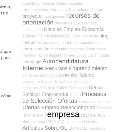
Castilla La Mancha
Redes Sociales
iento,
Emprendedores
Portales y Buscadores Ofertas
zas o
recursos de
proyecto
investigación
orientación
descargas
Discapacidad
Noticias Empleo-Economía
financiación
blog
Turismo
F Profesionales ADL
Reclutamiento
tiempo
Publicaciones de Interés
social media
comunicación
marketing
docentes
Smartphone
as que
transformación digital
Informes
Iniciativas Privadas
 para
Autocandidatura
estrategia
Internet
Recursos Emprendimiento
Talento
contenido
comercio electrónico
Economía Social - Iniciativas Sociales
Debate
empleabilidad
José Carlos
Creatividad
Procesos
Sindical-Empresarial
Madrid
y cómo
de Selección Ofertas
Formación On-line
Ofertas Empleo Seleccionadas
Valencia
empresa
CONSEJOS
DIVERSIDAD
Herramientas (CP Y CV)
Iniciativas Locales
Artículos Sobre OL
EMPREND
Facebook