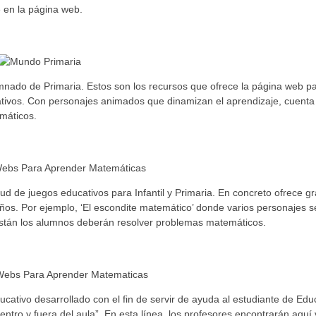
e en la página web.
umnado de Primaria. Estos son los recursos que ofrece la página web p
ativos. Con personajes animados que dinamizan el aprendizaje, cuenta
máticos.
d de juegos educativos para Infantil y Primaria. En concreto ofrece g
os. Por ejemplo, ‘El escondite matemático’ donde varios personajes s
están los alumnos deberán resolver problemas matemáticos.
ativo desarrollado con el fin de servir de ayuda al estudiante de Edu
dentro y fuera del aula”. En esta línea, los profesores encontrarán aquí 