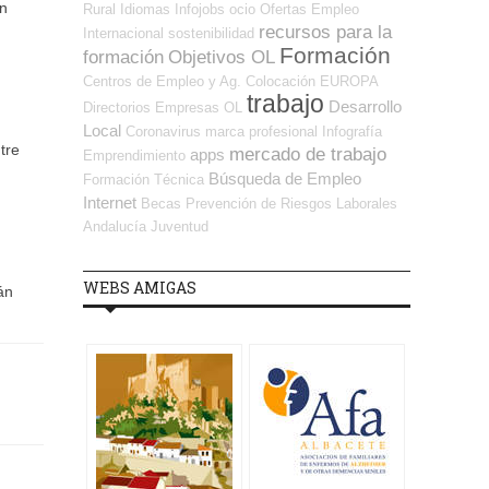
en
Rural
Idiomas
Infojobs
ocio
Ofertas Empleo
recursos para la
Internacional
sostenibilidad
Formación
formación
Objetivos OL
Centros de Empleo y Ag. Colocación
EUROPA
trabajo
Desarrollo
Directorios Empresas OL
Local
Coronavirus
marca profesional
Infografía
tre
mercado de trabajo
apps
Emprendimiento
Búsqueda de Empleo
Formación Técnica
Internet
Becas
Prevención de Riesgos Laborales
Andalucía
Juventud
WEBS AMIGAS
án