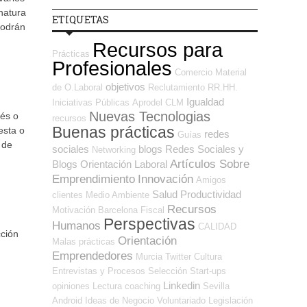
natura
ETIQUETAS
podrán
Recursos para
Prácticas
Profesionales
Comercio
Material
objetivos
de O.Laboral
Reclutamiento RR.HH.
Igualdad
Iniciativas Públicas
Aprodel CLM
Nuevas Tecnologias
lés o
recursos
Buenas prácticas
esta o
redes
Guías
 de
sociales
blogs
Redes Sociales y
Networking
Artículos Sobre
Blogs Orientación Laboral
Emprendimiento
Innovación
Amigos
Salud
Productividad
clientes
Medio Ambiente
Recursos
Motivación
Barcelona
Fiscal
Perspectivas
Humanos
CALIDAD
cción
Orientación
Malas prácticas
Emprendedores
Murcia
Twitter
Cultura
Entrevistas y Procesos Selección
Start-ups
Linkedin
opiniones
Lectura
coaching
Sevilla
Android
Ideas de Negocio
Voluntariado
Legislación