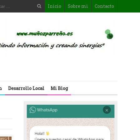
Inicio
Sobre mi
Contacto
n
Desarrollo Local
Mi Blog