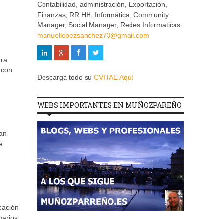
Contabilidad, administración, Exportación,
Finanzas, RR.HH, Informática, Community
Manager, Social Manager, Redes Informaticas.
manuellopezsanchez73@gmail.com
ara
 con
Descarga todo su
CVITAE Aquí
WEBS IMPORTANTES EN MUÑOZPAREÑO
ran
e
cación
varios