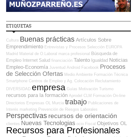
ETIQUETAS
Buenas prácticas
Artículos Sobre
Cultura
Emprendimiento
Entrevistas y Procesos Selección
EUROPA
Búsqueda de
Madrid
Material de O.Laboral
marca profesional
Talento
Noticias
Empleo Internet
Salud
Igualdad
financiación
Procesos
Empleo-Economía
Juventud
Android
Facebook
de Selección Ofertas
Medio Ambiente
Formación Técnica
Smartphone
Centros de Empleo y Ag. Colocación
Reclutamiento
empresa
DIVERSIDAD
Guías
Motivación
Turismo
recursos para la formación
Aprodel CLM
Formación On-line
trabajo
Directorios Empresas OL
Murcia
Publicaciones de
Interés
marketing
Prevención de Riesgos Laborales
Perspectivas
recursos de orientación
Nuevas Tecnologias
Objetivos OL
clientes
ocio
Fiscal
Recursos para Profesionales