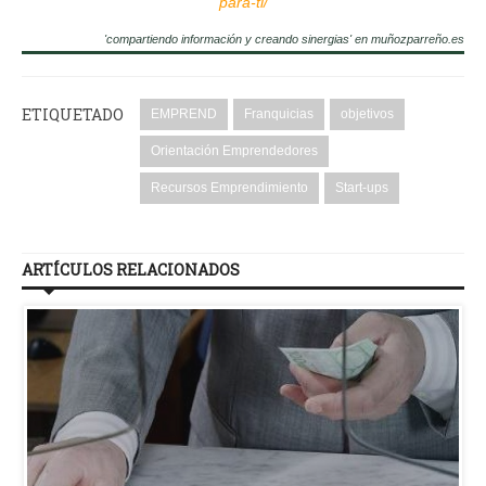
para-ti/
'compartiendo información y creando sinergias' en muñozparreño.es
ETIQUETADO
EMPREND
Franquicias
objetivos
Orientación Emprendedores
Recursos Emprendimiento
Start-ups
ARTÍCULOS RELACIONADOS