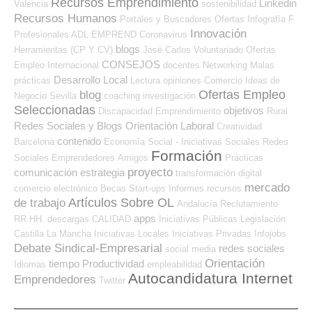
Recursos Emprendimiento
Linkedin
Valencia
sostenibilidad
Recursos Humanos
Portales y Buscadores Ofertas
Infografía
F
Innovación
Profesionales ADL
EMPREND
Coronavirus
blogs
Herramientas (CP Y CV)
José Carlos
Voluntariado
Ofertas
CONSEJOS
Empleo Internacional
docentes
Networking
Malas
Desarrollo Local
prácticas
Lectura
opiniones
Comercio
Ideas de
Ofertas Empleo
blog
Negocio
Sevilla
coaching
investigación
Seleccionadas
objetivos
Discapacidad
Emprendimiento
Rural
Redes Sociales y Blogs Orientación Laboral
Creatividad
contenido
Barcelona
Economía Social - Iniciativas Sociales
Redes
Formación
Sociales Emprendedores
Amigos
Prácticas
proyecto
comunicación
estrategia
transformación digital
mercado
comercio electrónico
Becas
Start-ups
Informes
recursos
Artículos Sobre OL
de trabajo
Andalucía
Reclutamiento
apps
RR.HH.
descargas
CALIDAD
Iniciativas Públicas
Legislación
Castilla La Mancha
Iniciativas Locales
Iniciativas Privadas
Infojobs
Debate Sindical-Empresarial
redes sociales
social media
Orientación
tiempo
Productividad
Idiomas
empleabilidad
Autocandidatura Internet
Emprendedores
Twitter