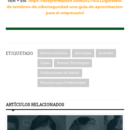
VER + EN:
https://ticsyformacion.com/2017/03/12/glosario-
de-terminos-de-ciberseguridad-una-guia-de-aproximacion-
para-el-empresario/
ETIQUETADO
Buenas prácticas
descargas
docentes
Guías
Nuevas Tecnologias
Publicaciones de Interés
Recursos para Profesionales
ARTÍCULOS RELACIONADOS