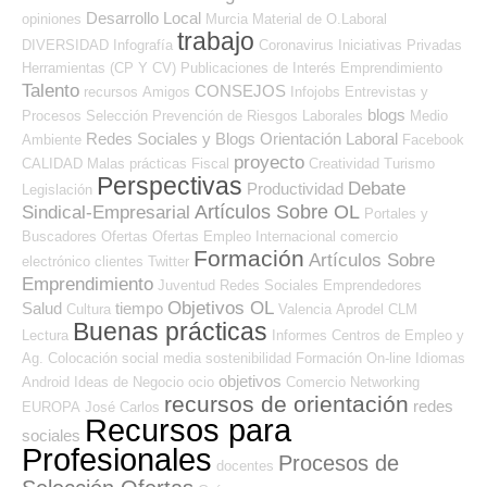
Desarrollo Local
opiniones
Murcia
Material de O.Laboral
trabajo
DIVERSIDAD
Infografía
Coronavirus
Iniciativas Privadas
Herramientas (CP Y CV)
Publicaciones de Interés
Emprendimiento
Talento
CONSEJOS
recursos
Amigos
Infojobs
Entrevistas y
blogs
Procesos Selección
Prevención de Riesgos Laborales
Medio
Redes Sociales y Blogs Orientación Laboral
Ambiente
Facebook
proyecto
CALIDAD
Malas prácticas
Fiscal
Creatividad
Turismo
Perspectivas
Debate
Productividad
Legislación
Artículos Sobre OL
Sindical-Empresarial
Portales y
Buscadores Ofertas
Ofertas Empleo Internacional
comercio
Formación
Artículos Sobre
electrónico
clientes
Twitter
Emprendimiento
Juventud
Redes Sociales Emprendedores
Objetivos OL
Salud
tiempo
Cultura
Valencia
Aprodel CLM
Buenas prácticas
Lectura
Informes
Centros de Empleo y
Ag. Colocación
social media
sostenibilidad
Formación On-line
Idiomas
objetivos
Android
Ideas de Negocio
ocio
Comercio
Networking
recursos de orientación
redes
EUROPA
José Carlos
Recursos para
sociales
Profesionales
Procesos de
docentes