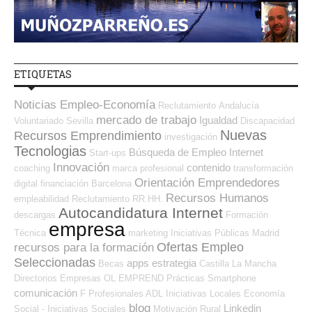
ETIQUETAS
Noticias Empleo-Economía
Reclutamiento
Andalucía
mercado de trabajo
Igualdad
Voluntariado
Sevilla
Discapacidad
Nuevas
Recursos Emprendimiento
investigación
Tecnologias
Búsqueda de Empleo Internet
Start-ups
Innovación
contenido
coaching
marca profesional
transformación
Orientación Emprendedores
digital
financiación
Barcelona
Recursos Humanos
empleabilidad
Reclutamiento RR.HH.
Autocandidatura Internet
descargas
Formación
empresa
Técnica
marketing
Iniciativas Públicas
Madrid
Ofertas Empleo
recursos para la formación
Seleccionadas
apps
estrategia
Becas
Castilla La Mancha
Directorios Empresas OL
EMPREND
Prácticas
Smartphone
comunicación
F Profesionales ADL
Iniciativas Locales
Economía
blog
Linkedin
Social - Iniciativas Sociales
Motivación
Rural