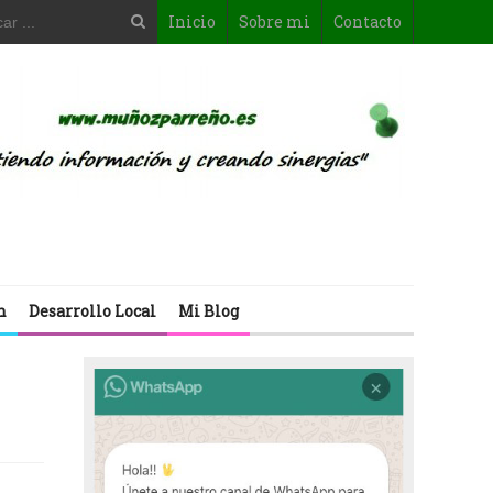
Inicio
Sobre mi
Contacto
n
Desarrollo Local
Mi Blog