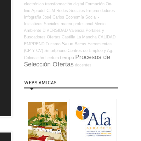
electrónico
transformación digital
Formación On-
line
Aprodel CLM
Redes Sociales Emprendedores
Infografía
José Carlos
Economía Social -
Iniciativas Sociales
marca profesional
Medio
Ambiente
DIVERSIDAD
Valencia
Portales y
Buscadores Ofertas
Castilla La Mancha
CALIDAD
Salud
EMPREND
Turismo
Becas
Herramientas
(CP Y CV)
Smartphone
Centros de Empleo y Ag.
Procesos de
tiempo
Colocación
Lectura
Selección Ofertas
docentes
WEBS AMIGAS