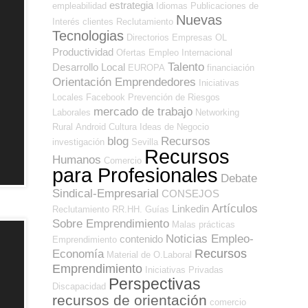
estrategia
empleabilidad
Idiomas
Publicaciones de
Nuevas
Interés
clientes
Reclutamiento
Tecnologias
Directorios Empresas OL
Productividad
Ofertas Empleo Internacional
Talento
Desarrollo Local
EUROPA
financiación
Orientación Emprendedores
Iniciativas
Locales
Facebook
Prevención de Riesgos
mercado de trabajo
Laborales
Networking
Rural
Android
Cultura
Ideas de Negocio
blog
Recursos
investigación
Sevilla
Recursos
Humanos
Comercio
para Profesionales
Debate
Sindical-Empresarial
CONSEJOS
Artículos
Linkedin
Reclutamiento RR.HH.
Guías
Sobre Emprendimiento
Malas prácticas
Noticias Empleo-
contenido
Emprendimiento
Recursos
Economía
Material de O.Laboral
Emprendimiento
Iniciativas Privadas
Perspectivas
Discapacidad
recursos de orientación
comercio