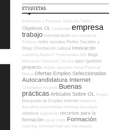
ETIQUETAS
Entrevistas y Procesos Selección
Twitter
empresa
Objetivos OL
Creatividad
trabajo
comunicación
ocio
Iniciativas
redes sociales
Redes Sociales y
Públicas
Innovación
Blogs Orientación Laboral
blogs
marketing
Madrid
F Profesionales ADL
apps
Igualdad
Motivación
Formación Técnica
proyecto
Infojobs
opiniones
Fiscal
Prácticas
Ofertas Empleo Seleccionadas
Murcia
Autocandidatura Internet
Buenas
Coronavirus
recursos
prácticas
Artículos Sobre OL
Amigos
Búsqueda de Empleo Internet
Andalucía
Barcelona
sostenibilidad
Informes
descargas
recursos para la
objetivos
Legislación
Formación
formación
social media
coaching
Juventud
Start-ups
Voluntariado