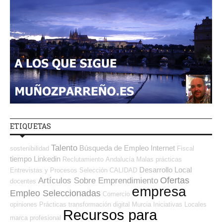
ETIQUETAS
Talento
Búsqueda de Empleo Internet
sostenibilidad
Fiscal
tiempo
Linkedin
Reclutamiento
Andalucía
Malas prácticas
Desarrollo Local
Entrevistas y Procesos Selección
CALIDAD
Ofertas
Artículos Sobre Emprendimiento
docentes
empresa
Empleo Seleccionadas
Comercio
opiniones
Prácticas
transformación digital
Murcia
Iniciativas Locales
Recursos para
marca profesional