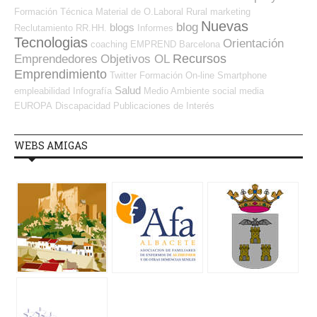
Formación Técnica
Material de O.Laboral
Rural
marketing
Nuevas
blog
blogs
Reclutamiento RR.HH.
Informes
Tecnologias
Orientación
coaching
EMPREND
Barcelona
Recursos
Emprendedores
Objetivos OL
Emprendimiento
Twitter
Formación On-line
Smartphone
Salud
empleabilidad
Infografía
Medio Ambiente
social media
EUROPA
Discapacidad
Publicaciones de Interés
WEBS AMIGAS