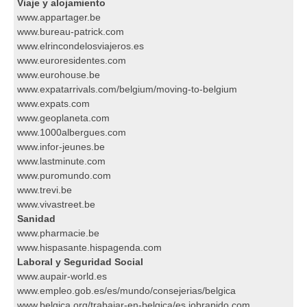
Viaje y alojamiento
www.appartager.be
www.bureau-patrick.com
www.elrincondelosviajeros.es
www.euroresidentes.com
www.eurohouse.be
www.expatarrivals.com/belgium/moving-to-belgium
www.expats.com
www.geoplaneta.com
www.1000albergues.com
www.infor-jeunes.be
www.lastminute.com
www.puromundo.com
www.trevi.be
www.vivastreet.be
Sanidad
www.pharmacie.be
www.hispasante.hispagenda.com
Laboral y Seguridad Social
www.aupair-world.es
www.empleo.gob.es/es/mundo/consejerias/belgica
www.belgica.org/trabajar-en-belgica/es.jobrapido.com