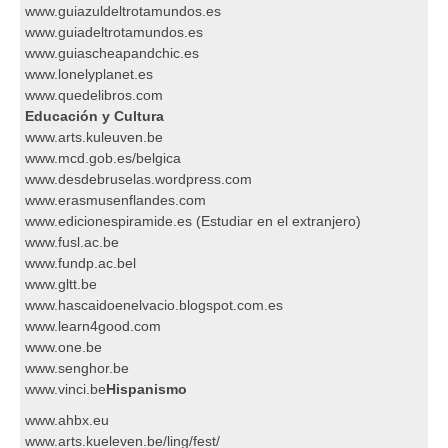
www.guiazuldeltrotamundos.es
www.guiadeltrotamundos.es
www.guiascheapandchic.es
www.lonelyplanet.es
www.quedelibros.com
Educación y Cultura
www.arts.kuleuven.be
www.mcd.gob.es/belgica
www.desdebruselas.wordpress.com
www.erasmusenflandes.com
www.edicionespiramide.es (Estudiar en el extranjero)
www.fusl.ac.be
www.fundp.ac.bel
www.gltt.be
www.hascaidoenelvacio.blogspot.com.es
www.learn4good.com
www.one.be
www.senghor.be
www.vinci.be
Hispanismo
www.ahbx.eu
www.arts.kueleven.be/ling/fest/