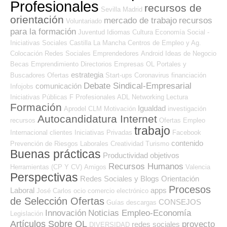
Profesionales
recursos de
Sevilla
Madrid
orientación
mercado de trabajo
recursos
Voluntariado
para la formación
Juventud
Idiomas
Cultura
Economía Social -
Iniciativas Sociales
Castilla La Mancha
Centros de Empleo y Ag.
Colocación
Redes Sociales Emprendedores
Android
Ideas de Negocio
Becas
Emprendimiento
Directorios Empresas OL
Portales y
estrategia
Buscadores Ofertas
Start-ups
Coronavirus
financiación
Debate Sindical-Empresarial
comunicación
Infojobs
Iniciativas Públicas
F Profesionales ADL
Networking
Lectura
Formación
Igualdad
Aprodel CLM
Motivación
investigación
Autocandidatura Internet
recursos
Ofertas Empleo
trabajo
Internacional
clientes
Iniciativas Privadas
Facebook
contenido
Prevención de Riesgos Laborales
Creatividad
Turismo
Buenas prácticas
Productividad
objetivos
Recursos Humanos
Herramientas (CP Y CV)
Amigos
Valencia
Perspectivas
Redes Sociales y Blogs Orientación
Procesos
Laboral
apps
José Carlos
ocio
comercio electrónico
de Selección Ofertas
CONSEJOS
Guías
descargas
Innovación
Noticias Empleo-Economía
Legislación
Artículos Sobre OL
proyecto
redes sociales
DIVERSIDAD