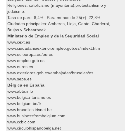
Religiones: catolicismo (mayoritaria),protestantismo y
judaismo.
Tasa de paro: 8,4% Para menos de 25(+): 22,8%
Ciudades principales: Amberes, Lieja, Gante, Charleroi,
Brujas y Schaarbeek
Ministerio de Empleo y de la Seguridad Social
www.cext.es
www.ciudadaniaexterior.empleo.gob.es/indext.htm
www.ec.europa.eu/eures
www.empleo.gob.es
www.eures.es
www.exteriores.gob.es/embajadas/bruselas/es
www.sepe.es
Bélgica en España
www.abte.info
www.belgica-turismo.es
www.belgium.be/fr
www.bruxelles.irisnet.be
www.businessfrombelgium.com
www.ccblc.com
www.circulohispanobelga.net