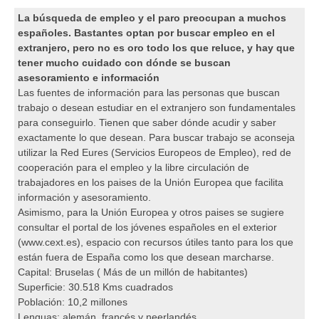
La búsqueda de empleo y el paro preocupan a muchos
españoles. Bastantes optan por buscar empleo en el
A
extranjero, pero no es oro todo los que reluce, y hay que
e
tener mucho cuidado con dónde se buscan
asesoramiento e información
F
Las fuentes de información para las personas que buscan
D
trabajo o desean estudiar en el extranjero son fundamentales
para conseguirlo. Tienen que saber dónde acudir y saber
I
exactamente lo que desean. Para buscar trabajo se aconseja
J
utilizar la Red Eures (Servicios Europeos de Empleo), red de
cooperación para el empleo y la libre circulación de
O
trabajadores en los paises de la Unión Europea que facilita
O
información y asesoramiento.
Asimismo, para la Unión Europea y otros paises se sugiere
P
consultar el portal de los jóvenes españoles en el exterior
t
(www.cext.es), espacio con recursos útiles tanto para los que
están fuera de España como los que desean marcharse.
Capital: Bruselas ( Más de un millón de habitantes)
Superficie: 30.518 Kms cuadrados
Población: 10,2 millones
Lenguas: alemán, francés y neerlandés