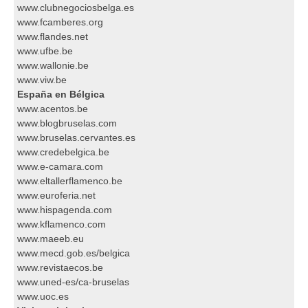
www.clubnegociosbelga.es
www.fcamberes.org
www.flandes.net
www.ufbe.be
www.wallonie.be
www.viw.be
España en Bélgica
www.acentos.be
www.blogbruselas.com
www.bruselas.cervantes.es
www.credebelgica.be
www.e-camara.com
www.eltallerflamenco.be
www.euroferia.net
www.hispagenda.com
www.kflamenco.com
www.maeeb.eu
www.mecd.gob.es/belgica
www.revistaecos.be
www.uned-es/ca-bruselas
www.uoc.es