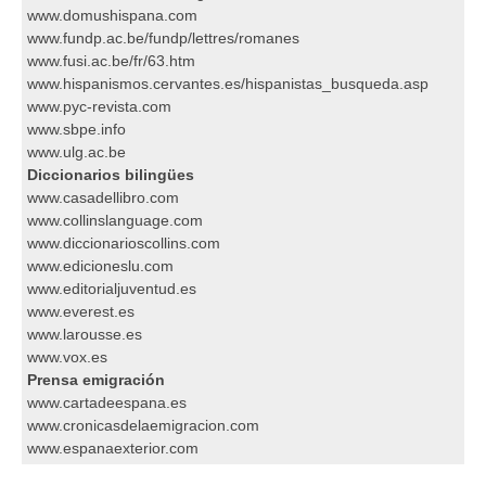
www.domushispana.com
www.fundp.ac.be/fundp/lettres/romanes
www.fusi.ac.be/fr/63.htm
www.hispanismos.cervantes.es/hispanistas_busqueda.asp
www.pyc-revista.com
www.sbpe.info
www.ulg.ac.be
Diccionarios bilingües
www.casadellibro.com
www.collinslanguage.com
www.diccionarioscollins.com
www.edicioneslu.com
www.editorialjuventud.es
www.everest.es
www.larousse.es
www.vox.es
Prensa emigración
www.cartadeespana.es
www.cronicasdelaemigracion.com
www.espanaexterior.com