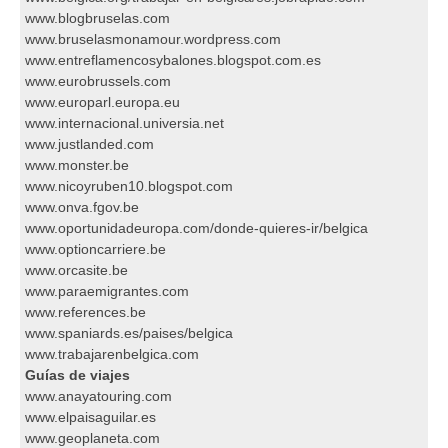
www.blogbruselas.com
www.bruselasmonamour.wordpress.com
www.entreflamencosybalones.blogspot.com.es
www.eurobrussels.com
www.europarl.europa.eu
www.internacional.universia.net
www.justlanded.com
www.monster.be
www.nicoyruben10.blogspot.com
www.onva.fgov.be
www.oportunidadeuropa.com/donde-quieres-ir/belgica
www.optioncarriere.be
www.orcasite.be
www.paraemigrantes.com
www.references.be
www.spaniards.es/paises/belgica
www.trabajarenbelgica.com
Guías de viajes
www.anayatouring.com
www.elpaisaguilar.es
www.geoplaneta.com