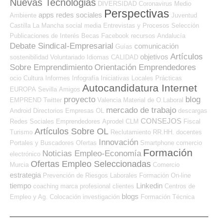
Nuevas Tecnologias
DIVERSIDAD
Coronavirus
Medio
Perspectivas
apps
redes sociales
Ambiente
Juventud
Castilla La Mancha
social media
Entrevistas y Procesos Selección
Publicaciones de Interés
Becas
Facebook
recursos
Andalucía
Debate Sindical-Empresarial
comunicación
Guías
Artículos
objetivos
sostenibilidad
Voluntariado
Idiomas
CALIDAD
Sobre Emprendimiento
Orientación Emprendedores
ocio
Cultura
Informes
Infografía
Iniciativas Locales
Prácticas
Autocandidatura Internet
EUROPA
Sevilla
Amigos
proyecto
blog
EMPREND
Twitter
Valencia
Material de O.Laboral
mercado de trabajo
Android
Directorios Empresas OL
descargas
CONSEJOS
Redes Sociales Emprendedores
Aprodel CLM
Fiscal
Artículos Sobre OL
Turismo
Reclutamiento RR.HH.
docentes
Innovación
Portales y Buscadores Ofertas
Smartphone
comercio
Formación
Noticias Empleo-Economía
electrónico
Ofertas Empleo Seleccionadas
Murcia
Comercio
estrategia
Prevención de Riesgos Laborales
Formación On-line
tiempo
Linkedin
coaching
marca profesional
clientes
Centros de
blogs
Empleo y Ag. Colocación
investigación
Formación Técnica