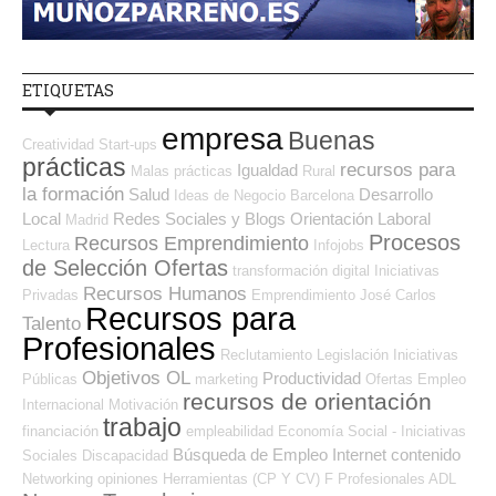
ETIQUETAS
empresa
Buenas
Creatividad
Start-ups
prácticas
recursos para
Igualdad
Malas prácticas
Rural
la formación
Salud
Desarrollo
Ideas de Negocio
Barcelona
Local
Redes Sociales y Blogs Orientación Laboral
Madrid
Procesos
Recursos Emprendimiento
Lectura
Infojobs
de Selección Ofertas
transformación digital
Iniciativas
Recursos Humanos
Privadas
Emprendimiento
José Carlos
Recursos para
Talento
Profesionales
Reclutamiento
Legislación
Iniciativas
Objetivos OL
Productividad
Públicas
marketing
Ofertas Empleo
recursos de orientación
Internacional
Motivación
trabajo
financiación
empleabilidad
Economía Social - Iniciativas
Búsqueda de Empleo Internet
contenido
Sociales
Discapacidad
Networking
opiniones
Herramientas (CP Y CV)
F Profesionales ADL