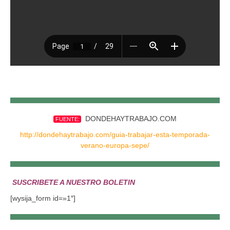
DONDEHAYTRABAJO.COM
FUENTE:
http://dondehaytrabajo.com/guia-trabajar-esta-temporada-
verano-europa-sepe/
SUSCRIBETE A NUESTRO BOLETIN
[wysija_form id=»1″]