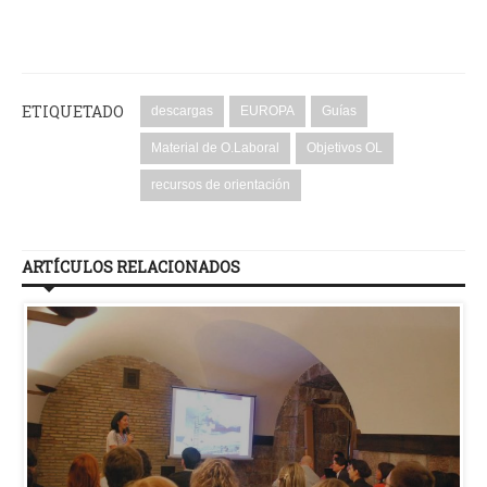
ETIQUETADO
descargas
EUROPA
Guías
Material de O.Laboral
Objetivos OL
recursos de orientación
ARTÍCULOS RELACIONADOS