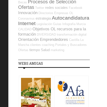
Procesos de Selección
Becas
Ofertas
redes sociales
Twitter
Facebook
Innovación
Directorios Empresas OL
Autocandidatura
estrategia
Coronavirus
Internet
Legislación
Guías
Infografía
Murcia
Objetivos OL
recursos para la
CALIDAD
formación
DIVERSIDAD
transformación digital
Orientación Emprendedores
Castilla La
Mancha
clientes
coaching
Portales y Buscadores
tiempo
Salud
Ofertas
marketing
WEBS AMIGAS