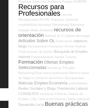
Procesos Selección
Andalucía
Amigos
EUROPA
Recursos para
Profesionales
Lectura
Reclutamiento RR.HH.
Prácticas
Juventud
empleabilidad
docentes
Voluntariado
Barcelona
recursos de
Infojobs
Medio Ambiente
orientación
Material de O.Laboral
descargas
Artículos Sobre OL
objetivos
financiación
blogs
Reclutamiento
Formación On-line
Android
Búsqueda de Empleo
Publicaciones de Interés
Internet
Emprendimiento
Sevilla
Turismo
Formación
Ofertas Empleo
Seleccionadas
Iniciativas Privadas
Networking
Rural
marca profesional
Valencia
Ideas
de Negocio
comercio electrónico
Discapacidad
Noticias Empleo-Economía
sostenibilidad
Redes Sociales y Blogs Orientación Laboral
CONSEJOS
Iniciativas Públicas
Centros de
Empleo y Ag. Colocación
Informes
Malas prácticas
Buenas prácticas
Desarrollo Local