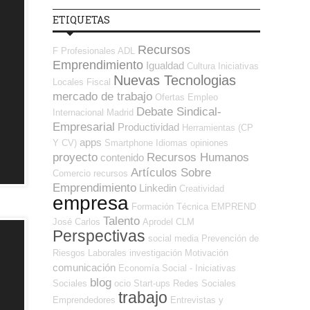
ETIQUETAS
Recursos
F Profesionales ADL
Emprendimiento
Igualdad
Cultura
Iniciativas
Nuevas Tecnologias
Locales
Fiscal
mercado de trabajo
Ofertas Empleo
Debate Sindical-
Internacional
Madrid
Empresarial
Productividad
Herramientas (CP
apps
Y CV)
Smartphone
Idiomas
opiniones
proyecto
Recursos Humanos
contenido
Artículos Sobre
Comercio
recursos
Emprendimiento
Linkedin
Creatividad
empresa
Formación Técnica
EMPREND
Talento
José Carlos
Aprodel CLM
Perspectivas
social media
Prevención de
Riesgos Laborales
investigación
Motivación
comunicación
Economía Social - Iniciativas
blog
Sociales
ocio
Start-ups
Redes Sociales
trabajo
Emprendedores
Entrevistas y