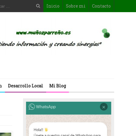
Inicio
Sobre mi
Contacto
n
Desarrollo Local
Mi Blog